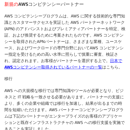
新規の
AWSコンピテンシーパートナー
AWS コンピテンシープログラムは、AWS に関する技術的な専門知
識とカスタマーサクセスを実証した AWS パートナーネットワーク
(APN) のアドバンストおよびプレミアティアパートナーを特定、検
証、および推奨するために考案されたものです。AWS コンピテン
シーを取得されたAPNパートナーは、さまざまな業種、ユースケ
ース、およびワークロードの専門分野においてAWS コンピテンシ
ー指定を受けるための高い水準に照らして慎重に審査、検証さ
れ、認定されます。お客様がパートナーを選択する上で。
日本で
AWSコンピテンシー取得されているパートナーの一覧
はこちら。
移行
AWS への大規模な移行では専門知識やツールが必要となり、ビジ
ネスと IT 戦略を一致させる必要があります。パートナーの支援に
より、多くの企業や組織では移行を加速し、結果が出るまでの時
間を短縮いただけます。AWS パートナーコンピテンシープログラ
ムは下記のパートナーがエンタープライズのお客様のアプリケー
ションと既存インフラストラクチャの AWS への移行支援を実施で
きることを実証しました。