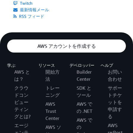
Twitch
最新情報メール
RSS フィード
AWS アカウントを作成する
学ぶ
リソース
デベロッパー
ヘルプ
AWS と
開始方
Builder
お問い
は？
法
Center
合わせ
クラウ
トレー
SDK と
サポー
ドコン
ニング
ツール
トチケ
ピュー
ットを
AWS
AWS で
ティン
申請す
Trust
の .NET
グとは?
る
Center
AWS で
エージ
AWS
AWS ソ
の
ェンテ
re:Post