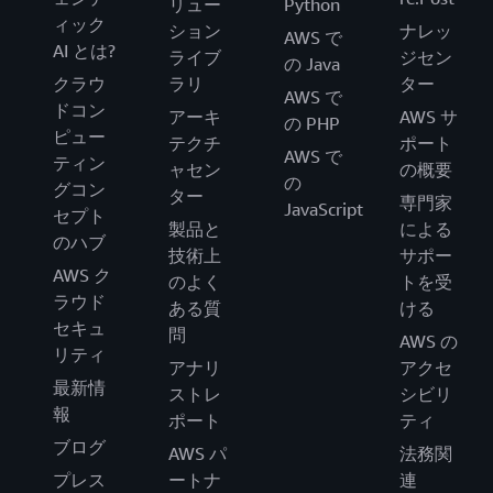
リュー
Python
ィック
ション
ナレッ
AWS で
AI とは?
ライブ
ジセン
の Java
クラウ
ラリ
ター
AWS で
ドコン
アーキ
AWS サ
の PHP
ピュー
テクチ
ポート
AWS で
ティン
ャセン
の概要
の
グコン
ター
専門家
JavaScript
セプト
製品と
による
のハブ
技術上
サポー
AWS ク
のよく
トを受
ラウド
ある質
ける
セキュ
問
AWS の
リティ
アナリ
アクセ
最新情
ストレ
シビリ
報
ポート
ティ
ブログ
AWS パ
法務関
プレス
ートナ
連