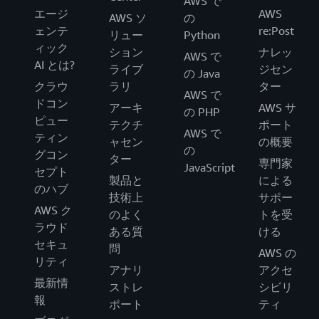
AWS で
エージ
AWS
AWS ソ
の
ェンテ
re:Post
リュー
Python
ィック
ション
ナレッ
AWS で
AI とは?
ライブ
ジセン
の Java
クラウ
ラリ
ター
AWS で
ドコン
アーキ
AWS サ
の PHP
ピュー
テクチ
ポート
AWS で
ティン
ャセン
の概要
の
グコン
ター
専門家
JavaScript
セプト
製品と
による
のハブ
技術上
サポー
AWS ク
のよく
トを受
ラウド
ある質
ける
セキュ
問
AWS の
リティ
アナリ
アクセ
最新情
ストレ
シビリ
報
ポート
ティ