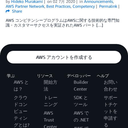
by
Hideko Murakami
on
02 7月 2020
in
Announcements
,
AWS Partner Network
,
Best Practices
,
Competency
Permalink
Share
AWS コンピテンシープログラムはAWSに関する技術的な専門知
識・カスタマーサクセスを実証されたAWS パート […]
AWS アカウントを作成する
学ぶ
リソース
デベロッパー
ヘルプ
AWS と
開始方
Builder
お問い
は？
法
Center
合わせ
クラウ
トレー
SDK と
サポー
ドコン
ニング
ツール
トチケ
ピュー
ットを
AWS
AWS で
ティン
申請す
Trust
の .NET
グとは?
る
Center