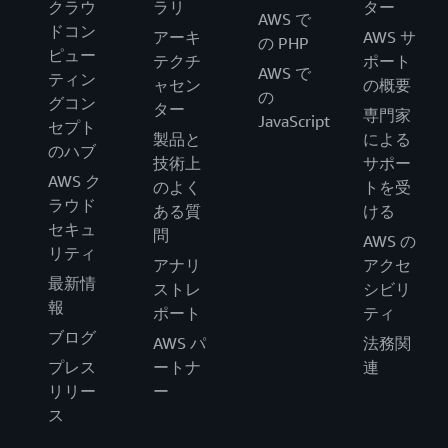
クラウ
ラリ
ター
AWS で
ドコン
アーキ
AWS サ
の PHP
ピュー
テクチ
ポート
AWS で
ティン
ャセン
の概要
の
グコン
ター
専門家
JavaScript
セプト
製品と
による
のハブ
技術上
サポー
AWS ク
のよく
トを受
ラウド
ある質
ける
セキュ
問
AWS の
リティ
アナリ
アクセ
最新情
ストレ
シビリ
報
ポート
ティ
ブログ
AWS パ
法務関
プレス
ートナ
連
リリー
ー
ス