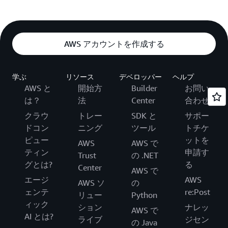
AWS アカウントを作成する
学ぶ
リソース
デベロッパー
ヘルプ
AWS と
開始方
Builder
お問い
は？
法
Center
合わせ
クラウ
トレー
SDK と
サポー
ドコン
ニング
ツール
トチケ
ピュー
ットを
AWS
AWS で
ティン
申請す
Trust
の .NET
グとは?
る
Center
AWS で
エージ
AWS
AWS ソ
の
ェンテ
re:Post
リュー
Python
ィック
ション
ナレッ
AWS で
AI とは?
ライブ
ジセン
の Java