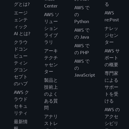
グとは?
る
Center
AWS で
エージ
AWS
AWS ソ
の
ェンテ
re:Post
リュー
Python
ィック
ション
ナレッ
AWS で
AI とは?
ライブ
ジセン
の Java
クラウ
ラリ
ター
AWS で
ドコン
アーキ
AWS サ
の PHP
ピュー
テクチ
ポート
AWS で
ティン
ャセン
の概要
の
グコン
ター
専門家
JavaScript
セプト
製品と
による
のハブ
技術上
サポー
AWS ク
のよく
トを受
ラウド
ある質
ける
セキュ
問
AWS の
リティ
アナリ
アクセ
最新情
ストレ
シビリ
報