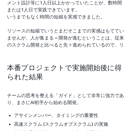
メント設計等に1人日以上かかっていたことが、数時間
または1人日で実践できています。
いうまでもなく時間の短縮を実感できました。
リソースの短縮でいうとまだそこまでの実感はもててい
ませんが、人が集まる＝開発が進むということは、従来
のスクラム開発と比べると先々進められているので、リ
ソースの短縮にもつながっているように感じます。
これまで非同期かつ人を介したレビューに繋げるまでに
本番プロジェクトで実施開始後に得
時間がかかっていたことが、AI-DLC を取り入れること
られた結果
によって、その場で目線が合い、その場で合意形成が取
れ、その場で次のタスク処理に進められることが価値の
最大化であると同時に、「人」の役割の明確化とその場
チームの思考を整える「ガイド」として非常に強力であ
に居合わせるメンバーが非常に重要だと再認識しまし
り、まさにAI初手から始める開発。
た。
アサインメンバー、タイミングの重要性
また引き続き、この結果を持ってフォローアップワーク
高速スクラム (スクラムオブスクラム) の実施
ショップを予定しています。どこかでまたこの続きが話