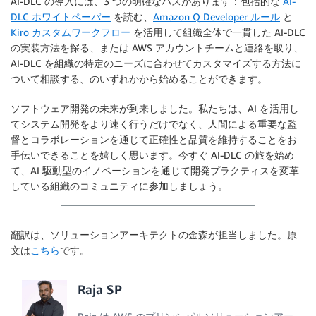
AI-DLC の導入には、3 つの明確なパスがあります：包括的な
AI-
DLC ホワイトペーパー
を読む、
Amazon Q Developer ルール
と
Kiro カスタムワークフロー
を活用して組織全体で一貫した AI-DLC
の実装方法を探る、または AWS アカウントチームと連絡を取り、
AI-DLC を組織の特定のニーズに合わせてカスタマイズする方法に
ついて相談する、のいずれかから始めることができます。
ソフトウェア開発の未来が到来しました。私たちは、AI を活用し
てシステム開発をより速く行うだけでなく、人間による重要な監
督とコラボレーションを通じて正確性と品質を維持することをお
手伝いできることを嬉しく思います。今すぐ AI-DLC の旅を始め
て、AI 駆動型のイノベーションを通じて開発プラクティスを変革
している組織のコミュニティに参加しましょう。
翻訳は、ソリューションアーキテクトの金森が担当しました。原
文は
こちら
です。
Raja SP