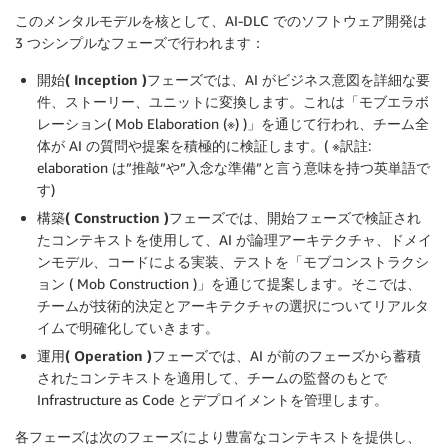
このメンタルモデルを核として、AI-DLC でのソフトウェア開発は
3 つシンプルなフェーズで行われます：
開始( Inception )フェーズ
では、AI がビジネス意図を詳細な要
件、ストーリー、ユニットに変換します。これは「モブエラボ
レーション( Mob Elaboration (※) )」を通じて行われ、チーム全
体が AI の質問や提案を積極的に検証します。( ※訳註:
elaboration は”推敲”や”入念な準備”と言う意味を持つ英単語で
す)
構築( Construction )フェーズ
では、開始フェーズで検証され
たコンテキストを使用して、AI が論理アーキテクチャ、ドメイ
ンモデル、コードによる実装、テストを「モブコンストラクシ
ョン ( Mob Construction )」を通じて提案します。そこでは、
チームが技術的決定とアーキテクチャの選択についてリアルタ
イムで明確化していきます。
運用( Operation )フェーズ
では、AI が前のフェーズから蓄積
されたコンテキストを適用して、チームの監督のもとで
Infrastructure as Code とデプロイメントを管理します。
各フェーズは次のフェーズにより豊富なコンテキストを提供し、