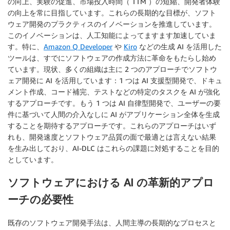
の向上、実験の促進、市場投入時間（ TTM ）の短縮、開発者体験
の向上を常に目指しています。これらの長期的な目標が、ソフト
ウェア開発のプラクティスのイノベーションを推進しています。
このイノベーションは、人工知能によってますます加速していま
す。特に、
Amazon Q Developer
や
Kiro
などの生成 AI を活用した
ツールは、すでにソフトウェアの作成方法に革命をもたらし始め
ています。現状、多くの組織は主に 2 つのアプローチでソフトウ
ェア開発に AI を活用しています：1 つは AI 支援型開発で、ドキュ
メント作成、コード補完、テストなどの特定のタスクを AI が強化
するアプローチです。もう 1 つは AI 自律型開発で、ユーザーの要
件に基づいて人間の介入なしに AI がアプリケーション全体を生成
することを期待するアプローチです。これらのアプローチはいず
れも、開発速度とソフトウェア品質の面で最適とは言えない結果
を生み出しており、AI-DLC はこれらの課題に対処することを目的
としています。
ソフトウェアにおける AI の革新的アプロ
ーチの必要性
既存のソフトウェア開発手法は、人間主導の長期的なプロセスと