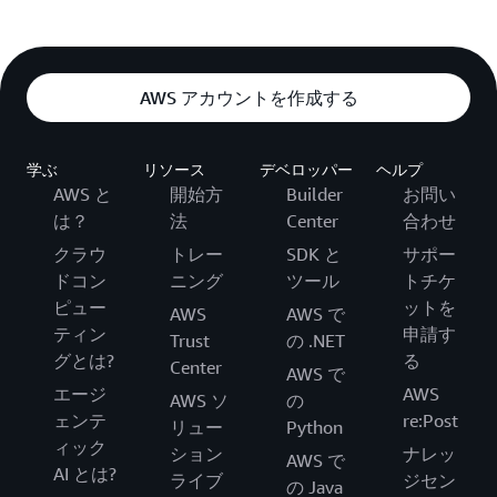
AWS アカウントを作成する
学ぶ
リソース
デベロッパー
ヘルプ
AWS と
開始方
Builder
お問い
は？
法
Center
合わせ
クラウ
トレー
SDK と
サポー
ドコン
ニング
ツール
トチケ
ピュー
ットを
AWS
AWS で
ティン
申請す
Trust
の .NET
グとは?
る
Center
AWS で
エージ
AWS
AWS ソ
の
ェンテ
re:Post
リュー
Python
ィック
ション
ナレッ
AWS で
AI とは?
ライブ
ジセン
の Java