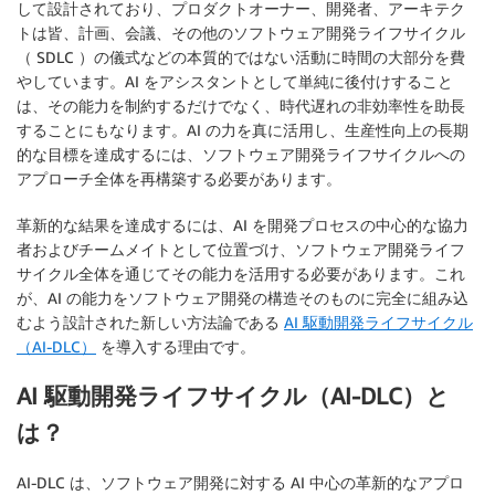
して設計されており、プロダクトオーナー、開発者、アーキテク
トは皆、計画、会議、その他のソフトウェア開発ライフサイクル
（ SDLC ）の儀式などの本質的ではない活動に時間の大部分を費
やしています。AI をアシスタントとして単純に後付けすること
は、その能力を制約するだけでなく、時代遅れの非効率性を助長
することにもなります。AI の力を真に活用し、生産性向上の長期
的な目標を達成するには、ソフトウェア開発ライフサイクルへの
アプローチ全体を再構築する必要があります。
革新的な結果を達成するには、AI を開発プロセスの中心的な協力
者およびチームメイトとして位置づけ、ソフトウェア開発ライフ
サイクル全体を通じてその能力を活用する必要があります。これ
が、AI の能力をソフトウェア開発の構造そのものに完全に組み込
むよう設計された新しい方法論である
AI 駆動開発ライフサイクル
（AI-DLC）
を導入する理由です。
AI 駆動開発ライフサイクル（AI-DLC）と
は？
AI-DLC は、ソフトウェア開発に対する AI 中心の革新的なアプロ