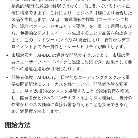
抽象的/曖昧な意図の解釈ではなく、頭に描いているものを正
確に構築できます。これにより、ビジネス目標により適合した
製品が実現します。AI は、組織固有の標準（コーディング規
約、設計パターン、セキュリティ要件）を一貫して適用しなが
ら、包括的なテストスイートを生成することで品質を向上させ
ます。このエンドツーエンドの AI 統合により、要件からデプ
ロイメントまでの一貫性とトレーサビリティが向上します。
市場対応力
：AI-DLC の迅速な開発サイクルにより、市場の需
要とユーザーフィードバックに迅速に対応でき、結果として要
件への迅速な適応が可能になります。
開発者体験
：AI-DLC は、日常的なコーディングタスクから重
要な問題解決にフォーカスを移すことで、開発者体験を変革し
ます。AI が反復的なタスクを処理することで認知負荷を軽減
し、開発者がビジネスコンテキストをより深く理解し、自分の
作業がビジネス価値に直接影響を与えることを実感できるた
め、満足度が向上します。
開始方法