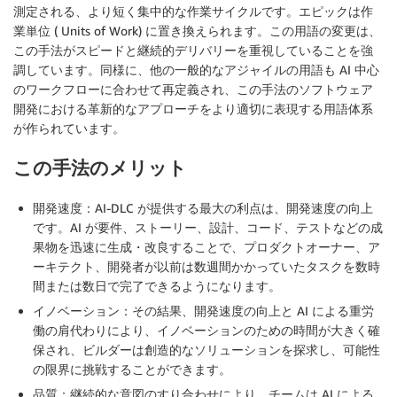
測定される、より短く集中的な作業サイクルです。エピックは作
業単位 ( Units of Work) に置き換えられます。この用語の変更は、
この手法がスピードと継続的デリバリーを重視していることを強
調しています。同様に、他の一般的なアジャイルの用語も AI 中心
のワークフローに合わせて再定義され、この手法のソフトウェア
開発における革新的なアプローチをより適切に表現する用語体系
が作られています。
この手法のメリット
開発速度
：AI-DLC が提供する最大の利点は、開発速度の向上
です。AI が要件、ストーリー、設計、コード、テストなどの成
果物を迅速に生成・改良することで、プロダクトオーナー、ア
ーキテクト、開発者が以前は数週間かかっていたタスクを数時
間または数日で完了できるようになります。
イノベーション
：その結果、開発速度の向上と AI による重労
働の肩代わりにより、イノベーションのための時間が大きく確
保され、ビルダーは創造的なソリューションを探求し、可能性
の限界に挑戦することができます。
品質
：継続的な意図のすり合わせにより、チームは AI による