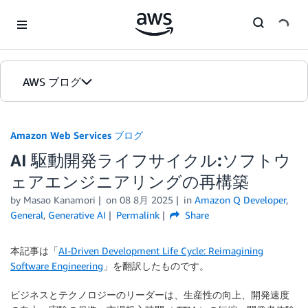
Skip to Main Content
AWS ブログ
ホーム
Amazon Web Services ブログ
AI 駆動開発ライフサイクル:ソフトウ
カテゴリ
ェアエンジニアリングの再構築
エディション
by
Masao Kanamori
on
08 8月 2025
in
Amazon Q Developer
,
General
,
Generative AI
Permalink
Share
本記事は「
AI-Driven Development Life Cycle: Reimagining
Software Engineering
」を翻訳したものです。
ビジネスとテクノロジーのリーダーは、生産性の向上、開発速度