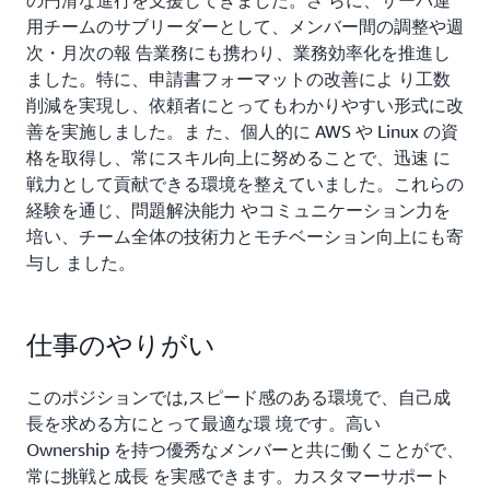
の円滑な進行を支援してきました。さ らに、サーバ運
用チームのサブリーダーとして、メンバー間の調整や週
次・月次の報 告業務にも携わり、業務効率化を推進し
ました。特に、申請書フォーマットの改善によ り工数
削減を実現し、依頼者にとってもわかりやすい形式に改
善を実施しました。ま た、個人的に AWS や Linux の資
格を取得し、常にスキル向上に努めることで、迅速 に
戦力として貢献できる環境を整えていました。これらの
経験を通じ、問題解決能力 やコミュニケーション力を
培い、チーム全体の技術力とモチベーション向上にも寄
与し ました。
仕事のやりがい
このポジションでは,スピード感のある環境で、自己成
長を求める方にとって最適な環 境です。高い
Ownership を持つ優秀なメンバーと共に働くことがで、
常に挑戦と成長 を実感できます。カスタマーサポート