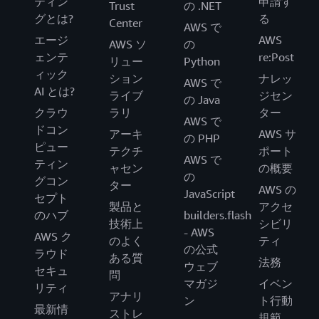
ティン
申請す
Trust
の .NET
グとは?
る
Center
AWS で
エージ
AWS
AWS ソ
の
ェンテ
re:Post
リュー
Python
ィック
ション
ナレッ
AWS で
AI とは?
ライブ
ジセン
の Java
クラウ
ラリ
ター
AWS で
ドコン
アーキ
AWS サ
の PHP
ピュー
テクチ
ポート
AWS で
ティン
ャセン
の概要
の
グコン
ター
AWS の
JavaScript
セプト
製品と
アクセ
のハブ
builders.flash
技術上
シビリ
- AWS
AWS ク
のよく
ティ
の公式
ラウド
ある質
法務
ウェブ
セキュ
問
マガジ
イベン
リティ
アナリ
ン
ト行動
最新情
ストレ
規範