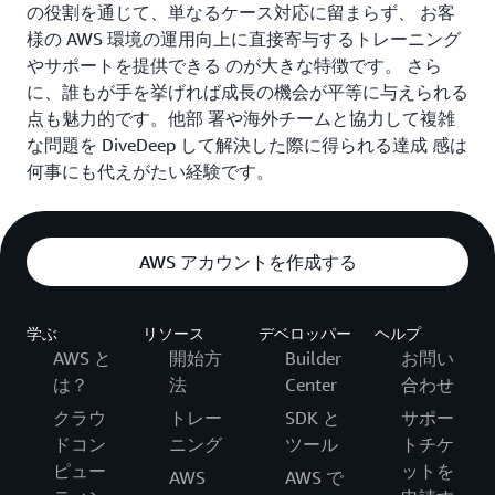
の役割を通じて、単なるケース対応に留まらず、 お客
様の AWS 環境の運用向上に直接寄与するトレーニング
やサポートを提供できる のが大きな特徴です。 さら
に、誰もが手を挙げれば成長の機会が平等に与えられる
点も魅力的です。他部 署や海外チームと協力して複雑
な問題を DiveDeep して解決した際に得られる達成 感は
何事にも代えがたい経験です。
AWS アカウントを作成する
学ぶ
リソース
デベロッパー
ヘルプ
AWS と
開始方
Builder
お問い
は？
法
Center
合わせ
クラウ
トレー
SDK と
サポー
ドコン
ニング
ツール
トチケ
ピュー
ットを
AWS
AWS で