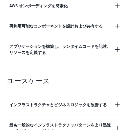
使い慣れたプログラミング言語の表現力を使用し
AWS オンボーディングを簡素化
て、アプリケーションリソースを定義し、開発を加
速します。
実証済みのデフォルトでクラウドリソースを事前設
再利用可能なコンポーネントを設計および共有する
定するコンストラクトを使用して、AWS のオンボ
詳細を確認する
ーディングを簡素化します。
組織のセキュリティ、コンプライアンス、ガバナン
アプリケーションを構築し、ランタイムコードを記述、
リソースを定義する
スの要件を満たした再利用可能なコンポーネントを
詳細を確認する
設計、共有することができます。
アプリケーションの構築、ランタイムコードの記
詳細を確認する
ユースケース
述、およびリソースの定義は、統合開発環境 (IDE)
を離れることなく行われます。
詳細を確認する
インフラストラクチャとビジネスロジックを改善する
AWS CDK をメインフレームワークとして使用して
最も一般的なインフラストラクチャパターンをより迅速