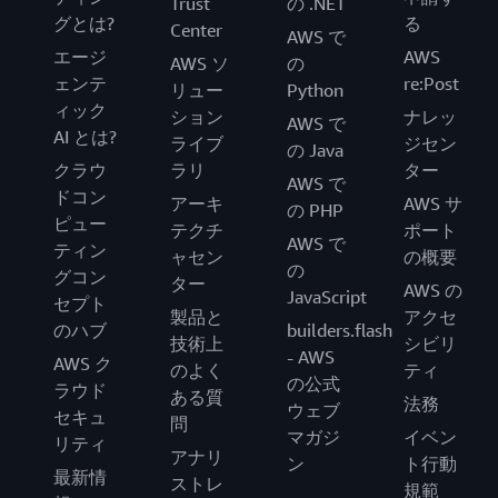
Trust
の .NET
グとは?
る
Center
AWS で
エージ
AWS
AWS ソ
の
ェンテ
re:Post
リュー
Python
ィック
ション
ナレッ
AWS で
AI とは?
ライブ
ジセン
の Java
クラウ
ラリ
ター
AWS で
ドコン
アーキ
AWS サ
の PHP
ピュー
テクチ
ポート
AWS で
ティン
ャセン
の概要
の
グコン
ター
AWS の
JavaScript
セプト
製品と
アクセ
のハブ
builders.flash
技術上
シビリ
- AWS
AWS ク
のよく
ティ
の公式
ラウド
ある質
法務
ウェブ
セキュ
問
マガジ
イベン
リティ
アナリ
ン
ト行動
最新情
ストレ
規範