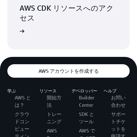
AWS CDK リソースへのアク
セス
DK の詳細
AWS アカウントを作成する
学ぶ
リソース
デベロッパー
ヘルプ
AWS と
開始方
Builder
お問い
は？
法
Center
合わせ
クラウ
トレー
SDK と
サポー
ドコン
ニング
ツール
トチケ
ピュー
ットを
AWS
AWS で
ティン
申請す