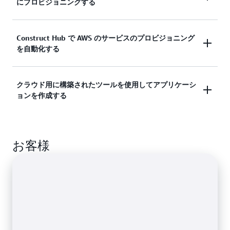
にプロビジョニングする
アプリケーションをより効率的に開発し、クラウド
インフラストラクチャをコードとして定義します。
継続的インテグレーションおよびデリバリー
Construct Hub で AWS のサービスのプロビジョニング
AWS CDK が開発をより容易にする方法の詳細
を自動化する
(CI/CD) パイプラインと統合しながら、複雑なバッ
クエンドインフラストラクチャをより効率的に移行
します。
デベロッパーコミュニティによって作成された
クラウド用に構築されたツールを使用してアプリケーシ
ョンを作成する
AWS CDK コンストラクトを検出して使用し、新し
クラウドインフラストラクチャの動的プロビジョニ
いマイクロサービスをプログラムで作成します。
ングの詳細
TypeScript、Python、Java、.NET、および Go (デベ
Construct Hub の詳細
お客様
ロッパープレビュー) を使用して、真新しいインフ
ラストラクチャから完全にデプロイされたインフラ
ストラクチャへの移行を加速します。
cdk watch モードを使用した開発の加速の詳細