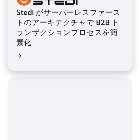
Stedi がサーバーレスファース
トのアーキテクチャで B2B ト
ランザクションプロセスを簡
素化
グを読む