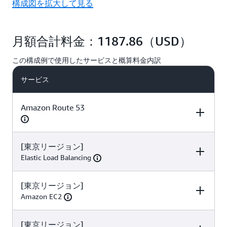
構成図を拡大して見る
月額合計料金：1187.86（USD）
この構成例で使用したサービスと概算料金内訳
サービス
Amazon Route 53
[東京リージョン]
項目
数量
単価
Elastic Load Balancing
ホストゾーン
1
0.50 USD/毎月
[東京リージョン]
項目
数量
単価
ホストゾーンあ
Amazon EC2
り
時間当たりの料金
730 時間
0.0243 USD/時
[東京リージョン]
項目
数量
単価