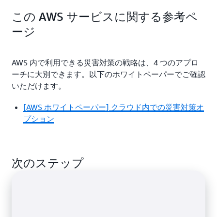
エスト/秒 を 690
この構成の RTO は、大阪リージョンをスイッチオンしてか
この AWS サービスに関する参考ペ
時間)
ら準備が整い、同リージョンのリードレプリカが昇格し、
ベースライン I/O
248.4 百万リクエ
0.24 USD/100 
トラフィックの切り替えが完了するまでです。目安は 10
ージ
レート (200 リク
スト
リクエスト
分〜 60 分です。
エスト/秒 を 690
時間)
ピーク時の I/O レ
43.2 百万リクエス
0.24 USD/100 
この構成の RPO は RDS の最終レプリケーション完了時点
AWS 内で利用できる災害対策の戦略は、4 つのアプロ
ート (300 リクエ
ト
リクエスト
です。 Amazon Aurora Global Database では、セカンダリ
スト/秒 を 40 時
ーチに大別できます。以下のホワイトペーパーでご確認
リージョンへのレプリケーションに伴うレイテンシーは、
間)
一般的に 1 秒未満 です。
いただけます。
ピーク時の I/O レ
21.6 百万リクエス
0.24 USD/100 
ート (300 リクエ
よりコストをかけて RTO/RPO の短縮を目指す場合は、ウ
ト
リクエスト
[AWS ホワイトペーパー] クラウド内での災害対策オ
スト/秒を 40 時
ォームスタンバイ戦略、マルチサイト アクティブ-アクティ
プション
間)
ブなどの戦略を採用します。
コスト削減を優先して RTO/RPO の要件を緩和する場合
は、バックアップ＆レストア戦略を採用します。目安は 1
時間〜 24 時間です。
Aurora Global
270 百万件
0.24 USD/レプ
次のステップ
Database に レプ
ケートされた書
a) LCU の決定には複数の指標があり使用量が最も多いもの
リケートされた書
込み I/O 100 
のみに請求が発生します。詳細は
Elastic Load Balancing の
き込み I/O *c
料金ページ
をご確認ください。
b) EC2 ではストレージとして Amazon EBS を組み合わせて