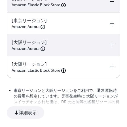
Amazon Elastic Block Store
標準クエリ
1 百万
0.40 USD/100 
クエリ
インスタンス
ロードバランサー
1 LCU × 730 時間
0.008 USD/時間
[東京リージョン]
項目
2 × 730 時間
数量
0.124 USD/時間
単価
(m5.large)
キャパシティーユ
Amazon Aurora
ニット *a
汎用SSD (30 GB
[大阪リージョン]
項目
数量
単価
の gp2 ボリュー
2 × 30 GB
0.12 USD/GB
Amazon Aurora
ム) *b
インスタンス
2 インスタンス x
0.313 USD/時間
[大阪リージョン]
項目
数量
単価
(db.r6g.large)
730 時間
Amazon Elastic Block Store
インスタンス
1 インスタンス x
0.312 USD/時間
項目
数量
単価
(db.r6g.large)
730 時間
ストレージ料金
100 GB
0.12 USD/毎月
東京リージョンと大阪リージョンをご利用で、通常運転時
GBあたり
の費用を想定しています。災害発生時に 大阪リージョンが
スイッチオンされた後は、DR 元と同等の各種リソースの費
汎用SSD (30 GB
用が発生します。
の gp2 ボリューム
2 × 30 GB
0.12 USD/GB
ストレージ料金
100 GB
0.12 USD/毎月
詳細表示
) *b
別途、データ転送料金が発生します。詳細は Amazon EC2
GB あたり
ベースライン I/O
496.8 百万リクエ
0.24 USD/100 
料金ページのデータ転送でご確認ください。
レート (200 リク
スト
リクエスト