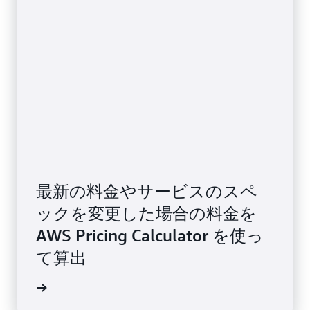
利用します。
c) 災害が発生していない状況では、このインスタンスに読
み込みは発生しない想定です。東京リージョンのインスタ
ンスにおける読み書きの比率を 5:5 と仮定した場合、大阪
リージョンのインスタンスに発生する書き込みは、全体の 5
割であるといえます。その為、ここでは東京リージョンの
５ 割の負荷で見積もりをしています。
※ 2024 年 12 月 18 日時点での試算です
最新の料金やサービスのスペ
ックを変更した場合の料金を
AWS Pricing Calculator を使っ
て算出
ましょう