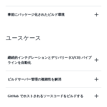
詳細はこちら
ューで実行を待機することがないようにします。
使用したビルド分の料金のみを支払います。
事前にパッケージ化されたビルド環境
詳細はこちら
詳細はこちら
事前にパッケージ化されたビルド環境、または独自
ユースケース
のビルド環境を使用して、独自のキーでアーティフ
ァクトを暗号化します。
詳細はこちら
継続的インテグレーションとデリバリー (CI/CD) パイプ
ラインを自動化
複数のデプロイ環境を通じてコード変更をプロモー
ビルドサーバー管理の複雑性を解消
トする、完全に自動化されたソフトウェアリリース
プロセスを作成します。
CodeBuild で既存の Jenkins ビルドジョブを実行し
GitHub でホストされるソースコードをビルドする
て、Jenkins ビルドノードを設定および管理する必
CI/CD 開発の詳細はこちら