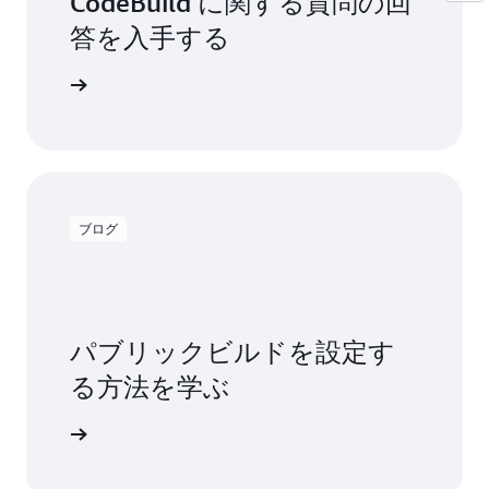
CodeBuild に関する質問の回
答を入手する
る質問を読む
ブログ
パブリックビルドを設定す
る方法を学ぶ
グを読む