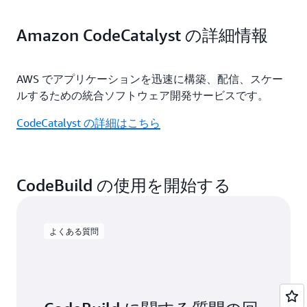
要をなくします。
既存の GitHub リポジトリを使用してソフトウェア
Amazon CodeCatalyst の詳細情報
ビルドを自動的に開始し、その結果を GitHub に投
Jenkins との統合に関する詳細はこちら
稿します。
AWS でアプリケーションを迅速に構築、配信、スケー
GitHub の使用に関する詳細はこちら
ルするための統合ソフトウェア開発サービスです。
CodeCatalyst の詳細はこちら
CodeBuild の使用を開始する
よくある質問