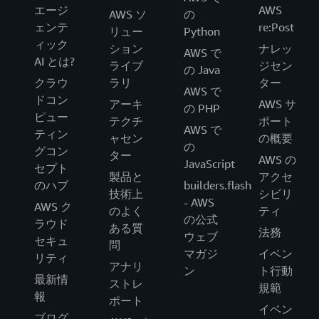
エージ
AWS
AWS ソ
の
ェンテ
re:Post
リュー
Python
ィック
ション
ナレッ
AWS で
AI とは?
ライブ
ジセン
の Java
クラウ
ラリ
ター
AWS で
ドコン
アーキ
AWS サ
の PHP
ピュー
テクチ
ポート
AWS で
ティン
ャセン
の概要
の
グコン
ター
AWS の
JavaScript
セプト
製品と
アクセ
のハブ
builders.flash
技術上
シビリ
- AWS
AWS ク
のよく
ティ
の公式
ラウド
ある質
法務
ウェブ
セキュ
問
マガジ
イベン
リティ
アナリ
ン
ト行動
最新情
ストレ
規範
報
ポート
イベン
ブログ