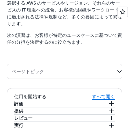
構成管理 – AWS がインフラストラクチャデバイ
選択する AWS のサービスやリージョン、それらのサー
びプラットフォームを運用し、お客様はエンドポイ
スの構成を保守しますが、お客様は独自のゲス
ビスの IT 環境への統合、お客様の組織やワークロード
ントにアクセスしてデータを保存および取得しま
トオペレーティングシステム、データベース、
に適用される法律や規制など、多くの要因によって異な
す。お客様は、データの管理 (暗号化オプションを
アプリケーションの構成に責任を負います。
ります。
含む)、アセットの分類、IAM ツールでの適切な権
意識とトレーニング – AWS が AWS の従業員の
限の適用について責任を負います。
次の演習は、お客様が特定のユースケースに基づいて責
トレーニングを実施しますが、お客様の従業員
任の分担を決定するのに役立ちます。
のトレーニングはお客様が実施する必要があり
このお客様と AWS の責任共有モデルは、IT 統制に
ます。
も適用されます。AWS とお客様との間で IT 環境を
運用する責任が共有されているように、IT 共有統制
の管理、運用、および検証も共有されています。
ページトピック
AWS は、コントロールの運用に対するお客様の負
担を軽減することができます。これは、お客様が以
前管理していた AWS 環境にデプロイ済みの物理イ
ンフラストラクチャに関するコントロールを管理す
使用を開始する
すべて開く
ることで可能になります。お客様によって AWS の
評価
デプロイ方法は異なります。特定の IT 統制の管理
提供
を AWS に移行し、(新しい) 分散統制環境を構築す
レビュー
る作業は、お客様の判断で行うことができます。お
実行