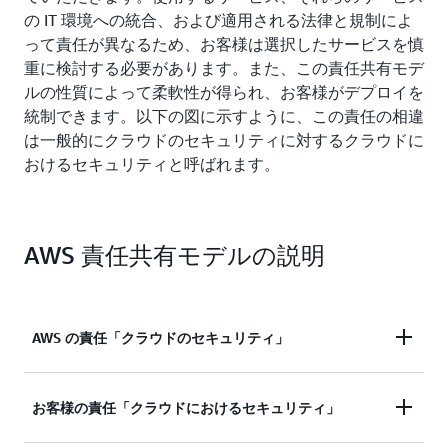
の IT 環境への統合、および適用される法律と規制によ
って責任が異なるため、お客様は選択したサービスを慎
重に検討する必要があります。また、この責任共有モデ
ルの性質によって柔軟性が得られ、お客様がデプロイを
統制できます。以下の図に示すように、この責任の相違
は一般的にクラウドのセキュリティに対するクラウドに
おけるセキュリティと呼ばれます。
AWS 責任共有モデルの説明
AWS の責任「クラウドのセキュリティ」
AWS には、AWS クラウドで提供されるすべてのサ
お客様の責任「クラウドにおけるセキュリティ」
ービスを実行するインフラストラクチャを保護する