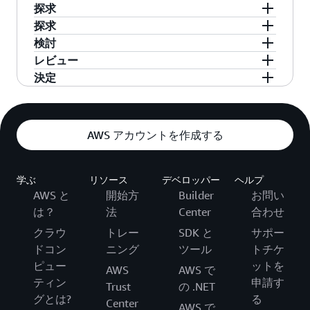
客様は AWS の統制およびコンプライアンスに関す
探求
るドキュメントを使用して、必要に応じた統制の評
探求
価および検証手順を実行できます。以下は、AWS、
AWS のセキュリティ、アイデンティティ、コン
検討
お客様、またはその両方によって管理される統制の
プライアンスのサービス
を評価し、セキュリテ
Cloud Audit Academy
のトレーニングプログラム
レビュー
例です。
ィとコンプライアンスの目標を達成するため
を活用して、社内外の監査チームにクラウドに
第三者機関の監査証明文書
をレビューし、自社
決定
に、どのように利用できるかを理解します。
特化した学習機会を提供します。
の環境で継承された制御と、実施すべき可能性
AWS ワークロードの
Well-Architected Review
を
のある制御を判断します。
実施し、セキュリティ、信頼性、パフォーマン
AWS Marketplace
のデジタルカタログには、独
スに関するベストプラクティスの実装を評価し
初期移行から継続的な日常管理まで、深い専門
立系ソフトウェアベンダーが提供する何千もの
AWS アカウントを作成する
ます。
知識とクラウド導入のあらゆるステージを保護
AWS クラウド導入フレームワーク (CAF)
と
Well-
ソフトウェアが掲載されており、AWS 上で動作
する実証済みのカスタマーサクセスを有する
Architected のベストプラクティス
を採用して、
するソフトウェアの検索、テスト、購入、デプ
AWS のサービスに関するドキュメント
のセキュ
AWS セキュリティコンピテンシーパートナー
大規模なデジタルトランスフォーメーションの
を
ロイが可能なソリューションを参照できます。
リティの章で、個々の AWS のサービスのセキュ
学ぶ
リソース
デベロッパー
ヘルプ
参照できます。
計画と実行を検討します。
リティ機能と設定オプションを確認します。
AWS と
開始方
Builder
お問い
外部および内部のセキュリティおよび関連する
は？
法
Center
合わせ
コンプライアンスの要件と目的を決定し、
NIST
クラウ
トレー
SDK と
サポー
Cybersecurity Framework (CSF)
や
ISO
などの業
ドコン
ニング
ツール
トチケ
界フレームワークを検討します。
ピュー
ットを
AWS
AWS で
ティン
申請す
Trust
の .NET
グとは?
る
Center
AWS で