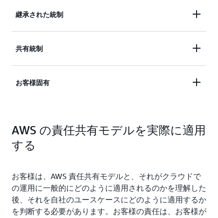
責任があります。このインフラストラクチャはハー
お客様の責任は、選択した AWS クラウドのサービ
継承された統制
ドウェア、ソフトウェア、ネットワーキング、AWS
スに応じて異なります。この選択に応じて、セキュ
クラウドのサービスを実行する施設で構成されま
リティに関する責任の一環としてお客様が実行する
す。
お客様が AWS から完全に継承する統制です。
共有統制
構成作業の量が決定されます。たとえば、Amazon
Elastic Compute Cloud (Amazon EC2) などのサービ
スは Infrastructure as a Service (IaaS) に分類されて
物理統制と環境統制
インフラストラクチャレイヤーとお客様レイヤーの
お客様固有
いるため、必要なすべてのセキュリティ構成および
両方に適用される統制です。ただし、コンテキスト
管理のタスクをお客様が実行する必要があります。
や観点は完全に異なります。共有統制では、AWS
お客様が Amazon EC2 インスタンスをデプロイした
AWS のサービスにデプロイするアプリケーション
がインフラストラクチャに対する要件を提供し、お
場合、お客様は、ゲストオペレーティングシステム
AWS の責任共有モデルを実際に適用
に基づいて、お客様がすべての責任を負う統制で
客様は AWS のサービスの使用に対して独自の統制
の管理 (更新やセキュリティパッチなど)、インスタ
す。以下に例を示します。
を実装する必要があります。以下に例を示します。
する
ンスにインストールしたアプリケーションソフトウ
ェアまたはユーティリティの管理、AWS より各イ
ンスタンスに提供されるファイアウォール (セキュ
特定のセキュリティ環境内でお客様によるデー
パッチ管理 – AWS がインフラストラクチャの不
お客様は、AWS 責任共有モデルと、それがクラウドで
リティグループと呼ばれる) の構成に責任を負いま
タのルーティングまたは区分が必要となる可能
具合に対するパッチ適用および修復に責任を負
の運用に一般的にどのように適用されるのかを理解した
す。Amazon S3 や Amazon DynamoDB などの抽象
性のあるサービスおよび通信の保護またはゾー
いますが、お客様はゲスト OS およびアプリケ
後、それを自社のユースケースにどのように適用するか
化されたサービスの場合、AWS はインフラストラ
ンセキュリティ。
ーションのパッチ適用に責任を負います。
を判断する必要があります。お客様の責任は、お客様が
クチャレイヤー、オペレーティングシステム、およ