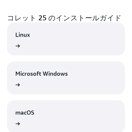
Corretto は無料でダウンロードして使用できます。
macOS (x64 および M1)、Alpine Linux (x64)、
リースする予定です。
追加の有料機能や制限はありません。
Amazon Linux 2 (x64 および aarch64) に対応してい
コレット 25 のインストールガイド
ます。Docker イメージは Amazon Elastic Container
Registry (Amazon ECR) パブリックギャラリーと
Docker Hub で入手できます。
Linux
表示
Microsoft Windows
表示
macOS
表示