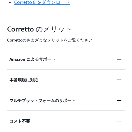
Corretto 8 をダウンロード
Corretto のメリット
Correttoのさまざまなメリットをご覧ください
Amazon によるサポート
Corretto は Amazon による無料の
長期サポート
を準
本番環境に対応
備しているため、バージョンのアップグレードは必
要なときにのみ行えば十分です。Amazon は
Corretto は Java SE 標準を満たすと認定されてお
マルチプラットフォームのサポート
Corretto に精力的に取り組んでおり、社内において
り、多くの Java SE ディストリビューションのドロ
何千もの本番サービスで Corretto を実行していま
ップインリプレースメントとして使用できます。
す。
Corretto では、クラウド、オンプレミス、ローカル
Amazon は、エンタープライズアプリケーションの
コスト不要
マシンで同じ環境を実行できます。Corretto 17
開発にとって重要な、パフォーマンスの向上とセキ
は、Linux (x64 および aarch64)、Windows (x64)、
ュリティ修正などのアップデートを四半期ごとにリ