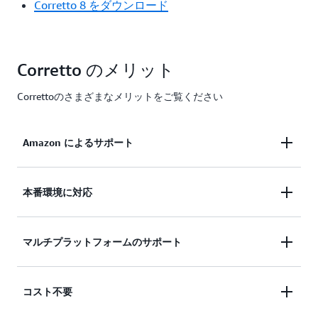
Corretto 8 をダウンロード
Corretto のメリット
Correttoのさまざまなメリットをご覧ください
Amazon によるサポート
Corretto は Amazon による無料の
長期サポート
を準
本番環境に対応
備しているため、バージョンのアップグレードは必
要なときにのみ行えば十分です。Amazon は
Corretto は Java SE 標準を満たすと認定されてお
マルチプラットフォームのサポート
Corretto に精力的に取り組んでおり、社内において
り、多くの Java SE ディストリビューションのドロ
何千もの本番サービスで Corretto を実行していま
ップインリプレースメントとして使用できます。
す。
Corretto では、クラウド、オンプレミス、ローカル
Amazon は、エンタープライズアプリケーションの
コスト不要
マシンで同じ環境を実行できます。Corretto 17
開発にとって重要な、パフォーマンスの向上とセキ
は、Linux (x64 および aarch64)、Windows (x64)、
ュリティ修正などのアップデートを四半期ごとにリ