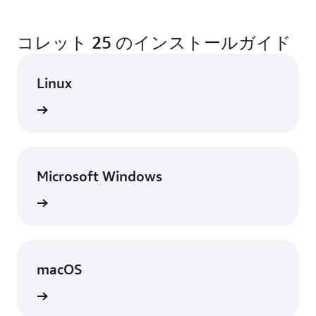
Corretto は無料でダウンロードして使用できます。
macOS (x64 および M1)、Alpine Linux (x64)、
リースする予定です。
追加の有料機能や制限はありません。
Amazon Linux 2 (x64 および aarch64) に対応してい
コレット 25 のインストールガイド
ます。Docker イメージは Amazon Elastic Container
Registry (Amazon ECR) パブリックギャラリーと
Docker Hub で入手できます。
Linux
表示
Microsoft Windows
表示
macOS
表示