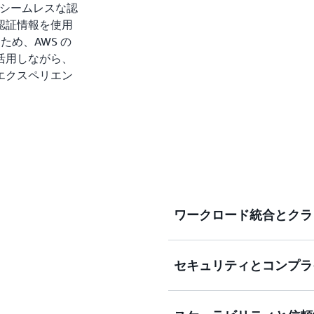
とのシームレスな認
認証情報を使用
ため、AWS の
活用しながら、
エクスペリエン
ワークロード統合とクラ
セキュリティとコンプラ
既存のADに依存するワー
ことで、Amazon RDS、Am
スト型アプリケーションや