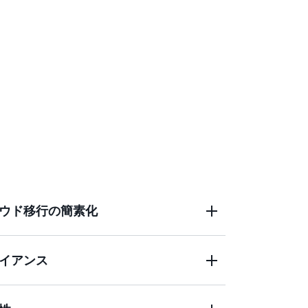
ウド移行の簡素化
イアンス
クロードをクラウドに移行してデプロイする
azon FSx、Amazon EC2などのクラウドホ
サービスにシームレスにアクセスできるよ