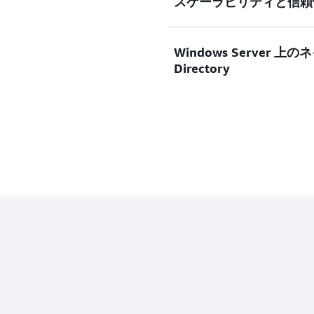
スケーラビリティと信頼
うになります。
AWS Nitro Syste
組織の機密データを保護
AD Connector と AWS 
Windows Server 上のネ
マルチリージョンのデプロ
ン) を使用して AWS Manag
規制要件を満たすために、SOC
Directory
ど、信頼性の高い AWS
レスなドメイン結合機能を
標準へのコンプライアン
リサービスの高可用性と
ードを迅速にデプロイで
オンプレミスとクラウド環境
既存のスキルと専門知識を活
Active Director
既存の AD アイデンティティを 
して、セキュリティ体制
たネイティブの Active D
レードタスクの管理の負担
QuickSight、Amazon Co
す。
アプリケーションと統合す
オンプレミスとクラウドベースの 
化できます。
管理アプローチとユーザ
リソースフォレストをデプ
たアプローチを Active D
従来の AD に依存する
プレミス AD への信頼
ホスト型の Active Dir
し、独立したチームに権