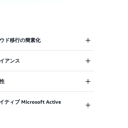
ウド移行の簡素化
イアンス
AD) を Amazon RDS、FSx、EC2 など
ビスに簡単に統合できます。数回クリックするだ
、またはクラウドに接続できるため、ユーザー
性
情報を使用してクラウドリソースにアクセスで
ヤー暗号化を AWS Nitro System と組み
機密データをエンドツーエンドで暗号化で
AA、FedRAMP など、幅広いコンプライアン
イティブ Microsoft Active
y インフラストラクチャの管理をオフロードすること
害が発生した際も高い可用性とアクセス性
管理タスクを通じて業務効率を向上させま