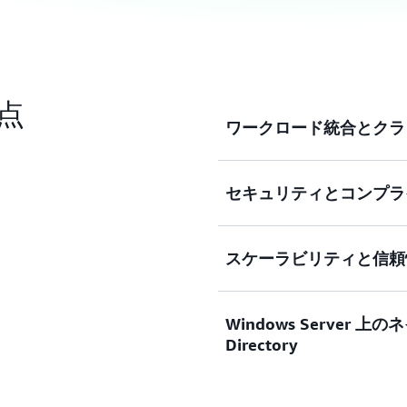
利点
ワークロード統合とクラ
セキュリティとコンプラ
既存のアクティブディレクトリ (
の AWS クラウドサー
けで AD を作成、拡張
スケーラビリティと信頼
は使い慣れた AD 認証
EBS 暗号化とネットワークレイ
きます。
合わせて使用することで、
きます。SOC、PCI、HIP
Windows Server 上のネ
ス要件を満たします。
Active Director
Directory
で、リージョンで障害や災
を確保できます。自律的な
す。