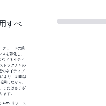
フルマネージド型のネイティブ Wi
Directory の利点を享
ン、ポリシーを活用します
一貫したユーザーエクスペ
 を使用すべ
するワークロードの統
ンスを強化し、
ラウドネイティ
ストラクチャの
型のネイティブ
す。これにより、組織は
活用しながら、
、またはさまざ
なります。
 AWS リソース