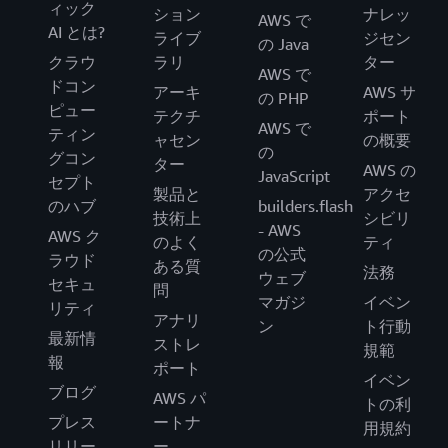
ィック
ション
ナレッ
AWS で
AI とは?
ライブ
ジセン
の Java
クラウ
ラリ
ター
AWS で
ドコン
アーキ
AWS サ
の PHP
ピュー
テクチ
ポート
AWS で
ティン
ャセン
の概要
の
グコン
ター
AWS の
JavaScript
セプト
製品と
アクセ
のハブ
builders.flash
技術上
シビリ
- AWS
AWS ク
のよく
ティ
の公式
ラウド
ある質
法務
ウェブ
セキュ
問
マガジ
イベン
リティ
アナリ
ン
ト行動
最新情
ストレ
規範
報
ポート
イベン
ブログ
AWS パ
トの利
プレス
ートナ
用規約
リリー
ー