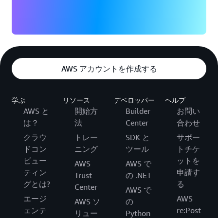
AWS アカウントを作成する
学ぶ
リソース
デベロッパー
ヘルプ
AWS と
開始方
Builder
お問い
は？
法
Center
合わせ
クラウ
トレー
SDK と
サポー
ドコン
ニング
ツール
トチケ
ピュー
ットを
AWS
AWS で
ティン
申請す
Trust
の .NET
グとは?
る
Center
AWS で
エージ
AWS
AWS ソ
の
ェンテ
re:Post
リュー
Python