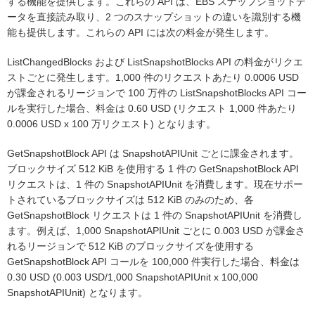
する機能を提供します。これらの API は、EBS スナップショットデ
ータを直接読み取り、2 つのスナップショットの違いを識別する機
能も提供します。これらの API には次の料金が発生します。
ListChangedBlocks および ListSnapshotBlocks API の料金がリクエ
ストごとに発生します。1,000 件のリクエストあたり 0.0006 USD
が課金されるリージョンで 100 万件の ListSnapshotBlocks API コー
ルを実行した場合、料金は 0.60 USD (リクエスト 1,000 件あたり
0.0006 USD x 100 万リクエスト) となります。
GetSnapshotBlock API は SnapshotAPIUnit ごとに課金されます。
ブロックサイズ 512 KiB を使用する 1 件の GetSnapshotBlock API
リクエストは、1 件の SnapshotAPIUnit を消費します。現在サポー
トされているブロックサイズは 512 KiB のみのため、各
GetSnapshotBlock リクエストは 1 件の SnapshotAPIUnit を消費し
ます。例えば、1,000 SnapshotAPIUnit ごとに 0.003 USD が課金さ
れるリージョンで 512 KiB のブロックサイズを使用する
GetSnapshotBlock API コールを 100,000 件実行した場合、料金は
0.30 USD (0.003 USD/1,000 SnapshotAPIUnit x 100,000
SnapshotAPIUnit) となります。