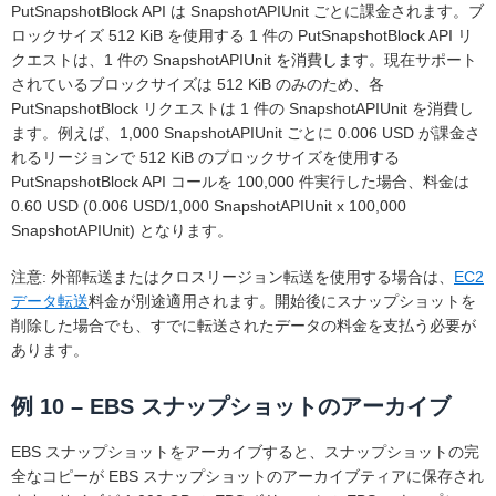
PutSnapshotBlock API は SnapshotAPIUnit ごとに課金されます。ブ
ロックサイズ 512 KiB を使用する 1 件の PutSnapshotBlock API リ
クエストは、1 件の SnapshotAPIUnit を消費します。現在サポート
されているブロックサイズは 512 KiB のみのため、各
PutSnapshotBlock リクエストは 1 件の SnapshotAPIUnit を消費し
ます。例えば、1,000 SnapshotAPIUnit ごとに 0.006 USD が課金さ
れるリージョンで 512 KiB のブロックサイズを使用する
PutSnapshotBlock API コールを 100,000 件実行した場合、料金は
0.60 USD (0.006 USD/1,000 SnapshotAPIUnit x 100,000
SnapshotAPIUnit) となります。
注意: 外部転送またはクロスリージョン転送を使用する場合は、
EC2
データ転送
料金が別途適用されます。開始後にスナップショットを
削除した場合でも、すでに転送されたデータの料金を支払う必要が
あります。
例 10 – EBS スナップショットのアーカイブ
EBS スナップショットをアーカイブすると、スナップショットの完
全なコピーが EBS スナップショットのアーカイブティアに保存され