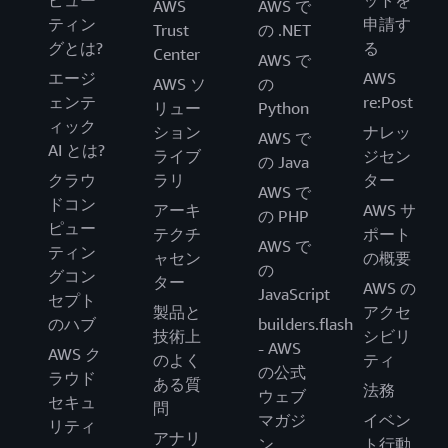
AWS
AWS で
ティン
申請す
Trust
の .NET
グとは?
る
Center
AWS で
エージ
AWS
AWS ソ
の
ェンテ
re:Post
リュー
Python
ィック
ション
ナレッ
AWS で
AI とは?
ライブ
ジセン
の Java
クラウ
ラリ
ター
AWS で
ドコン
アーキ
AWS サ
の PHP
ピュー
テクチ
ポート
AWS で
ティン
ャセン
の概要
の
グコン
ター
AWS の
JavaScript
セプト
製品と
アクセ
のハブ
builders.flash
技術上
シビリ
- AWS
AWS ク
のよく
ティ
の公式
ラウド
ある質
法務
ウェブ
セキュ
問
マガジ
イベン
リティ
アナリ
ン
ト行動