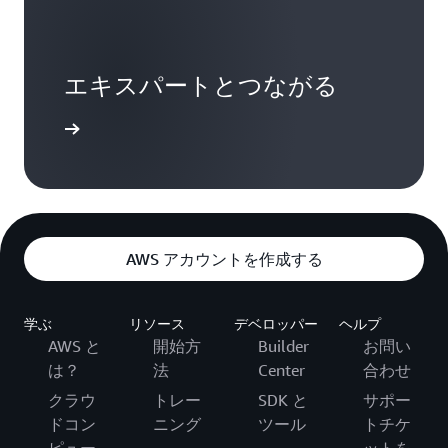
エキスパートとつながる
て調べる
AWS アカウントを作成する
学ぶ
リソース
デベロッパー
ヘルプ
AWS と
開始方
Builder
お問い
は？
法
Center
合わせ
クラウ
トレー
SDK と
サポー
ドコン
ニング
ツール
トチケ
ピュー
ットを