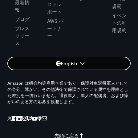
最新情
ストレ
規範
報
ポート
イベン
ブログ
AWS パ
トの利
プレス
ートナ
用規約
リリー
ー
ス
English
Amazon は機会均等雇用企業であり、保護対象退役軍人として
の身分、障がい、その他法令で保護されている属性を理由とし
た差別を一切行いません。退役軍人、軍人の配偶者、および障
がいのある方の応募を歓迎します。
先頭に戻る