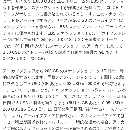
ます。サイズが 1,000 GB の EBS ボリュームの EBS スナップショ
ットを作成し、スナップショットが作成された時点で、200 GB の
データがボリュームに書き込まれているとします。このスナップシ
ョットをアーカイブすると、サイズが 200 GB のアーカイブされた
スナップショットが作成され、EBS スナップショットのアーカイブ
ティアに保存されます。EBS スナップショットのアーカイブストレ
ージに対して毎月の GB あたり 0.0125 USD を請求するリージョン
では、30 日間 (1 か月) にスナップショットのアーカイブに対して
2.50 USD のストレージ料金が請求されます (毎月の GB あたり
0.0125 USD x 200 GB)。
アーカイブティアから 200 GB のスナップショットを 15 日間一時
的に復元するとします。同様のこのリージョンでは、1 回限りの取
得料金として 6 USD (GB あたり 0.03 USD x 200 GB) が請求されま
す。このリージョンでは、EBS スナップショット標準ストレージが
毎月の GB あたり 0.05 USD で、復元されたスナップショットは 15
日間で 5 USD の料金が発生します (毎月の GB あたり 0.05 USD x
200 GB x 15 日/30 日)。15 日間の復元期間が終了すると、スナップ
ショットはアーカイブティアに保存され、スタンダードティアでは
コピー料金が請求されなくなります。一時的な復元の場合、アーカ
イブ内のスナップショットのコピーが保持されるので、ご注意くだ