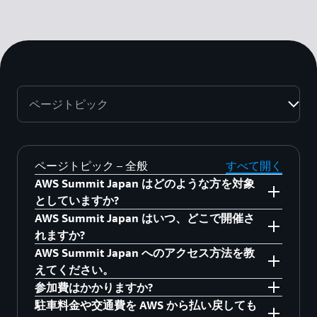
ページトピック
ページトピック – 全般
すべて開く
AWS Summit Japan はどのような方を対象
としていますか?
AWS Summit Japan はいつ、どこで開催さ
AWS Summit Japan は、IT エグゼクティブ、ビ
れますか?
ジネスエグゼクティブ、ビジネスの意思決定
AWS Summit Japan へのアクセス方法を教
者、技術的意思決定者、デベロッパー、エンジ
本イベントは 幕張メッセ（千葉市美浜区中瀬2-
えてください。
ニア、システム管理者、システムアーキテクト
1） で 2026年6月25日～26日 に開催されます。
参加費はかかりますか?
に最適なイベントです。セッションの内容は、
AWS Summit Japanは幕張メッセで開催されま
駐車料金や交通費を AWS から払い戻しても
初心者 (レベル 100) からエキスパート (レベル
す。幕張メッセへのアクセスについては、
こち
いいえ。参加費用はかかりません。基調講演、