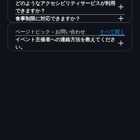
る場合に備え、ブレイクアウトルームでライブ
ッション​では、スクリーン脇のモニターに字幕
ッションには早めにお越しください
。
どのようなアクセシビリティサービスが利用
配信されます。
を表示する予定です。モニター前のお席をご利
できますか？
用ください。なお、ライブ配信やオンデマンド
食事制限に対応できますか？
イベント会場である幕張メッセは、すべての人
配信時は字幕がございますので会場で参加でき
の訪問が完全にアクセシブルでインクルーシブ
特別な食事メニューの提供はできません。特定
ページトピック – お問い合わせ
すべて開く
ないセッションなどございましたらご活用くだ
なイベント体験となるように設計されていま
の食事制限がある場合、またはより多様な選択
さい。
イベント主催者への連絡方法を教えてくださ
す。会場のアクセシビリティについて詳しくは
肢をお探しの場合は、ご自身で食事をお持ちい
い。
こちら
をご覧ください。
ただくか、周辺のレストランやカフェをご利用
ここに記載されていないご質問がある場合や、
いただくことをお勧めします。
登録内容を変更する必要がある場合、または全
般的なご意見については、
aws-jp-summit-
info@amazon.com
までご連絡ください。