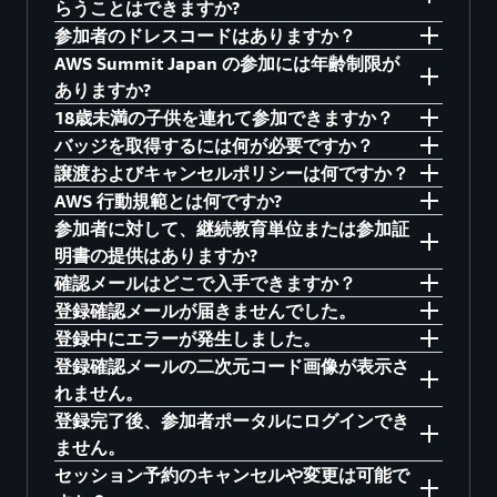
らうことはできますか?
400) まで、あらゆるレベルの習熟度に対応して
ら
をご確認ください。
全セッション、展示フロアなど無料でご利用い
参加者のドレスコードはありますか？
います。参加者は、講義形式のプレゼンテーシ
ただけます。
AWS は、駐車場またはその他の交通関連費用の
AWS Summit Japan の参加には年齢制限が
ョン、AWS のエキスパートによるインタラクテ
払い戻しや承認は行いません。
参加者のドレスコードは特にございません。参
ありますか?
ィブな学習、基調講演、ホワイトボードセッシ
加者の方々の服装は、ビジネスカジュアル、ス
18歳未満の子供を連れて参加できますか？
ョン、展示フロアなど、豊富な内容からお選び
ーツ、フード付きのスウェットシャツ、ジーン
イベントバッジの受け取り当日、参加者は 18 歳
バッジを取得するには何が必要ですか？
いただけます。
ズなどさまざまです。ご自身が快適に感じる服
以上でなければなりません。
AWS Summit Japanはビジネスイベントとしての
譲渡およびキャンセルポリシーは何ですか？
装でお越しください。
性質上、乳幼児を含む18歳以下の方のご来場は
イベントバッジを取得するには、登録後にメー
AWS 行動規範とは何ですか?
ご遠慮いただいております。ご理解のほどお願
ルで送信された二次元コードと、会場到着時の
代理での参加は出来かねますので、ご来場され
参加者に対して、継続教育単位または参加証
いいたします。 なお、許可のあるAWSセッショ
チェックインカウンターでの本人確認のための
るご本人様の情報で登録手続きをお願いしま
AWS 行動規範は
こちら
でご覧いただけます。参
明書の提供はありますか?
ン、お客様事例セッション、パートナー様セッ
政府発行の写真付き身分証明書（または名刺）
す。
加者の方々には、この規範に従っていただく必
確認メールはどこで入手できますか？
ションはライブ配信を行っておりますので、ぜ
を提示してください。
要があります。
AWS Summit Japan では、継続教育単位または専
登録確認メールが届きませんでした。
ひご自宅からもご活用ください。
門教育単位の付与はございません。また、AWS
登録プロセスを完了すると、AWS Summit Japan
登録中にエラーが発生しました。
による参加証明書の提供もございません。参加
の登録に使用したメールアドレスに確認メール
登録確認メールは no-reply@awsevents.com から
登録確認メールの二次元コード画像が表示さ
者はオンサイトで AWS トレーニングと認定セッ
が送信されます。これには、到着時に提示する
送信されます。ただし、会社の内部ネットワー
登録フォーム内にエラーコメントが表示されて
れません。
ションに参加することができますが、クレジッ
必要がある二次元コードが含まれています。二
ク設定により、メールを受信できない場合があ
いるかご確認ください。原因が不明な場合は、
登録完了後、参加者ポータルにログインでき
トの付与はございませんのでご了承ください。
次元コードを印刷するか、スクリーンショット
ります。その場合は、no-reply@awsevents.com
以下をお試しください。
二次元コードは参加者ポータルでも確認できま
ません。
を保存することをお勧めします。確認メールが
を許可リスト（ホワイトリスト）に追加してく
す。登録確認メールに記載されている参加者ポ
セッション予約のキャンセルや変更は可能で
別のブラウザを使用してアクセス
届かない場合は、迷惑メールフォルダをご確認
ださい。また、迷惑メールフォルダに振り分け
ータルのURLからログインしてご確認ください。
参加者ポータルへのアクセス時にエラーが発生