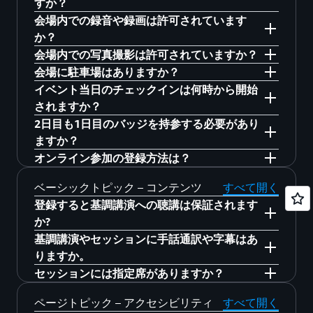
すか？
ください。
られている可能性がありますのでご確認くださ
二次元コードを印刷するか、スクリーンショッ
した場合は、以下をお試しください。
別のデバイスまたはネットワーク環境を使用
会場内での録音や録画は許可されています
い。問題が解決しない場合は、個人のメールア
トを保存することをお勧めします。
してアクセス
はい。参加者ポータルからセッションの選択を
か？
別のブラウザを使用してアクセス
ドレスを使用して再登録してください。それで
キャンセルまたは変更できます。セッション予
会場内での写真撮影は許可されていますか？
問題が解決しない場合は、
aws-jp-summit-
も問題が解決しない場合は、
aws-jp-summit-
約は特定の座席を保証するものではありません
いいえ。事前の許可なく、会場内での録音や録
別のデバイスまたはネットワーク環境を使用
会場に駐車場はありますか？
info@amazon.com
までご連絡ください。エラー
info@amazon.com
までご連絡ください。お客様
のでご注意ください。
画は原則として禁止されています。
してアクセス
個人利用のための会場内での写真撮影は下記の
イベント当日のチェックインは何時から開始
画面のスクリーンショット、エラーが発生した
情報（「氏名」「会社名」「メールアドレ
条件の元許可されています。
来場者向けの無料駐車場はありません。お車で
されますか？
パスの詳細、およびお客様情報（「氏名」「会
登録完了メールを受信していない場合、登録が
ス」）を含めてください。
ブースの展示物を撮影する際は利用目的を各ブ
お越しの場合は、公共の有料駐車場をご利用く
2日目も1日目のバッジを持参する必要があり
社名」「メールアドレス」）を含めてくださ
正しく完了していない可能性があります。問題
ースの担当者に確認のうえ撮影ください。
ださい。詳細はこちらをご覧ください：
チェックインカウンターは毎日午前8時30分に開
ますか？
い。
が解決しない場合は、
aws-jp-summit-
なお、営利目的・ビジネス目的での公開・利用
https://www.m-messe.co.jp/access/#car
きます。基調講演とスペシャルセッションが始
オンライン参加の登録方法は？
info@amazon.com
までご連絡ください。エラー
については禁止しています。
まる直前の午前9時30分から午前10時の間は、受
はい、2日目に参加される際は、1日目に発行さ
画面のスクリーンショット、エラーが発生した
付エリアが非常に混雑することが予想されます
れたバッジをお持ちください。
ライブ配信およびオンデマンド配信への参加方
ベーシックトピック – コンテンツ
すべて開く
パスの詳細、およびお客様情報（「氏名」「会
のでご注意ください。
法については、準備が整い次第、公式サイトよ
登録すると基調講演への聴講は保証されます
社名」「メールアドレス」）を含めてくださ
りお知らせします。
か?
い。
基調講演やセッションに手話通訳や字幕はあ
いいえ。基調講演ホールの収容人数には限りが
りますか。
あります。AWS Summit Japan への参加登録は、
セッションには指定席がありますか？
基調講演をご覧いただけることを保証するもの
基調講演およびスペシャルセッションでは、手
ではありません。基調講演は、収容人数を超え
話通訳をいたします。また、ブレイクアウトセ
いいえ、指定席はありません。ご興味のあるセ
ページトピック – アクセシビリティ
すべて開く