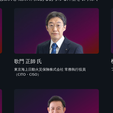
歌門 正師 氏
東京海上日動火災保険株式会社 常務執行役員
（CITO・CISO）