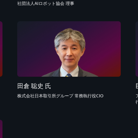
社団法人AIロボット協会 理事
田倉 聡史 氏
株式会社日本取引所グループ 常務執行役CIO