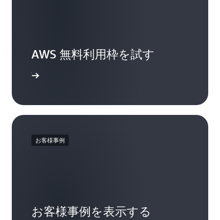
AWS 無料利用枠を試す
ンアップ
お客様事例
お客様事例を表示する