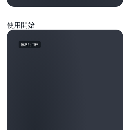
使用開始
無料利用枠