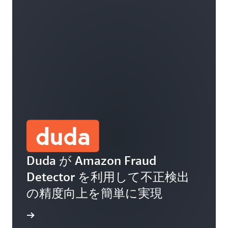
Duda が Amazon Fraud
Detector を利用して不正検出
の精度向上を簡単に実現
詳細