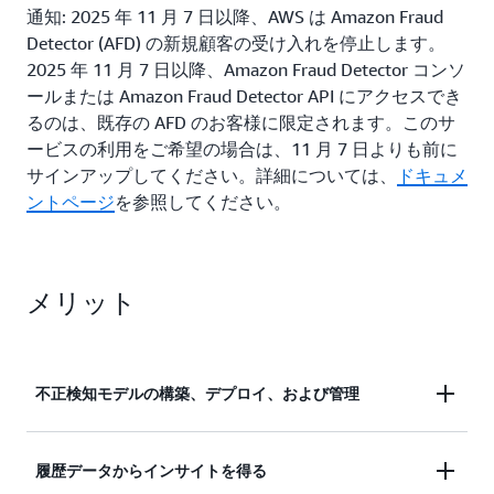
通知: 2025 年 11 月 7 日以降、AWS は Amazon Fraud
Detector (AFD) の新規顧客の受け入れを停止します。
2025 年 11 月 7 日以降、Amazon Fraud Detector コンソ
ールまたは Amazon Fraud Detector API にアクセスでき
るのは、既存の AFD のお客様に限定されます。このサ
ービスの利用をご希望の場合は、11 月 7 日よりも前に
サインアップしてください。詳細については、
ドキュメ
ントページ
を参照してください。
メリット
不正検知モデルの構築、デプロイ、および管理
機械学習 (ML) の経験がなくても、不正検出モデル
履歴データからインサイトを得る