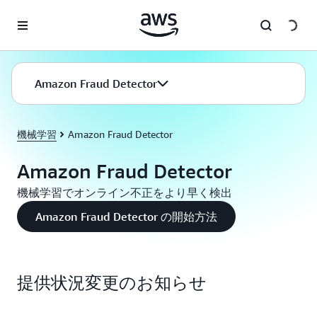
メインコンテンツに移動
Amazon Fraud Detector
機械学習
Amazon Fraud Detector
Amazon Fraud Detector
機械学習でオンライン不正をより早く検出
Amazon Fraud Detector の開始方法
提供状況変更のお知らせ