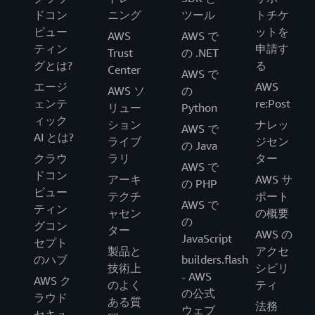
ドコン
ニング
ツール
トチケ
ピュー
ットを
AWS
AWS で
ティン
申請す
Trust
の .NET
グとは?
る
Center
AWS で
エージ
AWS
AWS ソ
の
ェンテ
re:Post
リュー
Python
ィック
ション
ナレッ
AWS で
AI とは?
ライブ
ジセン
の Java
クラウ
ラリ
ター
AWS で
ドコン
アーキ
AWS サ
の PHP
ピュー
テクチ
ポート
AWS で
ティン
ャセン
の概要
の
グコン
ター
AWS の
JavaScript
セプト
製品と
アクセ
のハブ
builders.flash
技術上
シビリ
- AWS
AWS ク
のよく
ティ
の公式
ラウド
ある質
法務
ウェブ
セキュ