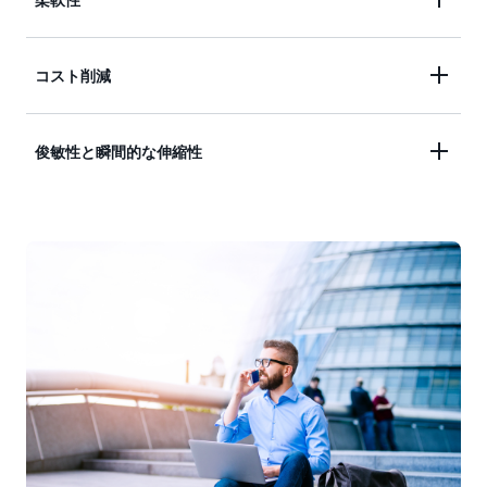
おけるセキュリティよりもクラウド上のセキュリテ
ィのほうが優れていることを認識しています。幅広
AWS は、言語やオペレーティングシステムに束縛
コスト削減
いセキュリティの認証および認定、保管中/転送中
されることのないプラットフォームです。ミッショ
のデータ暗号化、ハードウェアセキュリティモジュ
ンに最も適した開発プラットフォームまたはプログ
ール、および強力な物理的セキュリティといったす
AWS は従量課金制での低額な料金を提供している
俊敏性と瞬間的な伸縮性
ラミングモデルを選択できます。使用するサービス
べての要素によって、組織の IT インフラストラク
ため、初期費用や長期的な契約は必要ありません。
をお客様が選択し、それらを使用する方法をお客様
チャ管理はさらに安全なものとなります。
グローバルインフラストラクチャを大規模に構築お
に選んでいただけます。こうした柔軟性により、イ
AWS は大規模でグローバルなクラウドインフラス
よび管理し、低料金というかたちでコスト削減のメ
ンフラストラクチャに気を取られることなく、技術
トラクチャを提供し、迅速な革新、実験、反復を実
リットを提供します。AWS は、その規模と専門知
革新に集中することができます。
現させます。ハードウェアを数週間または数か月も
識がもたらす高い効率性によって、2006 年の設立
待たずに、新しいアプリケーションを即座にデプロ
以来 115 度にわたる値下げを実施してきました。
イし、ワークロードの増加に合わせて瞬時にスケー
ルアップし、需要に基づいて瞬時にスケールダウン
することができます。