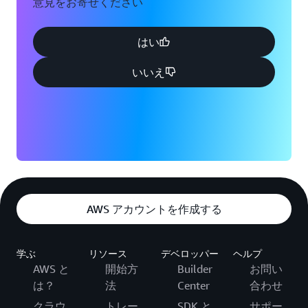
意見をお寄せください
はい
いいえ
AWS アカウントを作成する
学ぶ
リソース
デベロッパー
ヘルプ
AWS と
開始方
Builder
お問い
は？
法
Center
合わせ
クラウ
トレー
SDK と
サポー