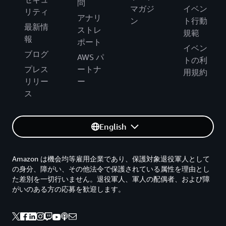
問
マガジ
イベン
リティ
アナリ
ン
ト行動
最新情
ストレ
規範
報
ポート
イベン
ブログ
AWS パ
トの利
プレス
ートナ
用規約
リリー
ー
ス
English
Amazon は機会均等雇用企業であり、保護対象退役軍人として
の身分、障がい、その他法令で保護されている属性を理由とし
た差別を一切行いません。退役軍人、軍人の配偶者、および障
がいのある方の応募を歓迎します。