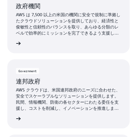
政府機関
AWS は 7,500 以上の米国の機関に安全で規制に準拠し
たクラウドソリューションを提供しており、経済性と
俊敏性と信頼性のバランスを取り、あらゆる分類のレ
ベルで効率的にミッションを完了できるよう支援して
います。
 の詳細
Government
連邦政府
AWS クラウドは、米国連邦政府のニーズに合わせた、
安全でスケーラブルなソリューションを提供します。
民間、情報機関、防衛の各セクターにわたる委任を支
援し、コストを削減し、イノベーションを推進しま
す。従量課金制モデルでは、専門家が管理する最新の
 の詳細
テクノロジーを初期費用なしで提供します。