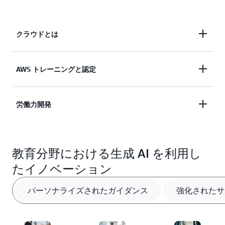
クラウドとは
公共部門の組織はクラウドコンピューティングによ
AWS トレーニングと認定
り、IT インフラストラクチャではなく、ミッション
に専念することができます。AWS クラウドは、コ
AWS トレーニングと認定は、自分のペースで進め
労働力開発
ンピューティング、ストレージ、ネットワーキン
られるデジタルコースから、エキスパート主導のト
グ、データベースなどの包括的なオンデマンドサー
レーニングや、業界で認められた認定まで、お客様
ビスのスイートを、従量制料金ですぐに利用できま
急速な技術の進歩と新しい業務態様と歩調を合わせ
のニーズに合わせて柔軟な学習オプションを提供し
す。これにより、政府機関はより迅速にイノベーシ
教育分野における生成 AI を利用し
るために、昨今そして将来のリーダーは、適切なス
ます。自分のペースで学習したい場合でも、AWS
ョンを起こし、俊敏性を向上させ、コストを最適化
キルとマインドセットを備えている必要がありま
のエキスパートからトレーニングを受けたい場合で
し、簡単に規模を拡大できるようになり、最終的に
たイノベーション
す。クラスルームなどで革新を起こし、市民中心の
も、特定のキャリアパスを歩みたい場合でも、AWS
は市民に効果的にサービスを提供する能力を高める
サービスを作成するには、最新のテクノロジーを活
は、学習者がクラウドスキルを構築および検証する
ことができます。
パーソナライズされたガイダンス
強化されたサ
用することがポイントです。また、最新のテクノロ
のに役立つリソースを提供し、業界での信頼性を高
ジーを構築して使用する人々に権限を与えることも
めることを可能にします。
詳細を確認する
重要です。