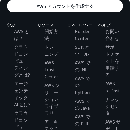
AWS アカウントを作成する
学ぶ
リソース
デベロッパー
ヘルプ
AWS と
開始方
Builder
お問い
は？
法
Center
合わせ
クラウ
トレー
SDK と
サポー
ドコン
ニング
ツール
トチケ
ピュー
ットを
AWS
AWS で
ティン
申請す
Trust
の .NET
グとは?
る
Center
AWS で
エージ
AWS
AWS ソ
の
ェンテ
re:Post
リュー
Python
ィック
ション
ナレッ
AWS で
AI とは?
ライブ
ジセン
の Java
クラウ
ラリ
ター
AWS で
ドコン
アーキ
AWS サ
の PHP
ピュー
テクチ
ポート