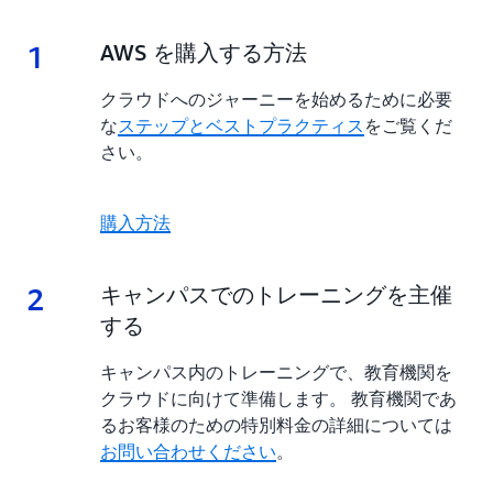
ーニン
グした
1
1.
AWS を購入する方法
方法の
詳細を
ご覧く
クラウドへのジャーニーを始めるために必要
ださ
な
ステップとベストプラクティス
をご覧くだ
い
。
さい。
詳細
購入方法
2
2.
キャンパスでのトレーニングを主催
する
キャンパス内のトレーニングで、教育機関を
クラウドに向けて準備します。 教育機関であ
るお客様のための特別料金の詳細については
お問い合わせください
。