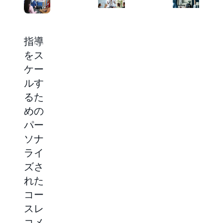
詳細を確認する
詳細を確認する
指導
学生
大規
をス
の入
模言
ケー
学プ
語モ
ルす
ロセ
デル
るた
スを
を使
めの
スケ
用し
パー
ール
た AI
ソナ
する
イノ
ライ
ベー
60,000
ズさ
ショ
ページ
に及ぶ
れた
ン
国際的
コー
な成績
400 億
スレ
証明書
のパラ
を手作
メータ
コメ