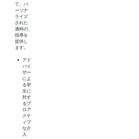
化する
を提供
て、パ
こと
しまし
ーソナ
で、学
ょう。
ライズ
生サポ
された
ートを
高い
適時の
強化
コス
指導を
し、学
ト効
提供し
業成績
率を
ます。
を向上
維持
させま
しな
アド
す。
が
バイ
ら、
ザー
デー
最先
によ
タ駆
端の
る学
動型
パフ
生に
の入
ォー
対す
学お
マン
るプ
よび
スを
ロア
財務
実現
クテ
管理
世界
ィブ
成績
中の
な介
証明
研究
入
書の