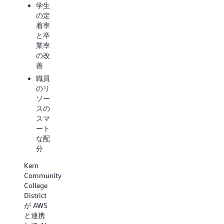
者、
学生
審査
起業
の定
と単
家、
着率
位互
組織
と卒
換プ
のた
業率
ロセ
めの
の改
スを
オー
善
効率
プン
職員
化
アク
のリ
セス
主要
ソー
とコ
な部
スの
ラボ
門の
スマ
レー
ため
ート
ショ
の強
な配
ン。
化さ
分
れた
イン
安全
フラ
Kern
なデ
スト
Community
ータ
ラク
College
アク
チャ
District
セス
の管
が AWS
理で
と連携
イリノ