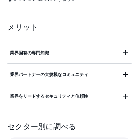
メリット
業界固有の専門知識
教育分野のリーダーは、業界に関する AWS の深い
業界パートナーの大規模なコミュニティ
専門知識を活用し、主要な学区、大学、EdTech 企
業、研究機関の業界リーダーが教育イノベーション
各業界に特化した最大規模のパートナーコミュニテ
業界をリードするセキュリティと信頼性
を実現して、学生とキャンパスのエクスペリエンス
ィを擁する AWS は、教育業界のお客様が教育と学
を改善し、研究を加速できるようにしています。
習を革新するスケーラブルで安全なソリューション
AWS は、学生のプライバシー、データセキュリテ
を活用できるようにします。教育機関は、この広大
セクター別に調べる
ィ、共同研究のコンプライアンス基準を満たすため
なエコシステムから最適なオファリングを選択し、
の安全な環境を確保するために、極めて堅牢かつ安
中核的なミッションを達成するとともに、生涯学習