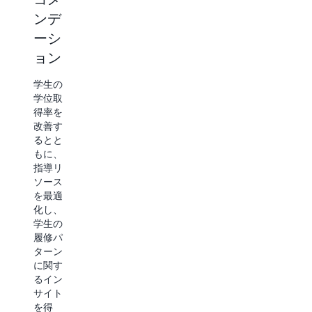
業で処
を持つ
ンデ
理する
大規模
には多
ーシ
言語モ
大な労
デル
ョン
力がか
(LLM) を
かり、
開発
学生の
学生に
し、知
学位取
とって
識のフ
得率を
高コス
ロンテ
改善す
トで、
ィアを
るとと
完了す
切り拓
もに、
るまで
きまし
指導リ
に数週
ょう。
ソース
間かか
現代社
を最適
りま
会の未
化し、
す。業
来を支
学生の
務を効
える科
履修パ
率化
学的発
ターン
し、リ
見と変
に関す
ソース
革的な
るイン
の利用
テクノ
サイト
を最適
ロジー
を得