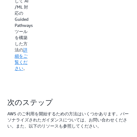
はな
して AI
イ工科
く、
/ML 対
大学の
科学
応の
デジタ
とイ
Guided
ルトラ
ノベ
Pathways
ンスフ
ーシ
ツール
ォーメ
ョン
を構築
ーショ
に注
した方
ンがど
力
法の
詳
のよう
細をご
にアク
Technology
覧くだ
セスと
Innovation
さい
。
公平性
Institute
を強化
が最先
するか
端の
につい
Falcon
て詳し
LLM
次のステップ
く学ん
40B 基
でくだ
盤モデ
さい。
AWS のご利用を開始するための方法はいくつかあります。パー
ルを
ソナライズされたガイダンスについては、お問い合わせくださ
Amazon
い。また、以下のリソースも参照してください。
SageMaker
でトレ