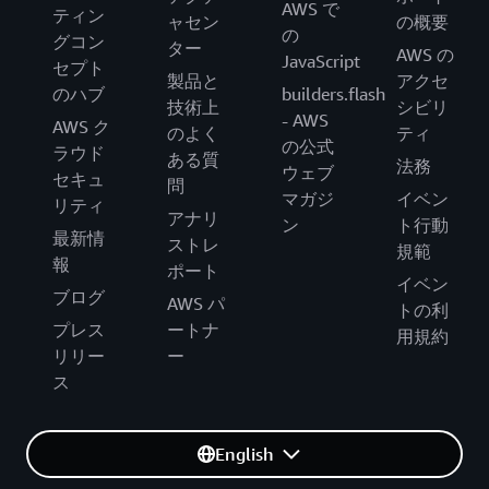
AWS で
ティン
ャセン
の概要
の
グコン
ター
AWS の
JavaScript
セプト
製品と
アクセ
のハブ
builders.flash
技術上
シビリ
- AWS
AWS ク
のよく
ティ
の公式
ラウド
ある質
法務
ウェブ
セキュ
問
マガジ
イベン
リティ
アナリ
ン
ト行動
最新情
ストレ
規範
報
ポート
イベン
ブログ
AWS パ
トの利
プレス
ートナ
用規約
リリー
ー
ス
English