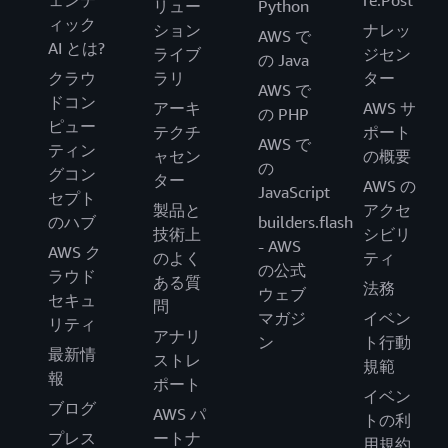
ェンテ
re:Post
リュー
Python
ィック
ション
ナレッ
AWS で
AI とは?
ライブ
ジセン
の Java
クラウ
ラリ
ター
AWS で
ドコン
アーキ
AWS サ
の PHP
ピュー
テクチ
ポート
AWS で
ティン
ャセン
の概要
の
グコン
ター
AWS の
JavaScript
セプト
製品と
アクセ
のハブ
builders.flash
技術上
シビリ
- AWS
AWS ク
のよく
ティ
の公式
ラウド
ある質
法務
ウェブ
セキュ
問
マガジ
イベン
リティ
アナリ
ン
ト行動
最新情
ストレ
規範
報
ポート
イベン
ブログ
AWS パ
トの利
プレス
ートナ
用規約