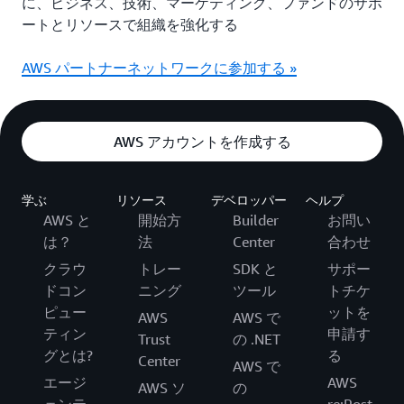
に、ビジネス、技術、マーケティング、ファンドのサポ
ートとリソースで組織を強化する
AWS パートナーネットワークに参加する »
AWS アカウントを作成する
学ぶ
リソース
デベロッパー
ヘルプ
AWS と
開始方
Builder
お問い
は？
法
Center
合わせ
クラウ
トレー
SDK と
サポー
ドコン
ニング
ツール
トチケ
ピュー
ットを
AWS
AWS で
ティン
申請す
Trust
の .NET
グとは?
る
Center
AWS で
エージ
AWS
AWS ソ
の