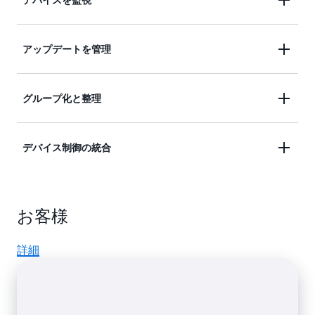
ーフェイスから制御できるようになります。
機器のメタデータをモニタリングし、サービスアラ
アップデートを管理
ートでポリシー変更を設定することで、デバイスの
設定や異常な動作について常に情報を得ることがで
一括更新、無線アップデート (ファームウェアやバ
グループ化と整理
きます。
グ修正など) のデプロイ速度の制御、自動更新の継
続的なジョブの定義が可能です。
モニタリングの詳細
数回のクリックで、特定のエリアのすべてのセンサ
デバイス制御の統合
ーなど、デバイスの論理的なグループを作成し、リ
リモート管理の詳細
モートアクションのためにフリートが整理され、タ
ZigBee、Z-Wave または Wi-Fi プロトコルを使用し
ーゲットにされます。
お客様
ているかにかかわらず、センサー、カメラ、アプラ
イアンスをシームレスに制御できます。独自仕様の
デバイスのグループ化の詳細
デバイスとサードパーティー製デバイスの間のギャ
詳細
ップを埋める IoT ハブまたはゲートウェイを構築し
ます。クラウド間コネクタを使用してクラウド接続
デバイスをアプリケーションに統合し、スマートソ