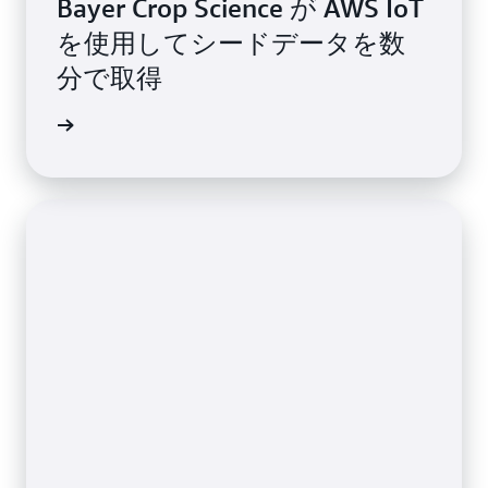
Bayer Crop Science が AWS IoT
を使用してシードデータを数
分で取得
きを読む