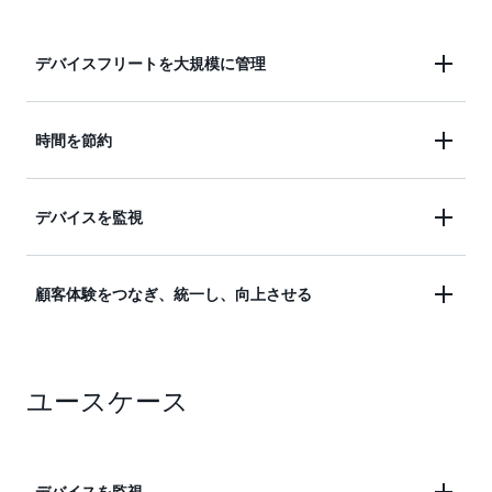
デバイスフリートを大規模に管理
迅速にデバイスを搭載し、柔軟な階層に整理して、
時間を節約
フリートのメンテナンスとワークフローの更新を合
理化します。フリートのヘルスステータスを管理
特定の属性に基づいてデバイス検索をフィルタリン
デバイスを監視
し、ファームウェアの更新や再起動などのリアルタ
グし、情報に基づいた意思決定を行うことで時間を
イムのアクションをリモートで実行します。
節約できます。
デバイスフリートの健全性を安全かつリモートでモ
顧客体験をつなぎ、統一し、向上させる
ニタリングし、傾向を分析し、トラブルシューティ
ングを行い、アップデートを大規模にプッシュしま
ZigBee、Z-Wave、Wi-Fi プロトコルをまたいだデバ
す。
ユースケース
イスをシームレスに統合する統合型 IoT ソリューシ
ョンを構築することで、ユーザーは、クラウドベー
スかローカル接続かを問わず、あらゆるメーカーの
あらゆるコネクテッド製品を 1 つの直感的なインタ
デバイスを監視