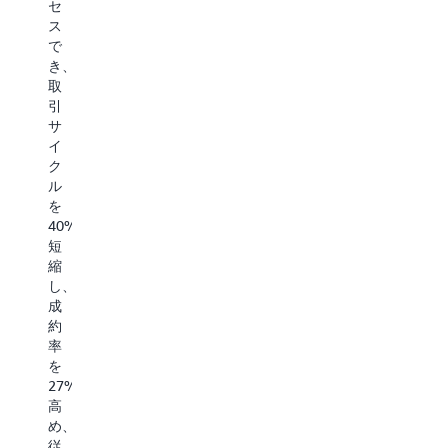
を
セ
ム
準
き
4
ス
を
備
ま
～
で
利
技
す。
5
き、
用
術
倍
取
す
ガ
に
引
る
イ
拡
サ
こ
ダ
大
イ
と
ン
し
ク
で、
ス
て
ル
お
成
い
を
客
長
ま
40%
様
計
す。
短
が
画
縮
積
に
し、
極
関
成
的
す
約
に
る
率
投
専
を
資
門
27%
し
知
高
て
識
め、
い
を
従