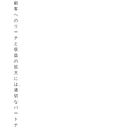
業
顧
な
単
大
は、
客
っ
一
で
共
へ
て
の
き
同
の
い
チ
ま
販
リ
ま
ャ
す。
売
ー
す。
ネ
ま
サ
チ
合
ル
た、
ポ
と
理
を
ク
ー
収
化
通
ラ
ト、
益
さ
じ
ウ
共
の
れ
て
ド
同
拡
た
19
マ
マ
大
購
を
ー
ー
に
入、
超
ケ
ケ
は、
非
え
ッ
テ
適
接
る
ト
ィ
切
触
国
プ
ン
な
で
で
レ
グ
パ
の
の
イ
リ
ー
調
グ
ス
ソ
ト
達、
ロ
プ
ー
ナ
柔
ー
ラ
ス、