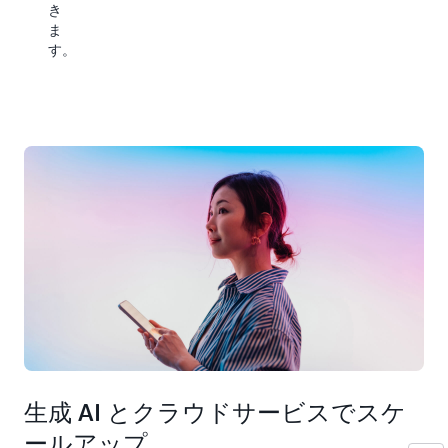
き
り
新
ま
ま
規
す。
す。
市
こ
場
れ
へ
は
の
2030
参
年
入
ま
を
で
加
に
速
1,630
さ
億
せ
USD
ま
規
す
模
に
達
す
る
生成 AI とクラウドサービスでスケ
と
予
ールアップ