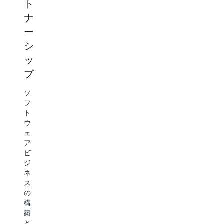
と
ト
入
際
ロ
取
者
的
ナ
グ
引
で
な
ラ
ー
規
あ
展
ム
模
シ
る
開
と
の
企
に
認
ッ
拡
業
は
定
大
プ
は、
複
を
は、
ス
数
活
持
ソ
ピ
の
用
続
フ
ー
市
す
的
ト
ド
場
る
な
ウ
と
に
こ
成
ェ
シ
お
と
長
ア
ン
け
で、
を
ビ
プ
る
AWS
促
ジ
ル
税
フ
進
ネ
さ
通
ィ
し
ス
を
貨
ー
ま
の
理
支
ル
す。
構
由
払
ド
ISV
築
に、
い
チ
Accelerate
と