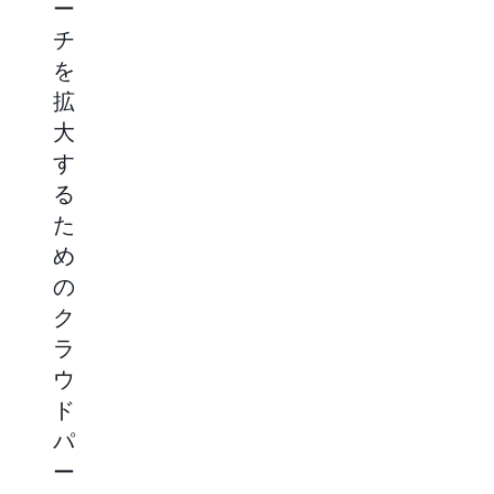
ー
益
品
ラ
チ
の
の
ウ
を
可
可
ド
拡
能
視
マ
大
性
性
ー
す
の
の
ケ
る
最
向
ッ
た
大
上
ト
め
化
プ
AWS
の
レ
ク
販
ラ
ク
イ
売
ウ
サ
ラ
ス
ド
イ
ウ
の
パ
ク
ー
ド
成
ル
ト
の
パ
長
ナ
短
ー
ー
縮
購
国
プ