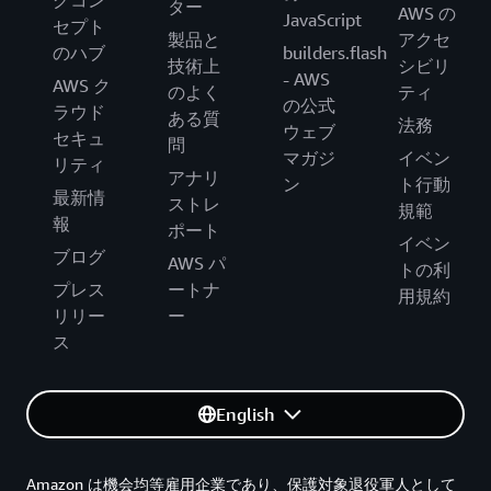
グコン
ター
AWS の
JavaScript
セプト
製品と
アクセ
のハブ
builders.flash
技術上
シビリ
- AWS
AWS ク
のよく
ティ
の公式
ラウド
ある質
法務
ウェブ
セキュ
問
マガジ
イベン
リティ
アナリ
ン
ト行動
最新情
ストレ
規範
報
ポート
イベン
ブログ
AWS パ
トの利
プレス
ートナ
用規約
リリー
ー
ス
English
Amazon は機会均等雇用企業であり、保護対象退役軍人として