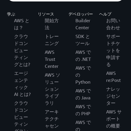
学ぶ
リソース
デベロッパー
ヘルプ
AWS と
開始方
Builder
お問い
は？
法
Center
合わせ
クラウ
トレー
SDK と
サポー
ドコン
ニング
ツール
トチケ
ピュー
ットを
AWS
AWS で
ティン
申請す
Trust
の .NET
グとは?
る
Center
AWS で
エージ
AWS
AWS ソ
の
ェンテ
re:Post
リュー
Python
ィック
ション
ナレッ
AWS で
AI とは?
ライブ
ジセン
の Java
クラウ
ラリ
ター
AWS で
ドコン
アーキ
AWS サ
の PHP
ピュー
テクチ
ポート
AWS で
ティン
ャセン
の概要
の