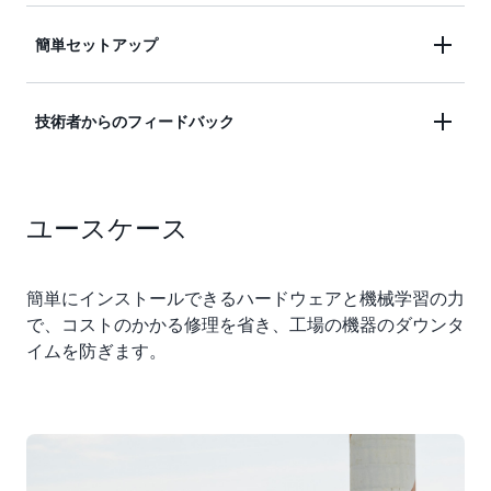
機械学習 (ML) で機械の問題が発生する前に検出
簡単セットアップ
し、対策を講じて、運用コストを削減できます。
Amazon Monitron エンドツーエンドシステムによ
技術者からのフィードバック
る簡単なインストールと安全な自動分析により、数
分で機器のモニタリングを開始します。
Amazon Monitron は、モバイルとウェブのアプリ
ケーションに入力された技術者のフィードバックか
ユースケース
ら学習し、システムの精度を継続的に向上します。
簡単にインストールできるハードウェアと機械学習の力
で、コストのかかる修理を省き、工場の機器のダウンタ
イムを防ぎます。