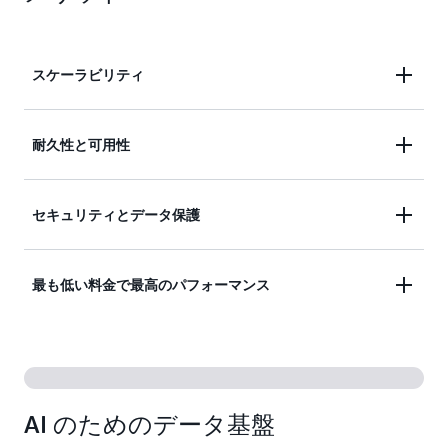
スケーラビリティ
S3 では、比類ないパフォーマンスで、エクサバイ
耐久性と可用性
ト規模におよぶほどのありとあらゆる量のデータを
保存できます。S3 は完全に伸縮自在で、データの
Amazon S3 は、クラウド内で最も耐久性に優れた
セキュリティとデータ保護
追加や削除に合わせて自動的に拡大縮小します。ス
ストレージと、業界トップレベルの可用性を提供し
トレージをプロビジョニングする必要はなく、料金
ます。S3 は、その独自のアーキテクチャに基づい
は使用分のみを支払います。
比類のないセキュリティ、データ保護、コンプライ
最も低い料金で最高のパフォーマンス
て、99.999999999% (イレブンナイン) のデータ耐
アンス、およびアクセスコントロール機能でデータ
久性と 99.99% の可用性をデフォルトで提供するよ
を保護します。S3 はセキュア、プライベート、か
うに設計されており、クラウド内で最も強力な SLA
S3 は、あらゆるワークロードと自動化されたデー
つデフォルトで暗号化されており、S3 リソースへ
で保証されています。
タライフサイクル管理に対して最も優れた料金パフ
のアクセスリクエストを監視するために多数の監査
ォーマンスのストレージクラスを複数提供している
機能もサポートしています。
AI のためのデータ基盤
ことから、アクセス頻繁の高いデータ、アクセス頻