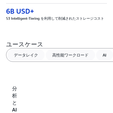
6B USD+
S3 Intelligent-Tiering を利用して削減されたストレージコスト
ユースケース
データレイク
高性能ワークロード
AI
分
高
生
AI
析
い
成
と
と
パ
AI
セ
AI
フ
お
マ