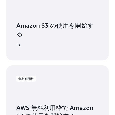
る
AI
場
ワ
合
ー
で
ク
も、
Amazon S3 の使用を開始す
ロ
S3
ー
る
は、
ド
迅
を
速
開始する
効
か
率
つ
的
効
に
率
ス
的
ケ
に
ー
構
無料利用枠
ル
築、
で
カ
き
ス
ま
タ
す。
マ
AWS 無料利用枠で Amazon
イ
ズ、
Amazon