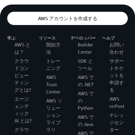
AWS アカウントを作成する
学ぶ
リソース
デベロッパー
ヘルプ
AWS と
開始方
Builder
お問い
は？
法
Center
合わせ
クラウ
トレー
SDK と
サポー
ドコン
ニング
ツール
トチケ
ピュー
ットを
AWS
AWS で
ティン
申請す
Trust
の .NET
グとは?
る
Center
AWS で
エージ
AWS
AWS ソ
の
ェンテ
re:Post
リュー
Python
ィック
ション
ナレッ
AWS で
AI とは?
ライブ
ジセン
の Java
クラウ
ラリ
ター
AWS で