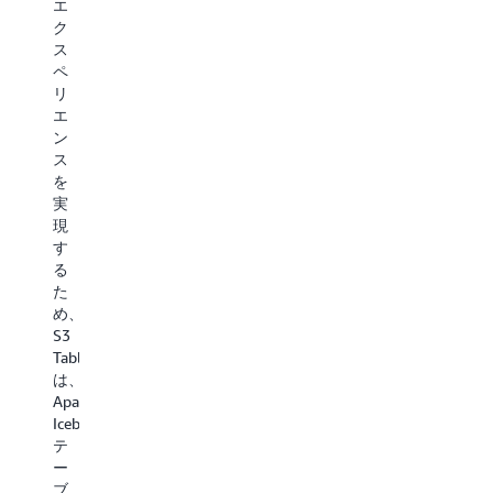
ッ
る
エ
管
ト
コ
ク
理
に
ス
ス
す
対
ト
ペ
る
す
を
リ
こ
る
最
エ
と
よ
大
ン
な
り
90%
ス
く、
迅
削
を
デ
速
減
実
ー
な
す
現
タ
ア
る
す
か
ク
こ
る
ら
セ
と
た
イ
ス
で、
め、
ン
を
大
S3
テ
提
規
Tables
リ
供
模
は、
ジ
し、
な
Apache
ェ
コ
ベ
Iceberg
ン
ン
ク
テ
ス
ピ
ト
ー
へ
ュ
ル
ブ