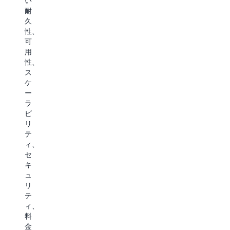
い
ケ
ュ
と
こ
耐
ー
ー
比
と
久
シ
シ
較
で、
性、
ョ
ョ
し
AI
可
ン
ン
て
ア
用
を
を
最
プ
性、
構
使
大
リ
ス
築
用
10
ケ
ケ
で
し
倍
ー
ー
き
て
高
シ
ラ
ま
目
速
ョ
ビ
す。
標
な
ン
リ
非
復
デ
が
テ
構
旧
ー
デ
ィ、
造
時
タ
ー
セ
化
間
ア
タ
キ
デ
(
ク
の
ュ
ー
目
セ
意
リ
タ、
標
ス
味
テ
構
復
を
と
ィ、
造
旧
実
コ
料
化
時
現
ン
金