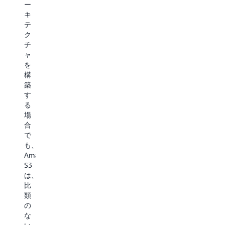
る
護
1
ツ
ー
Amazon
お
桁
間
キ
S3
よ
ミ
の
テ
上
び
リ
関
ク
で、
さ
秒
係
チ
生
ま
の
を
ャ
成
ざ
レ
ベ
を
AI
ま
イ
ク
構
お
な
テ
ト
築
よ
A
ン
ル
す
び
パ
シ
埋
る
エ
ー
ー
め
場
ー
ト
と、
込
合
ジ
ナ
S3
み
で
ェ
ー
Standard
を
も、
ン
ネ
ス
使
Amazon
テ
ッ
ト
用
S3
ィ
ト
レ
し
は、
ッ
ワ
ー
て
比
ク
ー
ジ
表
類
ア
ク
ク
現
の
プ
ソ
ラ
す
な
リ
リ
ス
る