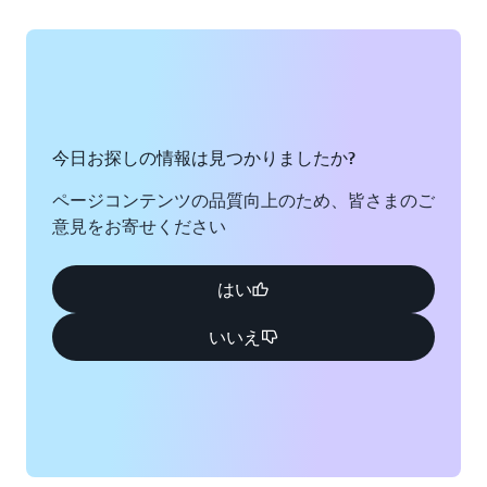
し
ま
す。
Grendene
の
今日お探しの情報は見つかりましたか?
導
入
ページコンテンツの品質向上のため、皆さまのご
事
意見をお寄せください
例
を
読
はい
む
いいえ