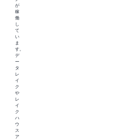
タ
堅
基
ッ
が
の
牢
盤
ク
稼
耐
な
と
検
働
久
レ
す
索
し
性
プ
る
は、
て
と
リ
S3
ド
い
ス
ケ
Express
キ
ま
ケ
ー
One
ュ
す。
ー
シ
Zone
メ
デ
ラ
ョ
ス
ン
ー
ビ
ン
ト
ト、
タ
リ
機
レ
画
レ
テ
能
ー
像、
イ
ィ
A
ジ
動
ク
に
Ba
ク
画
や
優
に
ラ
な
レ
れ
よ
ス
ど
イ
た
る
は、
の
ク
基
デ
一
コ
ハ
盤
ー
貫
ン
ウ
で
タ
し
テ
ス
あ
保
た
ン
ア