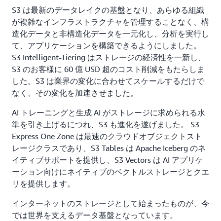
度の低いデータ、またはほとんどアクセスされない
S3 は最新のデータレイクの基盤となり、あらゆる組織
データを、コスト効率性に優れた方法で大量に保存
が複雑なインフラストラクチャを管理することなく、構
することができます。S3 は、耐障害性、柔軟性、
造化データと非構造化データを一元化し、分析を実行し
レイテンシー、およびスループットを提供して、ス
て、アプリケーションを構築できるようにしました。
トレージがパフォーマンスの妨げになることが一切
S3 Intelligent-Tiering はストレージの経済性を一新し、
ないようにします。
S3 のお客様に 60 億 USD 超のコスト削減をもたらしま
した。S3 は業界の変化に合わせてスケールするだけで
なく、その変化を加速させました。
AI トレーニングと生成 AI がストレージに求められる水
準を引き上げるにつれ、S3 も進化を遂げました。 S3
Express One Zone は最速のクラウドオブジェクトスト
レージクラスであり、S3 Tables は Apache Iceberg のネ
イティブサポートを提供し、S3 Vectors は AI アプリケ
ーション向けにネイティブのベクトルストレージとクエ
リを提供します。
インターネットのストレージとして始まったものが、今
では世界を支えるデータ基盤となっています。