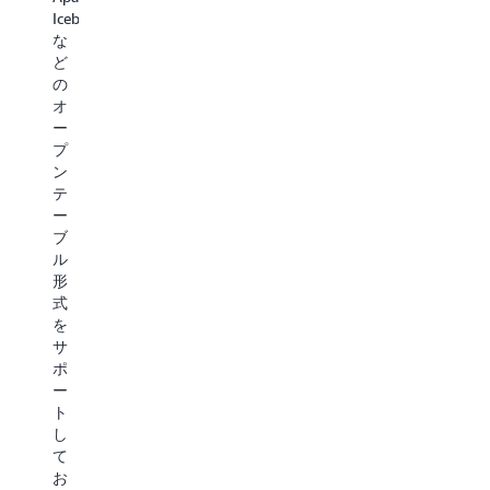
ト
ス
分
す。
Iceberg
レ
ト
析、
こ
な
ー
レ
メ
れ
ど
ニ
ー
デ
に
の
ン
ジ
ィ
よ
オ
グ、
ク
ア
り、
ー
フ
ラ
処
完
プ
ァ
ス
理、
全
ン
イ
を
イ
な
テ
ン
使
ン
サ
ー
チ
用
タ
ー
ブ
ュ
し
ラ
バ
ル
ー
て
ク
ー
形
ニ
デ
テ
レ
式
ン
ー
ィ
ス
を
グ、
タ
ブ
ア
サ
カ
を
な
ー
ポ
ス
ア
ア
キ
ー
タ
ー
プ
テ
ト
マ
カ
リ
ク
し
イ
イ
ケ
チ
て
ズ、
ブ
ー
ャ
お