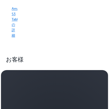
用
ロ
す
ー
Amazon
る
ド
S3
こ
を
Tables
と
サ
の
で、
ポ
耐
詳
ー
久
細
ト
性
し
と
ま
信
す。
頼
ド
お客様
性
メ
に
イ
優
ン
れ
固
た
有
基
の
盤
ア
上
シ
で、
ス
デ
タ
ベ