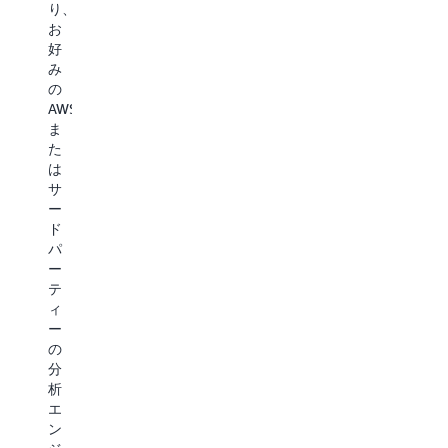
ま
し
シ
で
り、
た
コ
ョ
ソ
お
は
ス
ン
ー
好
RAG
ト
な
ス
み
を
を
ど、
デ
の
通
削
高
ー
AWS
じ
減
ス
タ
ま
た
し
ル
と
た
コ
運
ー
と
は
ン
用
プ
も
サ
テ
上
ッ
に
ー
キ
の
ト
ベ
ド
ス
複
の
ク
パ
ト
雑
ワ
ト
ー
を
さ
ー
ル
テ
踏
を
ク
を
ィ
ま
解
ロ
保
ー
え
消
ー
存
の
た
し
ド
お
分
理
て
に
よ
析
解
新
最
び
エ
の
た
適
ク
ン
改
な
で
エ