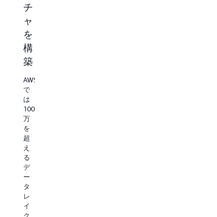
チ
シ
シ
ジ
ャ
ョ
ョ
と
を
ン
ン
ク
構
を
を
エ
築
高
ス
リ
速
ケ
コ
AWS
化
ー
ス
で
は
ル
ト
Amazon
100
お
を
S3
万
の
よ
最
を
ス
超
び
適
ケ
え
差
化
ー
る
ル
デ
別
と
セ
ー
化
耐
マ
タ
久
ン
レ
デ
S3
性
テ
イ
ー
の
を
ィ
ク