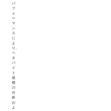
デ
点
し、
テ
パ
ー
(
パ
キ
フ
タ、
コ
フ
ス
ォ
ス
ン
ォ
ト
ー
ト
プ
ー
を
マ
リ
ラ
マ
理
ン
ー
イ
ン
解
ス
ミ
ア
ス
で
に
ン
ン
が
き
よ
グ
ス
重
る
り、
デ
の
要
よ
ペ
ー
要
な
う
タ
タ、
件
要
に
バ
ベ
を
素
し
イ
ク
満
と
ま
ト
ト
た
な
す。 Amazon
規
ル
し
る
S3
模
デ
ま
ワ
Vectors
の
ー
し
ー
は
分
タ
ょ
ク
S3
析
な
う
ロ
で
お
ど、
コ
ー
ネ
よ
多
ス