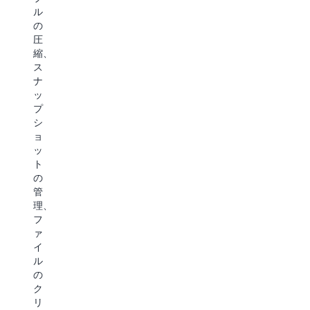
の
ー
デ
ル
道
テ
ー
の
の
ィ
タ
圧
り
ン
セ
縮、
を
グ
ッ
ス
加
効
ト
ナ
速
率
の
ッ
し
を
作
プ
ま
高
成
シ
す。
め、
と
ョ
API
利
ッ
S3
リ
用
ト
は
ク
を
の
デ
エ
コ
管
ー
ス
ス
理、
タ
ト
ト
フ
パ
の
効
ァ
イ
コ
率
イ
プ
ス
よ
ル
ラ
ト
く
の
イ
を
実
ク
ン
削
現
リ
を