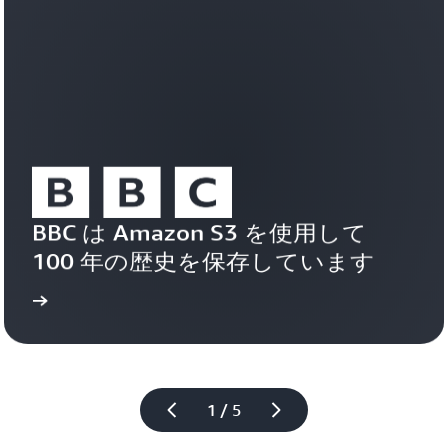
ン
ロ
ト、
ッ
イ
パ
ン
ー
テ
は
リ
迅
ジ
速
ェ
に
ン
使
ト
用
エ
を
ー
BBC は Amazon S3 を使用して 
開
ジ
始
100 年の歴史を保存しています
ェ
し、
ン
運
読む
ト、
用
パ
導入事例を
上
ー
の
ソ
複
ナ
雑
ラ
1 / 5
さ
イ
を
ズ