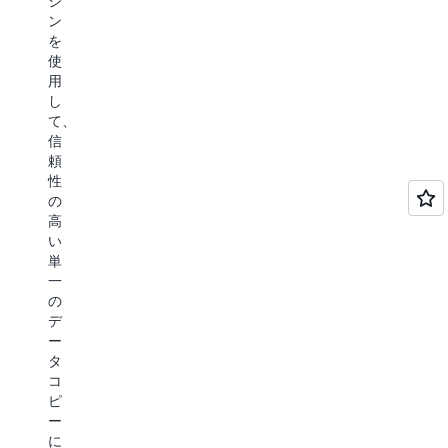
ジ
善
イ
す。
リ
ン
を
ン
最
で
を
実
サ
速
き
使
現
イ
の
ま
用
で
ト
ク
す。
し
き
を
ラ
S3
て、
ま
取
ウ
Vectors
信
す。
得
ド
は、
頼
AWS
で
オ
ク
性
の
き
ブ
エ
の
分
ま
ジ
リ
高
析
す
ェ
パ
い
お
ク
フ
単
よ
ト
ォ
一
A
び
ス
ー
の
S3
AI/ML
ト
マ
デ
Gl
サ
レ
ン
ー
ス
ー
ー
ス
タ
ト
ビ
ジ
を
コ
ス
レ
で
1
ピ
と
ー
あ
秒
ー
の
る
未
ジ
に