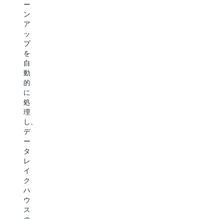
減
し
ー
簡
す
ま
ン
素
る
す。
ア
化
こ
こ
ッ
し、
と
れ
プ
デ
で、
に
を
フ
極
よ
自
ォ
め
り、
動
ル
て
AI
的
ト
要
エ
に
で
求
ー
処
セ
の
ジ
理
キ
厳
ェ
し、
ュ
し
ン
デ
リ
い
ト
ー
テ
ワ
の
タ
ィ
ー
メ
レ
を
ク
モ
イ
確
ロ
リ
ク
保
ー
と
ハ
す
ド
コ
ウ
る
の
ン
ス
こ
総
テ