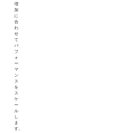
ッ
増
い
ク
加
ス
検
に
ケ
索
合
ー
の
わ
ラ
結
せ
ビ
果
て
リ
の
パ
テ
取
フ
ィ
得
ォ
を
が
ー
提
可
マ
供
能
ン
し
に
ス
て、
な
を
進
り
ス
化
ま
ケ
す
す。
ー
る
S3
ル
AI
Vectors
し
ワ
を
ま
ー
使
す。
ク