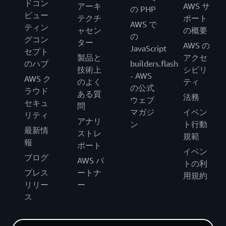
ドコン
アーキ
AWS サ
の PHP
ピュー
テクチ
ポート
AWS で
ティン
ャセン
の概要
の
グコン
ター
AWS の
JavaScript
セプト
製品と
アクセ
のハブ
builders.flash
技術上
シビリ
- AWS
AWS ク
のよく
ティ
の公式
ラウド
ある質
法務
ウェブ
セキュ
問
マガジ
イベン
リティ
アナリ
ン
ト行動
最新情
ストレ
規範
報
ポート
イベン
ブログ
AWS パ
トの利
プレス
ートナ
用規約
リリー
ー
ス