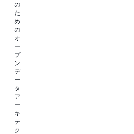
の
ォ
よ
ン
た
ー
び
テ
め
マ
エ
ィ
の
ン
ー
ッ
オ
ス
ジ
ク
ー
を
ェ
検
プ
必
ン
索
ン
要
テ
の
デ
と
ィ
ベ
ー
す
ッ
ク
タ
る
ク
ト
ア
ア
ア
ル
ー
プ
プ
ス
キ
リ
リ
ト
テ
ケ
ケ
レ
ク
ー
ー
ー