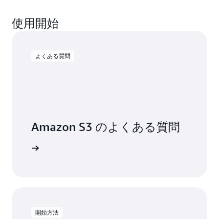
軽
さ
減
れ
使用開始
し
た
て、
生
ベ
成
ク
AI
よくある質問
ト
エ
ル
ク
ド
ス
リ
ペ
ブ
リ
ン
エ
の
Amazon S3 のよくある質問
ン
セ
ス
マ
の
詳細
ン
い
テ
ず
ィ
れ
ッ
を
ク
開
検
発
索
す
開始方法
と