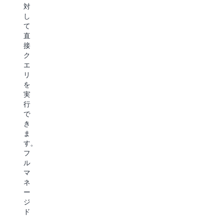
直
S3
満
ク
対
接
Express
に
し
ラ
統
One
維
て
ス
合
Zone
持
直
の
に
は、
し
接
詳
よ
極
な
ク
細
り、
め
が
エ
S3
て
ら、
リ
は、
頻
ベ
を
複
繁
ク
実
雑
に
ト
行
な
ア
ル
で
イ
ク
の
き
ン
セ
保
ま
フ
ス
存
す。
ラ
さ
と
フ
ス
れ
ク
ル
ト
る
エ
マ
ラ
デ
リ
ネ
ク
ー
に
ー
チ
タ
か
ジ
ャ
セ
か
ド
を