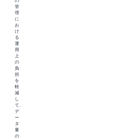
の
と
保
キ
管
で
有
ス
理
重
コ
ト
に
要
ス
の
お
な
ト
改
け
情
を
善、
る
報
削
お
運
を
減
よ
用
保
し
び
上
護
ま
S3
の
す
す。
デ
負
る
ー
担
と
タ
を
Amazon
と
に
軽
も
S3
対
減
に、
Express
す
し
コ
One
る
て、
ス
Zone
セ
デ
ト
の
マ
ー
効
ン
詳
タ
率
テ
量
細
の
ィ
の
高