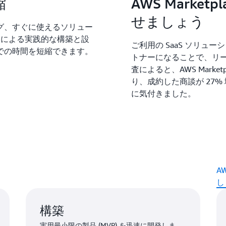
縮
AWS Marke
せましょう
グ、すぐに使えるソリュー
ーによる実践的な構築と設
ご利用の SaaS ソリューショ
での時間を短縮できます。
トナーになることで、リ
査によると、AWS Marke
り、成約した商談が 27%
に気付きました。
A
し
構築
実用最小限の製品 (MVP) を迅速に開発しま