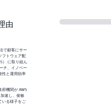
る理由
方法で顧客にサー
ソフトウェア配
SaaS） に取り組ん
リーチ、イノベー
敏性と運用効率
府機関が AWS
を加速し、俊敏
ている様子をご