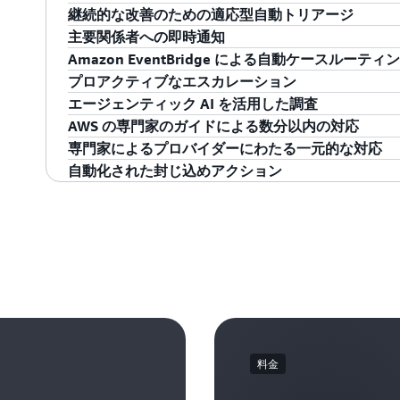
継続的な改善のための適応型自動トリアージ
Security Incident Response は、
Amazon GuardDuty
と
主要関係者への即時通知
Cloud One、Fortinet Lacework FortiCNAPP などの
Security Incident Response は環境に
Amazon EventBridge による自動ケースルーティ
ィ検出結果を
AWS Security Hub
を通じて監視および
過とともにパフォーマンスを向上させます。このサ
パーソナライズされたインシデント対応チームを結
プロアクティブなエスカレーション
や AWS Identity and Access Managemen
ターンに基づいて自動トリアージルールを絞り込む
時間を短縮できます。このチームには、サービスを
Amazon EventBridge との統合
により、
ServiceNow
エージェンティック AI を活用した調査
て、予想される動作に基づいて検出結果をフィルタ
単に区別できます。環境が拡大するにつれて、Security I
E メール通知が届きます。このチームメンバーに
ーティープラットフォームへのイベントのルーティ
Security Incident Response は、AI 
AWS の専門家のガイドによる数分以内の対応
緊急の対応が必要なものをエスカレートします。
さらに正確かつ効果的に明らかにします。
維持するために必要な権限を付与します。
Security Incident Response が事前にケースを
ィ上の検出結果、ログ、異常パターンを調べ、エス
Security Incident Response AI エー
専門家によるプロバイダーにわたる一元的な対応
ってシステムが起動して利害関係者に通知できるた
す。 セキュリティイベントが確認されたり、追加
延を最小限に抑えることで調査時間を短縮し、より
専門知識が必要な場合、AWS CIRT は
数分以内にお
自動化された封じ込めアクション
時に迅速に対応できます。
はケースを作成し、インシデント対応チームの一員
スを作成したり、サービスが事前にケースを作成し
は、お客様のセキュリティ運用センター (SOC) 
CrowdStrike Falcon、Trend Micro Cloud One、Fo
このサービスは、
積極的なエンゲージメント
を通じ
指標、リソース名、時間枠について質問し、特定の
ず、セキュリティイベントが発生しそうな場合に調
ティーツールから得られたセキュリティ検出結果がケー
Security Incident Response には、ユー
し、アラートの精度を向上させ、本物のセキュリテ
AWS CloudTrail、AWS IAM、Amazon EC2、AWS 
ス
できます。AWS CIRT は、確認済みのセキュ
らのプロバイダーと直接連携し、それぞれの専門知
ている封じ込めアクション
を実行するために必要な
す。
スにわたって自動的に証拠を収集し、相互に関連付
修復手順をお客様のチームに示します。必要に応じて、お
ます。この統一されたアプローチにより、AWS CI
より、セキュリティイベントをより迅速に軽減し、
な要約として示します。これらはすべて、調査を完了
の実行を許可できます。
対応のあらゆる段階で明確で実用的なインサイトを
とができます。
門家による継続的な監視のもと行います。
を活用できるようになります。
料金