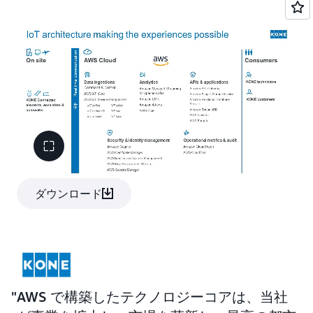
KONE の顧客は、IoT テクノロジー搭載のハードウェア
と KONE 24/7 Connected Services を使用してレガシー
機器をアップグレードできます。これらのアドオンを実
装すると、顧客は機器の IoT センサーをリモートで起動
し、クラウドに安全に接続できます。これは一般に「プ
ロビジョニング」と呼ばれるプロセスです。 AWS IoT
Core への移行以来、KONE のプロビジョニング成功率
はほぼ 100% になっています。KONE は、AWS IoT Core
の堅牢で安全かつ信頼性の高い接続を利用することで、
障害の解決に必要な時間と労力を大幅に削減しました。
ダウンロード
「当社は、エレベーターの監視を 24 時間 365 日続ける
ことをお客様に約束しています」と Agrawal 氏は述べ
ています。
KONE の顧客は、KONE 24/7 Connected Services を通じ
て、エレベーターの運用状況を詳しく把握できます。
KONE のコネクテッドシステムは、AWS IoT Core を介
AWS で構築したテクノロジーコアは、当社
して他の AWS サービスに情報を送信し、接続されてい