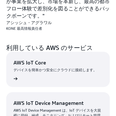
が事業を拡大し、市場を革新し、最高の都市
るすべての製品を効率的に監視および管理します。ソフ
フロー体験で差別化を図ることができるバッ
トウェアの更新と機器の再起動は
AWS IoT Device
クボーンです。
Management を通じて調整されます。これにより、組織
は大規模な IoT デバイスの登録
アシッシュ・アグラワル
、整理、監視、リモート
管理が可能になります。AWS IoT サービスを活用して、
KONE 最高情報責任者
KONE は 70% を超える障害をプロアクティブに特定
し、顧客から報告されるエレベーターやエスカレーター
利用している AWS のサービス
の問題を 40% 超削減しました。その結果、コスト削
減、持続可能性指標の改善、自社および顧客の業務の効
率化が実現されました。さらに、堅牢性の価値に対する
AWS IoT Core
取り組みの成果として、エレベーターのドアが故障して
デバイスを簡単かつ安全にクラウドに接続します。
乗客が中に閉じ込められる件数が 40% 削減されまし
た。
詳細
以前のアーキテクチャでは対応デバイスが 10 万台でし
たが、現在は 50 万台に増えたことで、コストが大幅に
削減されました。「以前のままだったら、コストは 3
AWS IoT Device Management
倍に膨れ上がり、現在の規模に到達する前にクラッシュ
AWS IoT Device Management は、IoT デバイスを大規
していたでしょう」と Agrawal 氏は述べています。
模に登録、編成、モニタリング、およびリモート管理