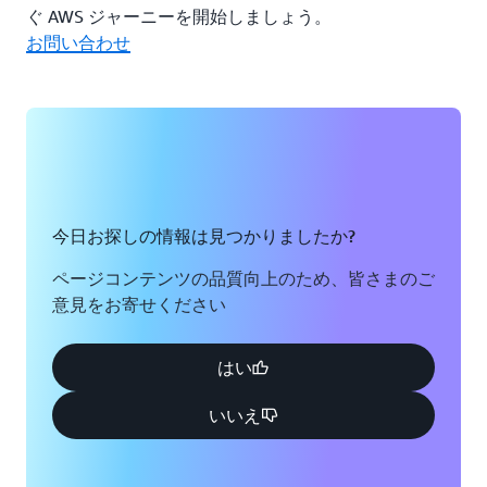
ぐ AWS ジャーニーを開始しましょう。
2021年にAWSパートナーになったKONEは、AWS
IoTサ
お問い合わせ
ービスを使用して、堅牢で信頼性が高くスケーラブルな
IoTおよび分析プラットフォームを構築しました。メン
テナンスワークフローのコストを削減し、フリート運用
をシームレスに拡張する一方で、付加価値サービスを通
じて顧客関係を強化する新たな機会を開拓しています。
KONE は、イノベーションの次の段階として、人工知能
とデジタルツインサービスの利用を拡大し、都市の建物
今日お探しの情報は見つかりましたか?
の価値を引き出してその価値を向上させる取り組みに力
を注いでいます。たとえば、KONE は
AWS IoT
ページコンテンツの品質向上のため、皆さまのご
TwinMaker を使用して、ヘルシンキ中央駅向けにほぼリ
意見をお寄せください
アルタイムのピープルフローデジタルツインの概念実証
を行いました。これは、企業が現実世界のシステムのデ
はい
ジタルツインを作成することで業務を最適化するのに役
立ちます
。
いいえ
「AWS で構築した当社のコアテクノロジーは、市場で
事業の拡大と革新を進め、最高のアーバンフロー体験で