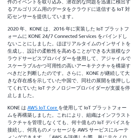
件のイベントを取り込み、潜在的な問題を迅速に検出す
るアルゴリズム用のデータをクラウドに送信する IoT 対
応センサーを提供しています。
2020 年、KONE は、2016 年に実装した IoT プラットフ
ォームに KONE 24/7 Connected Services をバインドし
ないことにしました。ほぼリアルタイムのインサイトを
生成し、設計の柔軟性を高めることができる大規模なク
ラウドサービスプロバイダーを使用して、アジャイルで
スケーラブルかつ可用性の高いアーキテクチャを構築す
べきだと判断したのです。さらに、KONE が継続して大
きな存在感を示していた中国で、同社の展開を後押しし
てくれていた IoT テクノロジープロバイダーが支援を停
止しました。
KONE は
AWS IoT Core
を使用して IoT プラットフォー
ムを再構築しました。これにより、組織はインフラスト
ラクチャを管理しなくても、何十億もの IoT デバイスを
接続し、何兆ものメッセージを AWS サービスにルーテ
ィングできます。「AWS を評価した際、単にテクノロ