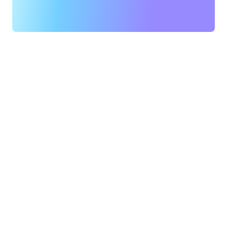
差別化を図るための基盤となっています」と Agrawal
氏は述べています。「製品をお届けするだけではありま
せん。効率性、生産性、透明性が重要です。当社は総体
的な概念、そしてカスタマーエクスペリエンスとユーザ
ーエクスペリエンスの向上について話をしています。日
常生活をよりシンプルにしたいと考えているのです」。