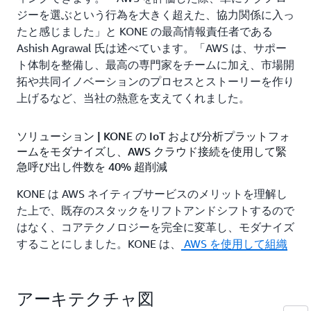
ジーを選ぶという行為を大きく超えた、協力関係に入っ
たと感じました」と KONE の最高情報責任者である
Ashish Agrawal 氏は述べています。「AWS は、サポー
ト体制を整備し、最高の専門家をチームに加え、市場開
拓や共同イノベーションのプロセスとストーリーを作り
上げるなど、当社の熱意を支えてくれました。
ソリューション | KONE の IoT および分析プラットフォ
ームをモダナイズし、AWS クラウド接続を使用して緊
急呼び出し件数を 40% 超削減
KONE は AWS ネイティブサービスのメリットを理解し
た上で、既存のスタックをリフトアンドシフトするので
はなく、コアテクノロジーを完全に変革し、モダナイズ
することにしました。KONE は、
AWS を使用して組織
が望むビジネス成果を達成できるよう支援する専門家か
らなるグローバルチームである AWS プロフェッショナ
ルサービスとともに
、安全で安定したアーキテクチャを
アーキテクチャ図
構築しました。