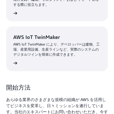
「品質、セキュリティ、アーキテクチャはすべて改善さ
する際に役立ちます。
れました。財務面では、AWS でさらに多くのことがで
詳細
きます。最大のメリットは、AWS によりコストの透明
性が実現できたことです」。
IoT の基盤に加えて、KONE は AWS 上に強力なデータと
AWS IoT TwinMaker
分析の基盤を構築しています。エッジデバイスから収集
されたデータは、
AWS IoT TwinMaker により、デベロッパーは建物、工
オブジェクトストレージサービスであ
場、産業用設備、生産ラインなど、実際のシステムの
る Amazon Simple
Storage Service (Amazon S3) に保存
デジタルツインを簡単に作成できます。
されます。Amazon S3 に保存されたデータは追加の分
析サービスで基盤として活用され、KONE はそのデータ
詳細
をカスタマイズして、ビジネスインサイトを引き出すこ
とができます。KONE は、約 70 の AWS サービスを使用
して DevOps モデルに軸足を移しました。このモデルで
開始方法
は、社内チームが独自のリソースを管理およびプロビジ
ョニングします。
あらゆる業界のさまざまな規模の組織が AWS を活用し
てビジネスを変革し、日々ミッションを遂行していま
成果 | AWS に構築された新しいテクノロジーとデジタ
す。当社のエキスパートにお問い合わせいただき、今す
ルフレームワークによるイノベーションの推進