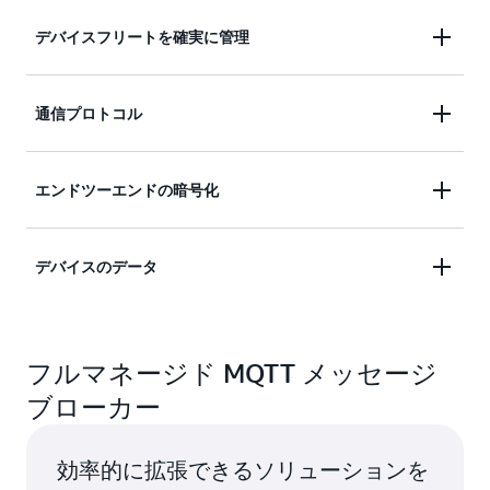
デバイスフリートを確実に管理
サーバーをプロビジョニングまたは管理することな
通信プロトコル
く、デバイスフリートを簡単かつ確実に接続、管
理、およびスケーリングします。
MQTT、HTTPS、MQTT over WSS、LoRaWAN な
エンドツーエンドの暗号化
ど、お好みの通信プロトコールをお選びいただけま
す。
相互認証とエンドツーエンド暗号化を使用して、デ
デバイスのデータ
バイスの接続とデータを保護します。
定義したビジネスルールに基づいて デバイスデー
タを迅速にフィルタリング、変換、活用できます。
フルマネージド MQTT メッセージ
ブローカー
効率的に拡張できるソリューションを