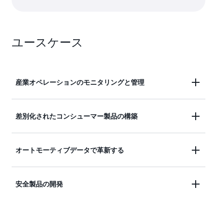
ユースケース
産業オペレーションのモニタリングと管理
予測品質、メンテナンス、およびリモートオペレー
差別化されたコンシューマー製品の構築
ションのモニタリングのために産業用 IoT アプリケ
ーションを構築します。
ホームオートメーション、ホームセキュリティとモ
オートモーティブデータで革新する
ニタリング、およびホームネットワークのためのコ
ネクテッドアプリケーションを作成します。
コネクテッド、オートモーティブ、共有、および電
安全製品の開発
気自動車 (EV) アプリケーション向けのソリューシ
ョンを開発します。