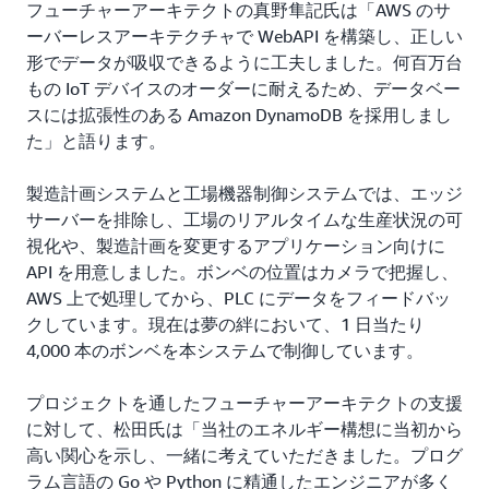
フューチャーアーキテクトの真野隼記氏は「AWS のサ
ーバーレスアーキテクチャで WebAPI を構築し、正しい
形でデータが吸収できるように工夫しました。何百万台
もの IoT デバイスのオーダーに耐えるため、データベー
スには拡張性のある Amazon DynamoDB を採用しまし
た」と語ります。
製造計画システムと工場機器制御システムでは、エッジ
サーバーを排除し、工場のリアルタイムな生産状況の可
視化や、製造計画を変更するアプリケーション向けに
API を用意しました。ボンベの位置はカメラで把握し、
AWS 上で処理してから、PLC にデータをフィードバッ
クしています。現在は夢の絆において、1 日当たり
4,000 本のボンベを本システムで制御しています。
プロジェクトを通したフューチャーアーキテクトの支援
に対して、松田氏は「当社のエネルギー構想に当初から
高い関心を示し、一緒に考えていただきました。プログ
ラム言語の Go や Python に精通したエンジニアが多く