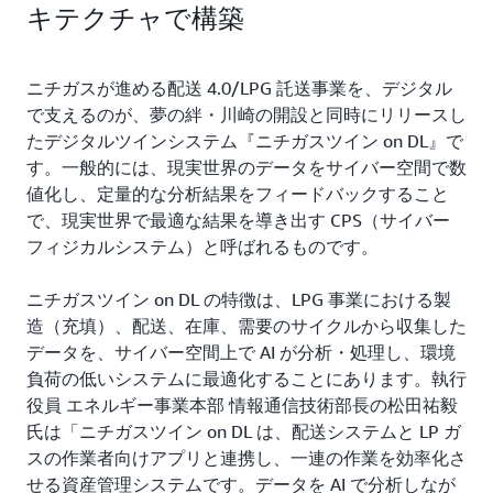
キテクチャで構築
ニチガスが進める配送 4.0/LPG 託送事業を、デジタル
で支えるのが、夢の絆・川崎の開設と同時にリリースし
たデジタルツインシステム『ニチガスツイン on DL』で
す。一般的には、現実世界のデータをサイバー空間で数
値化し、定量的な分析結果をフィードバックすること
で、現実世界で最適な結果を導き出す CPS（サイバー
フィジカルシステム）と呼ばれるものです。
ニチガスツイン on DL の特徴は、LPG 事業における製
造（充填）、配送、在庫、需要のサイクルから収集した
データを、サイバー空間上で AI が分析・処理し、環境
負荷の低いシステムに最適化することにあります。執行
役員 エネルギー事業本部 情報通信技術部長の松田祐毅
氏は「ニチガスツイン on DL は、配送システムと LP ガ
スの作業者向けアプリと連携し、一連の作業を効率化さ
せる資産管理システムです。データを AI で分析しなが