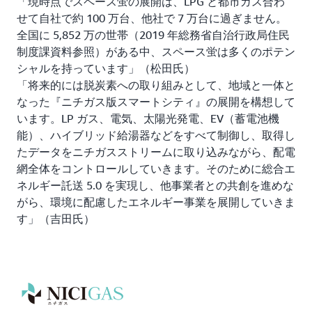
「現時点でスペース蛍の展開は、LPG と都市ガス合わ
せて自社で約 100 万台、他社で 7 万台に過ぎません。
全国に 5,852 万の世帯（2019 年総務省自治行政局住民
制度課資料参照）がある中、スペース蛍は多くのポテン
シャルを持っています」（松田氏）
「将来的には脱炭素への取り組みとして、地域と一体と
なった『ニチガス版スマートシティ』の展開を構想して
います。LP ガス、電気、太陽光発電、EV（蓄電池機
能）、ハイブリッド給湯器などをすべて制御し、取得し
たデータをニチガスストリームに取り込みながら、配電
網全体をコントロールしていきます。そのために総合エ
ネルギー託送 5.0 を実現し、他事業者との共創を進めな
がら、環境に配慮したエネルギー事業を展開していきま
す」（吉田氏）