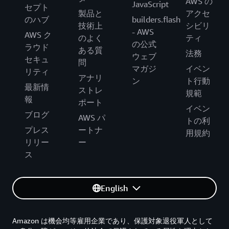
AWS の
JavaScript
セプト
製品と
アクセ
のハブ
builders.flash
技術上
シビリ
- AWS
AWS ク
のよく
ティ
の公式
ラウド
ある質
法務
ウェブ
セキュ
問
マガジ
イベン
リティ
アナリ
ン
ト行動
最新情
ストレ
規範
報
ポート
イベン
ブログ
AWS パ
トの利
プレス
ートナ
用規約
リリー
ー
ス
English
Amazon は機会均等雇用企業であり、保護対象退役軍人として