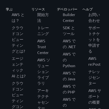
学ぶ
リソース
デベロッパー
ヘルプ
AWS と
開始方
Builder
お問い
は？
法
Center
合わせ
クラウ
トレー
SDK と
サポー
ドコン
ニング
ツール
トチケ
ピュー
ットを
AWS
AWS で
ティン
申請す
Trust
の .NET
グとは?
る
Center
AWS で
エージ
AWS
AWS ソ
の
ェンテ
re:Post
リュー
Python
ィック
ション
ナレッ
AWS で
AI とは?
ライブ
ジセン
の Java
クラウ
ラリ
ター
AWS で
ドコン
アーキ
AWS サ
の PHP
ピュー
テクチ
ポート
AWS で
ティン
ャセン
の概要
の
グコン
ター