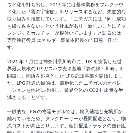
ウド化を打ち出し、2013 年には基幹業務をフルクラウ
ド化した『雲の宇宙船』をリリースするなど、先進的な
取り組みを推進しています。「ニチガスには『同じ成功
を繰り返さない』という社風があり、新しいことにチャ
レンジするカルチャーが根付いています」と語るのは、
専務執行役員 エネルギー事業本部長の吉田恵一氏で
す。
2021 年 3 月には神奈川県川崎市に、DX を実装した世
界最大規模の LP ガスハブ充填基地『夢の絆・川崎』を
開設し、同所を起点とした LPG 託送事業を開始しまし
た。LPG 託送の目的は、最適化したニチガスのオペレ
ーションを他社に提供し、業界全体の CO2 排出量を半
減させることです。
一般的な LPG の物流モデルでは、輸入基地と充填所が
離れているため、タンクローリーが昼間配送となり、物
流コストが高止まりします。個別配送トラックの走行距
離も長く、効率化の妨げとなっています。一方、ニチガ