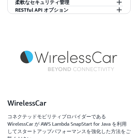
柔軟なセキュリティ管理
スすることができます。API に対する呼び出し
で、エンドユーザーはレイテンシーを最小限に
料金モデルが適用されます。API リクエストの料
API Gateway ダッシュボードから、パフォーマン
RESTful API オプション
と、送出されるデータに対してのみ料金が発生
抑えつつ API リクエストおよびレスポンスを実
金は、最上位階層のリクエスト 100 万件あたり
スメトリクスと API コール、データレイテンシ
AWS Identity and Access Management (IAM) と
します。最低料金や前払いの義務はありませ
行できます。トラフィックを抑制して API コー
0.90 USD という低価格で、AWS アカウント全体
ー、エラー率に関する情報をモニタリングでき
Amazon Cognito を使用して API へのアクセスを
HTTP API または REST API を使用して RESTful
ん。
ルを認証することで、バックエンドオペレーシ
でリージョンごとの API の使用量が増えるほど
ます。これにより、
Amazon CloudWatch
を使用
許可できます。OAuth トークンを使用する場
API を作成します。HTTP API は、ほとんどのユ
ョンがトラフィックのスパイクに対応できるよ
コストを削減できます。
してサービスへの呼び出しを視覚的にモニタリ
合、API Gateway ではネイティブ OIDC および
ースケースで API を構築する最適な方法です。
うにしたり、バックエンドシステムが不必要に
ングできます。
OAuth2 サポートが提供されます。カスタム認証
REST API より最大 71% 費用が安くなります。ユ
呼び出すれないようにしたりすることが可能で
要件をサポートするために、
AWS
Lambda から
ースケースが単一のソリューションで API プロ
す。
Lambda オーソライザーを実行できます。
キシ機能と管理機能を必要とする場合、REST
API を使用できます。
WirelessCar
コネクテッドモビリティプロバイダーである
WirelessCar が AWS Lambda SnapStart for Java を利用
してスタートアップパフォーマンスを強化した方法をご