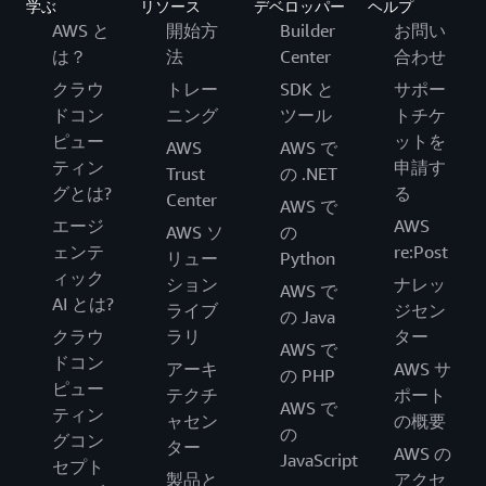
学ぶ
リソース
デベロッパー
ヘルプ
AWS と
開始方
Builder
お問い
は？
法
Center
合わせ
クラウ
トレー
SDK と
サポー
ドコン
ニング
ツール
トチケ
ピュー
ットを
AWS
AWS で
ティン
申請す
Trust
の .NET
グとは?
る
Center
AWS で
エージ
AWS
AWS ソ
の
ェンテ
re:Post
リュー
Python
ィック
ション
ナレッ
AWS で
AI とは?
ライブ
ジセン
の Java
クラウ
ラリ
ター
AWS で
ドコン
アーキ
AWS サ
の PHP
ピュー
テクチ
ポート
AWS で
ティン
ャセン
の概要
の
グコン
ター
AWS の
JavaScript
セプト
製品と
アクセ