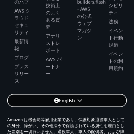
のハブ
builders.flash
技術上
シビリ
- AWS
AWS ク
のよく
ティ
の公式
ラウド
ある質
法務
ウェブ
セキュ
問
マガジ
イベン
リティ
アナリ
ン
ト行動
最新情
ストレ
規範
報
ポート
イベン
ブログ
AWS パ
トの利
プレス
ートナ
用規約
リリー
ー
ス
English
Amazon は機会均等雇用企業であり、保護対象退役軍人として
の身分、障がい、その他法令で保護されている属性を理由とし
た差別を一切行いません。退役軍人、軍人の配偶者、および障