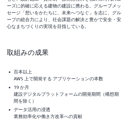
は、Amazon Simple Storage Service (Amazon S3)、
ーズに的確に応える建物の建設に携わる。グループメッ
Amazon Relational Database Service(Amazon RDS)、
セージ「想いをかたちに、未来へつなぐ」を志に、グル
AWS Glue を活用。人工知能（AI）基盤には Amazon
ープの総合力により、社会課題の解決と豊かで安全・安
SageMaker、ビジネスインテリジェンス（BI）基盤に
心なまちづくりの実現を目指している。
は、従来より同社で利用しているツールに加え、
Amazon Redshift も採用しています。
IoT 基盤は Amazon Kinesis を利用し、データ収集・蓄
取組みの成果
積基盤や AI 基盤とのスムーズな連携を実現していま
す。
百本以上
「データ基盤は、AWS のマネージドサービスを積極的
AWS 上で開発する アプリケーションの本数
に活用し、データ量の増加や機能追加に柔軟に対応でき
19 か月
るようにしました」（美里氏）
建設デジタルプラットフォームの開発期間（構想期
一方のアプリケーション群は、ユーザーがデータを業務
間を除く）
で活用するためのものです。デジタル室が業務部門と連
データ活用の浸透
携しながら試行的に開発を進め、2020 年 9 月頃には一
業務効率化や働き方改革への貢献
部をリリースしました。松本氏は「初めて作ったアプリ
ケーションは、作業計画を作成するために技能労働者の