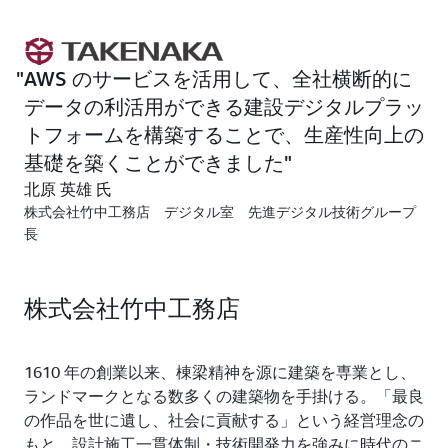
ます。
「当社では 2025 年を目処にグループ全体の業務システ
ムをオンプレミスから AWS に移行を進めており、クラ
AWS のサービスを活用して、全社横断的に
ウドリフトと建設デジタルプラットフォーム双方の観点
データの利活用ができる建設デジタルプラッ
で採用を決めました。既存システムの移行のしやすさ、
トフォームを構築することで、生産性向上の
市場シェア、クラウドサービスとしての持続性、AI、
基礎を築くことができました
IoT、ビッグデータ等のデジタルトランスフォーメーシ
北原 英雄 氏
ョン（DX）に求められる先進サービスの充実度などを
株式会社竹中工務店 デジタル室 先進デジタル技術グループ
総合的に評価して AWS を採用しました」
長
2020 年 4 月から構築を開始し、要件定義を経て基盤構
築、データ収集と進み、2021 年 11 月より運用をスタ
ートしました。建設デジタルプラットフォームは、デー
株式会社竹中工務店
タ基盤と DX のためのアプリケーション群の 2 つで構成
されています。
1610 年の創業以来、棟梁精神を源に建築を専業とし、
データ基盤は、建設プロセスにおけるプロジェクト業務
ランドマークとなる数多くの建築物を手掛ける。「最良
や人事・経理など、事業にかかわるすべてのデータを管
の作品を世に遺し、社会に貢献する」という経営理念の
理・分析するためのものです。データ収集・蓄積基盤
もと、設計施工一貫体制・技術開発力を強みに時代のニ