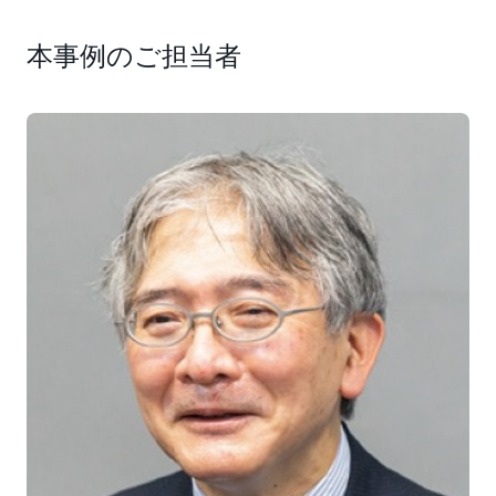
労務工数の予定と実績を可視化するものでした。その後
も、PC ログをベースに働き方を可視化するなど、2022
本事例のご担当者
年 11 月までに約 25 のアプリケーションをリリースし
ました」と語ります。
アプリケーションの中で象徴的なものが、施工管理に必
要な人員数を予測・シミュレーションする『人員山積み
の予測アプリケーション』です。工事の概要データと、
施工実績のデータを学習し、ビルの施工に必要な人的リ
ソースを予測します。これまで支店ごとに Excel などを
用いていた人員予測が、統一した基準で算出することが
可能になりました。デジタル室 先進デジタル技術グル
ープの山西利明氏は次のように語ります。
「人員山積みの予測アプリケーションは、過去の実績を
教師データに Amazon SageMaker で機械学習を実行し
て予測モデルを作成しました。初期段階の建築工事に対
してこのモデルを適用して人員数を予測しながら BI で
データを可視化しするものです。データ収集・蓄積基盤