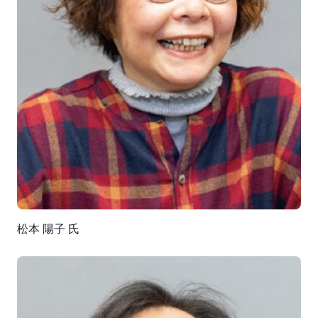
るデータの拡充や、AI 基盤、BI 基盤、IoT 基盤の拡充、
DX のためのアプリケーションの開発を進めながら、業
務部門にデータ活用を呼びかけています。
「AWS のサービスを活用して、全社横断的にデータの
利活用ができる建設デジタルプラットフォームを構築す
ることで、建設現場の生産性を向上する基礎を築くこと
ができました。現在は業務システムのデータが中心です
が、順次文書ファイル・映像・音声系のデータや、IoT
基盤を通して取得した施工現場系のデータ等を蓄積し、
さまざまな用途に活用できるようにしていきます。
2023 年度中に合わせて百以上のアプリケーションの開
発を目指します」（北原氏）
松本 陽子 氏
そのうえで、現在は AWS IoT TwinMaker の活用などを
視野に、建設デジタルプラットフォームと実世界である
建設現場を融合したデジタルツインの構築を進めていま
す。
「デジタル戦略での 2030 年のマイルストン達成に向け