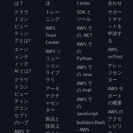
は？
法
Center
合わせ
クラウ
トレー
SDK と
サポー
ドコン
ニング
ツール
トチケ
ピュー
ットを
AWS
AWS で
ティン
申請す
Trust
の .NET
グとは?
る
Center
AWS で
エージ
AWS
AWS ソ
の
ェンテ
re:Post
リュー
Python
ィック
ション
ナレッ
AWS で
AI とは?
ライブ
ジセン
の Java
クラウ
ラリ
ター
AWS で
ドコン
アーキ
AWS サ
の PHP
ピュー
テクチ
ポート
AWS で
ティン
ャセン
の概要
の
グコン
ター
AWS の
JavaScript
セプト
製品と
アクセ
のハブ
builders.flash
技術上
シビリ
- AWS
AWS ク