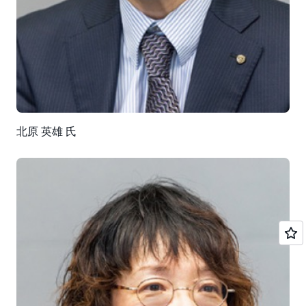
と AI 基盤の連携の作り込みを工夫しながら、セキュリ
ティにも配慮しました」
建設デジタルプラットフォームの構築中は、AWS の担
当者から定例会や個別の質問を通して設計レビューや改
善提案などさまざまな支援を受けました。その中でも、
効果を発揮したのが AWS のトレーニングでした。北原
氏は「プロジェクトメンバーの半数以上が初めての
北原 英雄 氏
AWS 体験でしたが、トレーニングを通して底上げを図
った結果、スムーズにプロジェクトが進むようになりま
した」と語ります。
導入効果
業務でのデータ活用の拡がり
建設デジタルプラットフォームの運用開始から約 1 年
が経過し、データ活用は徐々に拡がりを見せています。
デジタル室では、現在もデータ収集・蓄積基盤に格納す