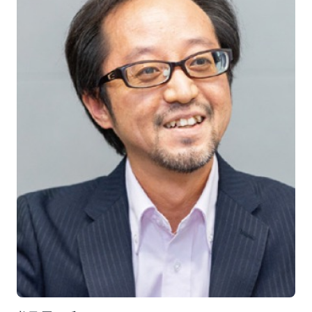
て、3 次元の BIM データと、建設工事の工程進捗デー
タ、環境データ、作業員データなどを連携し、事前にシ
ミュレーションすることで工程遅延の解消、品質の向
上、安全性の確保などに活用していきます」（北原氏）
さらにその先として、自社開発のスマートビル管理プラ
ットフォーム、建設ロボットプラットフォーム等との連
携を深め、地域社会のデータプラットフォームとの連携
も図りながら、新しい建築・まちづくりサービスの提供
を目指していく考えです。