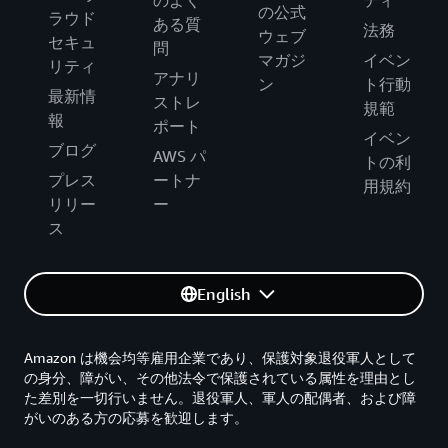
のよく
ティ
の公式
ラウド
ある質
法務
ウェブ
セキュ
問
マガジ
イベン
リティ
アナリ
ン
ト行動
最新情
ストレ
規範
報
ポート
イベン
ブログ
AWS パ
トの利
プレス
ートナ
用規約
リリー
ー
ス
English
Amazon は機会均等雇用企業であり、保護対象退役軍人として
の身分、障がい、その他法令で保護されている属性を理由とし
た差別を一切行いません。退役軍人、軍人の配偶者、および障
がいのある方の応募を歓迎します。