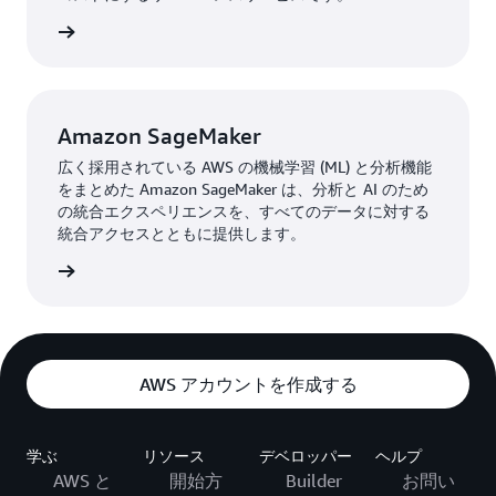
はこちら
Amazon SageMaker
広く採用されている AWS の機械学習 (ML) と分析機能
をまとめた Amazon SageMaker は、分析と AI のため
の統合エクスペリエンスを、すべてのデータに対する
統合アクセスとともに提供します。
はこちら
AWS アカウントを作成する
学ぶ
リソース
デベロッパー
ヘルプ
AWS と
開始方
Builder
お問い