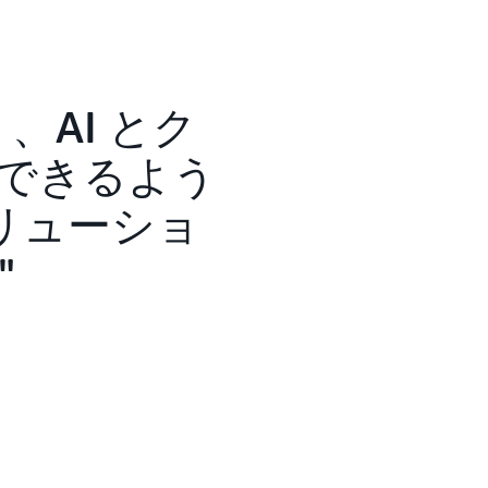
クノロジーや機械学習サービスの複雑さを掘り下げ
 にとって有益であることが証明されました。
on SageMaker を活用して 2 つのプロジェクトの
。1 つは顧客のオンボーディング時間の短縮
、AI とク
1 つは規制レポートの自動生成に焦点を当てた
できるよう
ogy Officer (CTO) である Mathavan
リューショ
「企業内の複雑な排出機構に取り組むことは、AWS の
しようとしている課題です。データ分析と高度な
、お客様に脱炭素化の提案を直感的に提供で
を AWS Skill Builder に登録しているので、
、このオンライン学習プラットフォームで自分のペー
st
やその他のリソースを使用してスキルを練
たちは学習を継続的な体験にすることを目指
Builder は、私たちのチームが継続的な学習ジャー
常に役立ちました」と Hari 氏は言います。