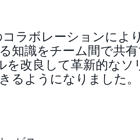
SageMaker
などの AI テ
ることは、Terrascope
Terrascope は現在、Amaz
共同開発に取り組んでいます
のコラボレーションにより
を目的としたもので、もう 
ものです。
る知識をチーム間で共有
Terrascope の Chief Technol
デルを改良して革新的なソ
Arugalaimuthu 氏は
AI を使用して当社が対処
きるようになりました。
機械学習モデリングを通じて
きます」と述べています。
また、Terrascope では従業員
Terrascope チームは
スで学習し、
AWS Cloud Que
磨することができます。「私
しています。AWS Skill 
ニーに投資できるという点で非