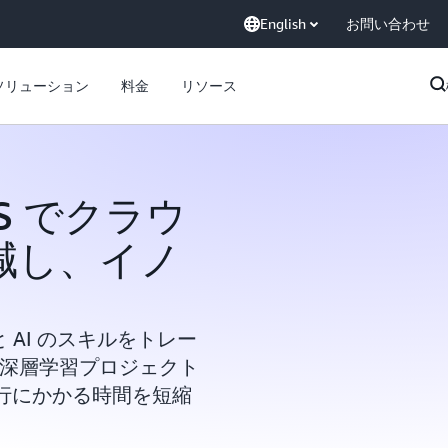
English
お問い合わせ
ソリューション
料金
リソース
AWS でクラウ
削減し、イノ
 と AI のスキルをトレー
と深層学習プロジェクト
行にかかる時間を短縮