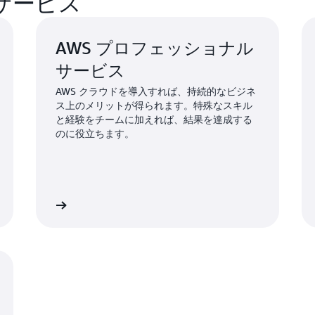
のサービス
Arugalaimuthu 氏は、
クラウド機能に関する知識を
AWS プロフェッショナル
ルを改良して革新的なソリュ
サービス
た」と付け加えています。
AWS クラウドを導入すれば、持続的なビジネ
ス上のメリットが得られます。特殊なスキル
と経験をチームに加えれば、結果を達成する
結果 | デプロイ時間を
のに役立ちます。
30% 削減
Terrascope は、AWS
以来、Terrascope は
詳細
詳
内の生産性を高め、テクノロ
化してきました。お客様は Terr
のクラウドで利用できるよ
から簡単にアクセスできます
プラットフォームの移行は共
チームは
AWS Well-Archi