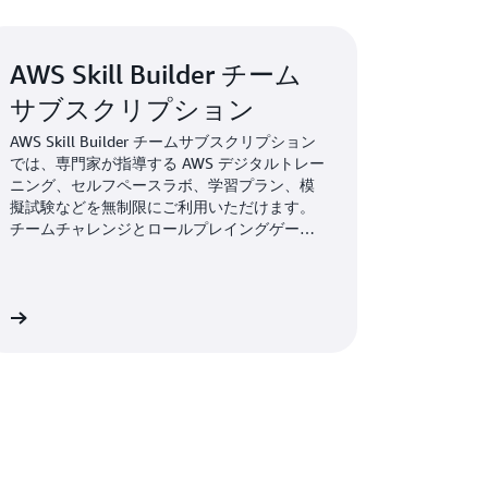
「AWS の専門家とのコラボレーションにより、AI と
チーム間で共有できるようになり、ML モデ
AWS Skill Builder チーム
ーションを顧客に提供できるようになりまし
サブスクリプション
AWS Skill Builder チームサブスクリプション
では、専門家が指導する AWS デジタルトレー
ニング、セルフペースラボ、学習プラン、模
 97% 削減、顧客のクラウド支出を
擬試験などを無制限にご利用いただけます。
チームチャレンジとロールプレイングゲーム
で楽しく学び、管理機能で目標を割り当てて
進捗状態を追跡することができます。
 への完全移行という目標を 1 年で達成しました。移行
積極的にカスタマーエクスペリエンスを向上させ、社
細
ジーを通じて持続可能性を推進する能力を強
ascope のハイブリッド SaaS モデルを自社
うになり、ソフトウェアには
AWS Marketplace
。
同作業で、AWS プロフェッショナルサービス
tected フレームワーク
を通じて Terrascope をガ