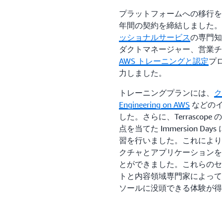
プラットフォームへの移行を容易に
年間の契約を締結しました。Te
ッショナルサービス
の専門知
ダクトマネージャー、営業チ
AWS トレーニングと認定
プ
力しました。
トレーニングプランには、
ク
Engineering on AWS
などのイ
した。さらに、Terrascop
点を当てた Immersion D
習を行いました。これにより
クチャとアプリケーションを
とができました。これらのセ
トと内容領域専門家によって
ソールに没頭できる体験が得
AWS での基礎トレーニング
グ、デプロイを支援するフ