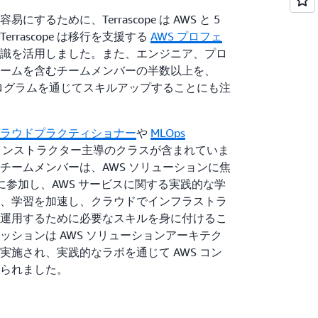
するために、Terrascope は AWS と 5
rrascope は移行を支援する
AWS プロフェ
識を活用しました。また、エンジニア、プロ
ームを含むチームメンバーの半数以上を、
ログラムを通じてスキルアップすることにも注
ラウドプラクティショナー
や
MLOps
ンストラクター主導のクラスが含まれていま
e のチームメンバーは、AWS ソリューションに焦
ays に参加し、AWS サービスに関する実践的な学
、学習を加速し、クラウドでインフラストラ
運用するために必要なスキルを身に付けるこ
ッションは AWS ソリューションアーキテク
実施され、実践的なラボを通じて AWS コン
られました。
は重要ですが、ML モデルの構築、トレーニン
ルマネージドサービスである
Amazon