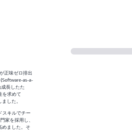
業が正味ゼロ排出
ware-as-a-
が急成長したた
性を求めて
選択しました。
ドスキルでチー
 の専門家を採用し、
高めました。そ