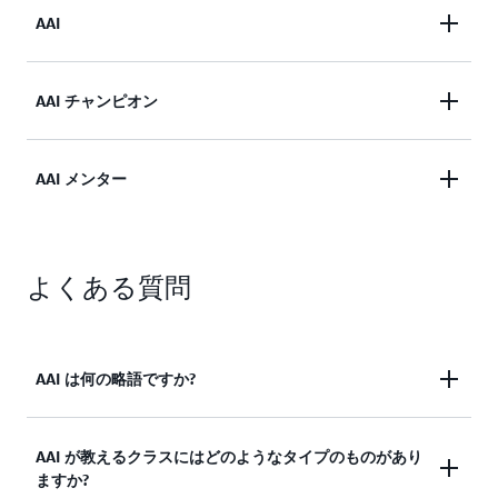
AAI
AWS の正式なカリキュラムを提供する権限を持
AAI チャンピオン
つ、社内またはパートナーの技術インストラクター
が取得するステータスです。
少なくとも 15 の異なる AWS コースを提供するこ
AAI メンター
とが認められており、(少なくとも) 1 つの有効な
Specality または Professional の AWS 認定を保有し
メンターの推薦を受け、AAI メンタープログラムト
ている AAI。
よくある質問
レーニングに参加し、その後の審査に合格した AAI
チャンピオンが取得できるステータスです。現在、
社内 AAI がこのステータスを取得し、パートナー
AAI のメンターとなることができます。
AAI は何の略語ですか?
AWS 認定インストラクター
AAI が教えるクラスにはどのようなタイプのものがあり
ますか?