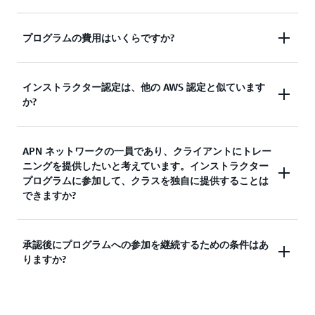
サービスの詳細については、
プログラムの費用はいくらですか?
デジタルトレーニング
と
をお読みください。
クラスルームトレーニング
AWS re/Start、AWS Educate、または AWS パート
プログラムへの参加は無料です。承認されると、
インストラクター認定は、他の AWS 認定と似ています
ナートレーニングと認定などの特定のプログラムに
か?
AAI は試験バウチャーとコンソールクレジットを受
基づいて提供されるトレーニングは、別個に扱われ
け取ります (価額はティアモデルに基づきます)。イ
。
ることに注意してください
ンストラクター候補者の認可に登録料金は適用され
インストラクター候補者は、ライブセッション中に
APN ネットワークの一員であり、クライアントにトレー
ません。
ニングを提供したいと考えています。インストラクター
経験を積んだインストラクターによって認可されま
プログラムに参加して、クラスを独自に提供することは
す。承認は、AWS 認定インストラクタープログラ
できますか?
ムチームによって管理されます。
クラスを独自に提供することが許可されているの
承認後にプログラムへの参加を継続するための条件はあ
りますか?
は、AWS トレーニングパートナーのみです。その
他のパートナーは、AWS または AWS トレーニング
パートナーを通じたクラスの提供のみが可能です。
インストラクターには、毎年最小限のクラスを提供
こちらで
の詳細を確
AWS トレーニングパートナー