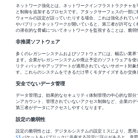
ネットワーク強化とは、ネットワークインフラストラクチャを
と制御を追加するプロセスです。アタックサーフェスの一部に
ウォールの設定が誤っていたりする場合、これは強化されてい
やパブリックネットワークが開いていると、第三者が許可なく
の潜在的な脅威についてネットワークを監視することは、脆弱
非推奨ソフトウェア
多くのレガシーシステムおよびソフトウェアには、幅広い業界
ます。企業がレガシーシステムや廃止予定のソフトウェアを使
リティパッチやアップデートが適用されていないサポート対象
す。これらのシステムをできるだけ早くモダナイズするか交換
安全でないデータ管理
データ管理は、効果的なセキュリティ体制管理の中心的な部分
ンアカウント、管理されていないアクセス制御など、企業のデ
第三者がデータにアクセスしやすくなります。
設定の脆弱性
設定の脆弱性とは、デジタルシステムの設定ミスにより、悪用
S3
バケットをパブリックに共有する設定に誤りがあると、意図