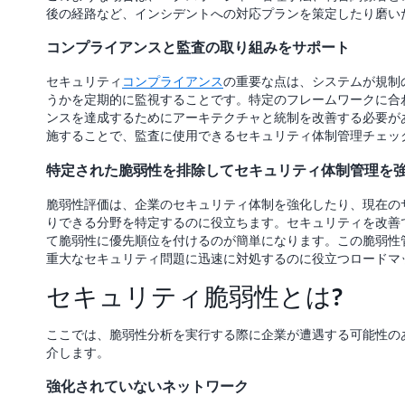
後の経路など、インシデントへの対応プランを策定したり磨い
コンプライアンスと監査の取り組みをサポート
セキュリティ
コンプライアンス
の重要な点は、システムが規制
うかを定期的に監視することです。特定のフレームワークに合
ンスを達成するためにアーキテクチャと統制を改善する必要が
施することで、監査に使用できるセキュリティ体制管理チェッ
特定された脆弱性を排除してセキュリティ体制管理を
脆弱性評価は、企業のセキュリティ体制を強化したり、現在の
りできる分野を特定するのに役立ちます。セキュリティを改善
て脆弱性に優先順位を付けるのが簡単になります。この脆弱性
重大なセキュリティ問題に迅速に対処するのに役立つロードマ
セキュリティ脆弱性とは?
ここでは、脆弱性分析を実行する際に企業が遭遇する可能性の
介します。
強化されていないネットワーク