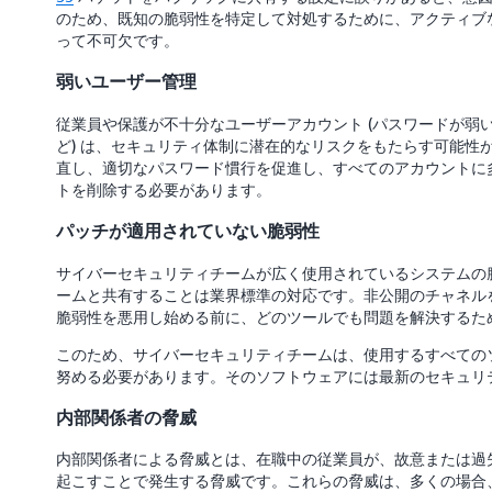
のため、既知の脆弱性を特定して対処するために、アクティブ
って不可欠です。
弱いユーザー管理
従業員や保護が不十分なユーザーアカウント (パスワードが弱
ど) は、セキュリティ体制に潜在的なリスクをもたらす可能性
直し、適切なパスワード慣行を促進し、すべてのアカウントに
トを削除する必要があります。
パッチが適用されていない脆弱性
サイバーセキュリティチームが広く使用されているシステムの
ームと共有することは業界標準の対応です。非公開のチャネル
脆弱性を悪用し始める前に、どのツールでも問題を解決するた
このため、サイバーセキュリティチームは、使用するすべての
努める必要があります。そのソフトウェアには最新のセキュリ
内部関係者の脅威
内部関係者による脅威とは、在職中の従業員が、故意または過
起こすことで発生する脅威です。これらの脅威は、多くの場合