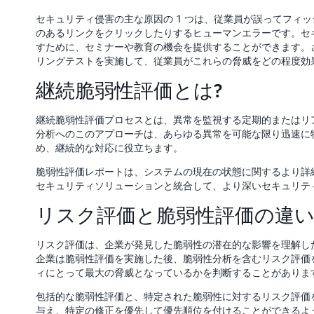
セキュリティ侵害の主な原因の 1 つは、従業員が誤ってフィ
のあるリンクをクリックしたりするヒューマンエラーです。セ
すために、セミナーや教育の機会を提供することができます。
リングテストを実施して、従業員がこれらの脅威をどの程度効
継続脆弱性評価とは?
継続脆弱性評価プロセスとは、異常を監視する定期的またはリ
分析へのこのアプローチは、あらゆる異常を可能な限り迅速に
め、継続的な対応に役立ちます。
脆弱性評価レポートは、システムの現在の状態に関するより詳
セキュリティソリューションと統合して、より深いセキュリテ
リスク評価と脆弱性評価の違い
リスク評価は、企業が発見した脆弱性の潜在的な影響を理解し
企業は脆弱性評価を実施した後、脆弱性分析を含むリスク評価
ィにとって最大の脅威となっているかを判断することがありま
包括的な脆弱性評価と、特定された脆弱性に対するリスク評価
与え、特定の修正を優先して優先順位を付けることができるよ