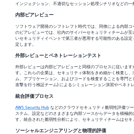
インジェクション、不適切なセッション処理シナリオなどの一
内部ピアレビュー
ソフトウェア開発のシフトレフト時代では、同僚による内部コ
のピアレビューでは、社内のサイバーセキュリティチームが互
いセキュリティイベントで第三者が悪用する可能性のある設定
定します。
外部レビューとペネトレーションテスト
外部レビューは内部ピアレビューと同様のプロセスに従います
す。これらの企業は、セキュリティ体制をきめ細かく検査し、
ム、アプリケーション、およびコードを検査することを専門とし
攻撃を行う検証チーム) によるシミュレーション演習やペネト
統合評価プロセス
AWS Security Hub
などのクラウドセキュリティ脆弱性評価ツー
ステム、設定などのさまざまな内部ソースからデータを積極的
す。統合された脆弱性分析により、セキュリティチームはセキ
ソーシャルエンジニアリングと物理的評価