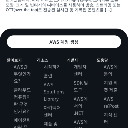
모양, 크기 및 빈티지의 디바이스를 사용하여 방송, 스트리밍 또는
OTT(over-the-top)로 전송된 실시간 및 기록된 콘텐츠를 […]
AWS 계정 생성
알아보기
리소스
개발자
도움말
AWS란
시작하기
개발자
AWS에
무엇인가
센터
문의
훈련
요?
SDK 및
지원 티
AWS
클라우드
도구
켓 제출
Solutions
컴퓨팅이
Library
AWS에
AWS
란 무엇
서의
re:Post
아키텍처
인가요?
.NET
센터
지식 센
에이전틱
AWS에
터
제품 및
AI란 무