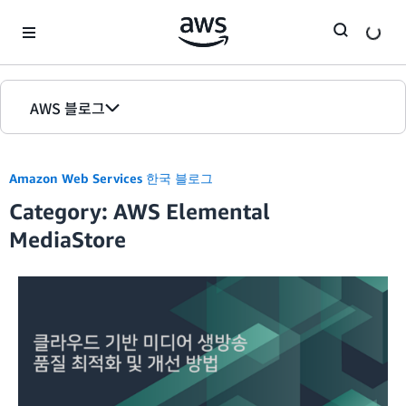
Skip to Main Content
AWS 블로그
홈
Amazon Web Services 한국 블로그
에디션
Category: AWS Elemental
MediaStore