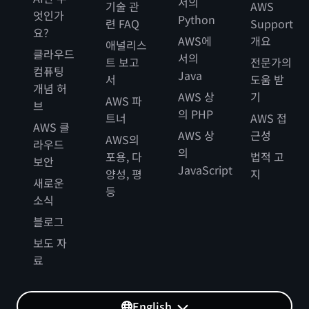
서의
기술 관
AWS
엇인가
Python
련 FAQ
Support
요?
AWS에
개요
애널리스
클라우드
서의
트 보고
전문가의
컴퓨팅
Java
서
도움 받
개념 허
AWS 상
기
AWS 파
브
의 PHP
트너
AWS 접
AWS 클
AWS 상
근성
AWS의
라우드
의
포용, 다
법적 고
보안
JavaScript
양성, 평
지
새로운
등
소식
블로그
보도 자
료
English