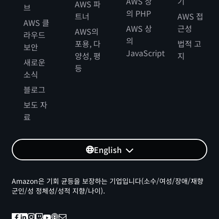
AWS 상
기
AWS 파
브
의 PHP
트너
AWS 접
AWS 클
AWS 상
근성
AWS의
라우드
의
포용, 다
법적 고
보안
JavaScript
양성, 평
지
새로운
등
소식
블로그
보도 자
료
English
Amazon은 기회 균등을 보장하는 기업입니다(소수/여성/장애/재향
군인/성 정체성/성적 지향/나이).