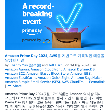
Amazon Prime Day 2024, AWS를 기반으로 기록적인 매출을
달성한 비결
by
Channy Yun (윤석찬)
and
Jeff Barr
on
14 8월 2024
in
Amazon Aurora
,
Amazon CloudFront
,
Amazon DynamoDB
,
Amazon EC2
,
Amazon Elastic Block Store (Amazon EBS)
,
Amazon ElastiCache
,
Amazon Quick Sight
,
Amazon SageMaker
,
Amazon Simple Email Service (SES)
,
AWS CloudTrail
Permalink
Share
Amazon Prime Day 2024(7월 17~18일)는 Amazon 역사상 최대
규모의 Prime Day 쇼핑 이벤트로, 행사 기간 이틀 동안 과거 어떤
Prime Day 행사보다 많은 품목이 판매되는 매출 기록을 세웠습니
다. 전 세계 Prime 회원들은 35개 이상의 카테고리에서 수백만 건