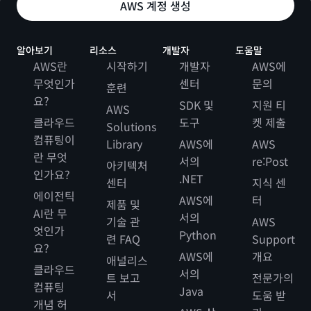
AWS 계정 생성
알아보기
리소스
개발자
도움말
AWS란
시작하기
개발자
AWS에
무엇인가
센터
문의
훈련
요?
SDK 및
지원 티
AWS
클라우드
도구
켓 제출
Solutions
컴퓨팅이
Library
AWS에
AWS
란 무엇
서의
re:Post
아키텍처
인가요?
.NET
센터
지식 센
에이전틱
AWS에
터
제품 및
AI란 무
서의
기술 관
AWS
엇인가
Python
련 FAQ
Support
요?
AWS에
개요
애널리스
클라우드
서의
트 보고
전문가의
컴퓨팅
Java
서
도움 받
개념 허