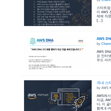
스타트업이
이 AWS
제에 직문
[…]
AWS DN
by
Chan
AWS DN
요 인터넷
우드 아키
국내 스타
by
AWS K
AWS에서
자금, A
다. 이 
함께 E-커