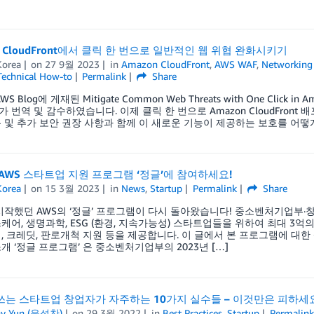
n CloudFront에서 클릭 한 번으로 일반적인 웹 위협 완화시키기
orea
on
27 9월 2023
in
Amazon CloudFront
,
AWS WAF
,
Networking 
Technical How-to
Permalink
Share
S Blog에 게재된 Mitigate Common Web Threats with One Clic
 번역 및 감수하였습니다. 이제 클릭 한 번으로 Amazon CloudFront 
 및 추가 보안 권장 사항과 함께 이 새로운 기능이 제공하는 보호를 어떻
 AWS 스타트업 지원 프로그램 ‘정글’에 참여하세요!
orea
on
15 3월 2023
in
News
,
Startup
Permalink
Share
 시작했던 AWS의 ‘정글’ 프로그램이 다시 돌아왔습니다! 중소벤처기업부
케어, 생명과학, ESG (환경, 지속가능성) 스타트업들을 위하여 최대 3
, 크레딧, 판로개척 지원 등을 제공합니다. 이 글에서 본 프로그램에 대한
개 ‘정글 프로그램’ 은 중소벤처기업부의 2023년 […]
 쓰는 스타트업 창업자가 자주하는 10가지 실수들 – 이것만은 피하세요
ny Yun (윤석찬)
on
29 3월 2022
in
Best Practices
,
Startup
Permalink