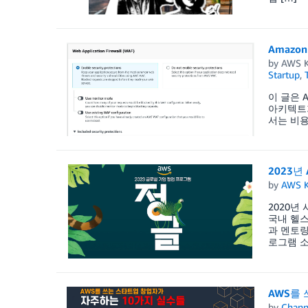
Amazo
by
AWS K
Startup
,
이 글은 AW
아키텍트가
서는 비용
2023년
by
AWS K
2020년
국내 헬스
과 멘토링
로그램 소
AWS를
by
Chan