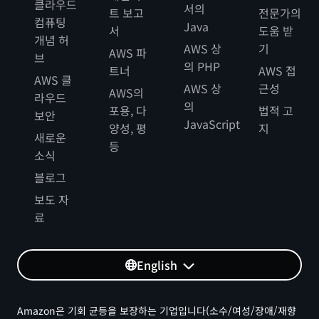
클라우드
서의
트 보고
전문가의
컴퓨팅
Java
서
도움 받
개념 허
AWS 상
기
AWS 파
브
의 PHP
트너
AWS 접
AWS 클
AWS 상
근성
AWS의
라우드
의
포용, 다
법적 고
보안
JavaScript
양성, 평
지
새로운
등
소식
블로그
보도 자
료
English
Amazon은 기회 균등을 보장하는 기업입니다(소수/여성/장애/재향