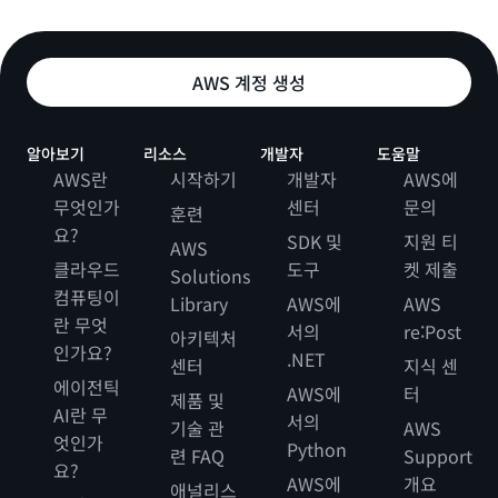
AWS 계정 생성
알아보기
리소스
개발자
도움말
AWS란
시작하기
개발자
AWS에
무엇인가
센터
문의
훈련
요?
SDK 및
지원 티
AWS
클라우드
도구
켓 제출
Solutions
컴퓨팅이
Library
AWS에
AWS
란 무엇
서의
re:Post
아키텍처
인가요?
.NET
센터
지식 센
에이전틱
AWS에
터
제품 및
AI란 무
서의
기술 관
AWS
엇인가
Python
련 FAQ
Support
요?
AWS에
개요
애널리스