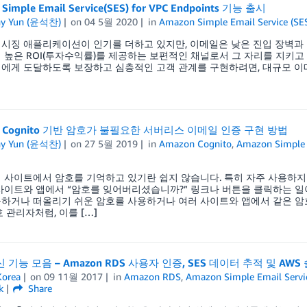
Simple Email Service(SES) for VPC Endpoints 기능 출시
ny Yun (윤석찬)
on
04 5월 2020
in
Amazon Simple Email Service (SE
시징 애플리케이션이 인기를 더하고 있지만, 이메일은 낮은 진입 장벽과 
 높은 ROI(투자수익률)를 제공하는 보편적인 채널로서 그 자리를 지키고
에게 도달하도록 보장하고 심층적인 고객 관계를 구현하려면, 대규모 이
n Cognito 기반 암호가 불필요한 서버리스 이메일 인증 구현 방법
ny Yun (윤석찬)
on
27 5월 2019
in
Amazon Cognito
,
Amazon Simple E
 사이트에서 암호를 기억하고 있기란 쉽지 않습니다. 특히 자주 사용하지
사이트와 앱에서 “암호를 잊어버리셨습니까?” 링크나 버튼을 클릭하는 일
하거나 떠올리기 쉬운 암호를 사용하거나 여러 사이트와 앱에서 같은 암
호 관리자처럼, 이를 […]
신 기능 모음 – Amazon RDS 사용자 인증, SES 데이터 추적 및 AW
orea
on
09 11월 2017
in
Amazon RDS
,
Amazon Simple Email Servic
k
Share