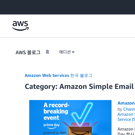
Skip to Main Content
AWS 블로그
홈
에디션
Amazon Web Services 한국 블로그
Category: Amazon Simple Email 
Amazo
by
Chan
Amazon E
Service (
Amazon
Day 행