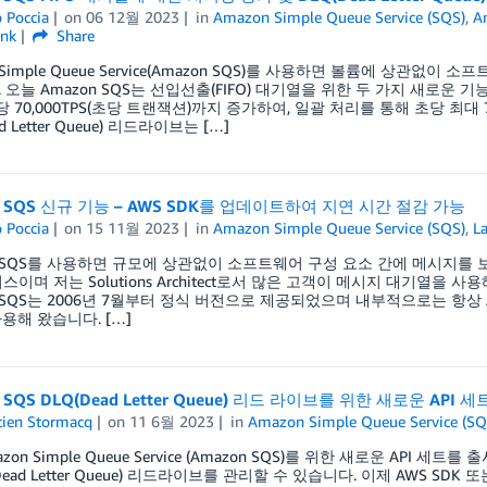
 Poccia
on
06 12월 2023
in
Amazon Simple Queue Service (SQS)
,
A
ink
Share
 Simple Queue Service(Amazon SQS)를 사용하면 볼륨에 상관없
 오늘 Amazon SQS는 선입선출(FIFO) 대기열을 위한 두 가지 새로운
업당 70,000TPS(초당 트랜잭션)까지 증가하여, 일괄 처리를 통해 초당 최대
d Letter Queue) 리드라이브는 […]
n SQS 신규 기능 – AWS SDK를 업데이트하여 지연 시간 절감 가능
 Poccia
on
15 11월 2023
in
Amazon Simple Queue Service (SQS)
,
L
n SQS를 사용하면 규모에 상관없이 소프트웨어 구성 요소 간에 메시지를 
비스이며 저는 Solutions Architect로서 많은 고객이 메시지 대기열을
n SQS는 2006년 7월부터 정식 버전으로 제공되었으며 내부적으로는 항상 
용해 왔습니다. […]
 SQS DLQ(Dead Letter Queue) 리드 라이브를 위한 새로운 API 세
tien Stormacq
on
11 6월 2023
in
Amazon Simple Queue Service (SQ
zon Simple Queue Service (Amazon SQS)를 위한 새로운 AP
Dead Letter Queue) 리드라이브를 관리할 수 있습니다. 이제 AWS SDK 또는 A