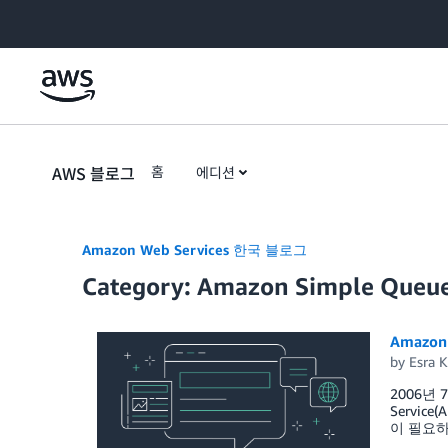
Skip to Main Content
AWS 블로그
홈
에디션
Amazon Web Services 한국 블로그
Category: Amazon Simple Queue
Amazo
by
Esra K
2006년 
Servi
이 필요하