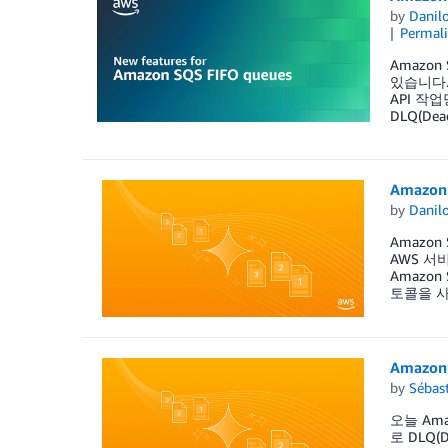
by
Danilo
Permal
Amazon
있습니다.
API 작
DLQ(Dea
Amazo
by
Danilo
Amazo
AWS 서
Amazo
토콜을 사
Amazon
by
Sébas
오늘 Ama
로 DLQ(