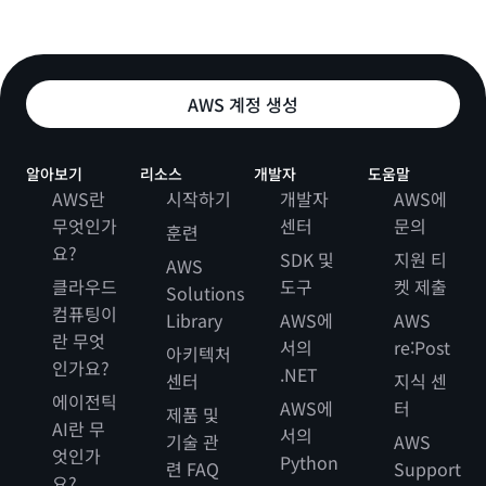
AWS 계정 생성
알아보기
리소스
개발자
도움말
AWS란
시작하기
개발자
AWS에
무엇인가
센터
문의
훈련
요?
SDK 및
지원 티
AWS
클라우드
도구
켓 제출
Solutions
컴퓨팅이
Library
AWS에
AWS
란 무엇
서의
re:Post
아키텍처
인가요?
.NET
센터
지식 센
에이전틱
AWS에
터
제품 및
AI란 무
서의
기술 관
AWS
엇인가
Python
련 FAQ
Support
요?