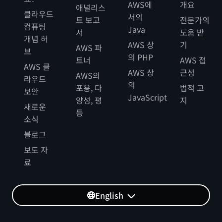
AWS에
개요
애널리스
클라우드
서의
트 보고
전문가의
컴퓨팅
Java
서
도움 받
개념 허
AWS 상
기
AWS 파
브
의 PHP
트너
AWS 접
AWS 클
AWS 상
근성
AWS의
라우드
의
포용, 다
법적 고
보안
JavaScript
양성, 평
지
새로운
등
소식
블로그
보도 자
료
English