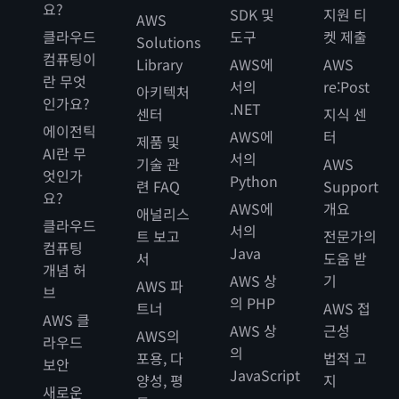
요?
SDK 및
지원 티
AWS
클라우드
도구
켓 제출
Solutions
컴퓨팅이
Library
AWS에
AWS
란 무엇
서의
re:Post
아키텍처
인가요?
.NET
센터
지식 센
에이전틱
AWS에
터
제품 및
AI란 무
서의
기술 관
AWS
엇인가
Python
련 FAQ
Support
요?
AWS에
개요
애널리스
클라우드
서의
트 보고
전문가의
컴퓨팅
Java
서
도움 받
개념 허
AWS 상
기
AWS 파
브
의 PHP
트너
AWS 접
AWS 클
AWS 상
근성
AWS의
라우드
의
포용, 다
법적 고
보안
JavaScript
양성, 평
지
새로운