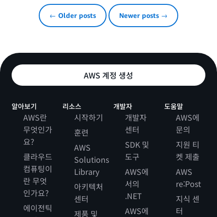
← Older posts
Newer posts →
AWS 계정 생성
알아보기
리소스
개발자
도움말
AWS란
시작하기
개발자
AWS에
무엇인가
센터
문의
훈련
요?
SDK 및
지원 티
AWS
클라우드
도구
켓 제출
Solutions
컴퓨팅이
Library
AWS에
AWS
란 무엇
서의
re:Post
아키텍처
인가요?
.NET
센터
지식 센
에이전틱
AWS에
터
제품 및