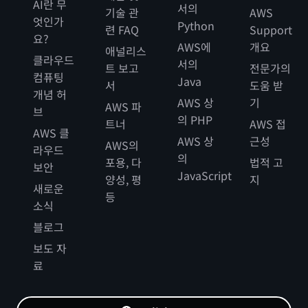
AI란 무
서의
기술 관
AWS
엇인가
Python
련 FAQ
Support
요?
AWS에
개요
애널리스
클라우드
서의
트 보고
전문가의
컴퓨팅
Java
서
도움 받
개념 허
AWS 상
기
AWS 파
브
의 PHP
트너
AWS 접
AWS 클
AWS 상
근성
AWS의
라우드
의
포용, 다
법적 고
보안
JavaScript
양성, 평
지
새로운
등
소식
블로그
보도 자
료