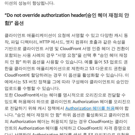
이션의 성능이 향상됩니다.
“Do not override authorization header(승인 헤더 재정의 안
함)” 옵션
클라이언트 애플리케이션이 요청에 서명할 수 있고 다양한 캐시 동
작, 파일 디렉터리, HTTP 메서드, 엣지 컴퓨터 호출과 같은 속성을
기반으로 클라이언트 서명 및 CloudFront 서명 인증 헤더 간 전환이
포함되는 사용 사례의 경우 “서명 요청”을 선택 후 “승인 헤더 재정
의 안 함” 하위 옵션을 사용할 수 있습니다. 예를 들어 S3 업로드 권
한을 클라이언트 애플리케이션으로 제한하고 S3 다운로드 권한을
CloudFront에 할당하려는 경우 이 옵션을 활성화할 수 있습니다. 이
예에서는 S3 버킷 정책을 그에 따라 구성해야 클라이언트의 승인만
업로드를 수행할 수 있습니다.
또한 CloudFront에서는 헤더를 명시적으로 오리진으로 전달할 수
있도록 허용해야 하므로 클라이언트 Authorization 헤더를 오리진으
로 전달하기 위해 캐시 정책에서
Authorization 헤더를 허용
해야 합
니다. “승인 헤더 재정의 안 함” 하위 옵션은 활성화되고 클라이언트
의 Authorization 헤더는 허용되지 않는 경우 CloudFront는 클라이
언트의 Authorization 헤더를 삭제하고 CloudFront의 자격 증명으로
다시 서명하여 Authorization 헤더를 생성 후 S3 오리진으로 요청을