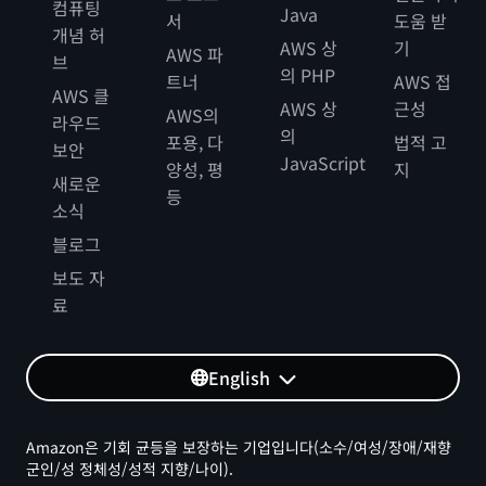
컴퓨팅
Java
서
도움 받
개념 허
AWS 상
기
AWS 파
브
의 PHP
트너
AWS 접
AWS 클
AWS 상
근성
AWS의
라우드
의
포용, 다
법적 고
보안
JavaScript
양성, 평
지
새로운
등
소식
블로그
보도 자
료
English
Amazon은 기회 균등을 보장하는 기업입니다(소수/여성/장애/재향
군인/성 정체성/성적 지향/나이).