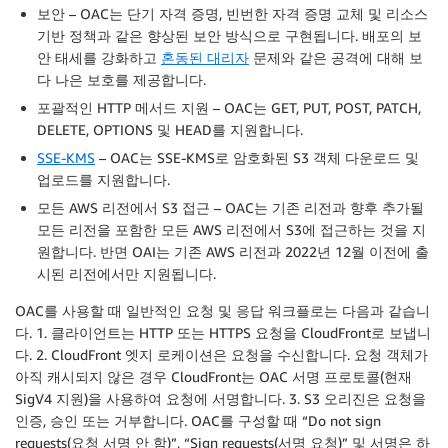
보안 – OAC는 단기 자격 증명, 빈번한 자격 증명 교체 및 리소스
기반 정책과 같은 향상된 보안 방식으로 구현됩니다. 배포의 보
안 태세를 강화하고
혼동된 대리자
문제와 같은 공격에 대해 보
다 나은 보호를 제공합니다.
포괄적인 HTTP 메서드 지원 – OAC는 GET, PUT, POST, PATCH,
DELETE, OPTIONS 및 HEAD를 지원합니다.
SSE-KMS
– OAC는 SSE-KMS로 암호화된 S3 객체 다운로드 및
업로드를 지원합니다.
모든 AWS 리전에서 S3 접근 – OAC는 기존 리전과 향후 추가될
모든 리전을 포함한 모든 AWS 리전에서 S3에 접근하는 것을 지
원합니다. 반면 OAI는 기존 AWS 리전과 2022년 12월 이전에 출
시된 리전에서만 지원됩니다.
OAC를 사용할 때 일반적인 요청 및 응답 워크플로는 다음과 같습니
다. 1. 클라이언트는 HTTP 또는 HTTPS 요청을 CloudFront로 보냅니
다. 2. CloudFront 엣지 로케이션은 요청을 수신합니다. 요청 객체가
아직 캐시되지 않은 경우 CloudFront는 OAC 서명 프로토콜(현재
SigV4 지원)을 사용하여 요청에 서명합니다. 3. S3 오리진은 요청을
인증, 승인 또는 거부합니다. OAC를 구성할 때 “Do not sign
requests(요청 서명 안 함)”, “Sign requests(서명 요청)” 및 서명은 하