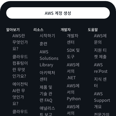
AWS 계정 생성
알아보기
리소스
개발자
도움말
AWS란
시작하기
개발자
AWS에
무엇인가
센터
문의
훈련
요?
SDK 및
지원 티
AWS
클라우드
도구
켓 제출
Solutions
컴퓨팅이
Library
AWS에
AWS
란 무엇
서의
re:Post
아키텍처
인가요?
.NET
센터
지식 센
에이전틱
AWS에
터
제품 및
AI란 무
서의
기술 관
AWS
엇인가
Python
련 FAQ
Support
요?
AWS에
개요
애널리스
클라우드
서의
트 보고
전문가의