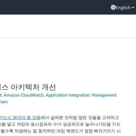
English
비스 아키텍처 개선
t
,
Amazon CloudWatch
,
Application Integration
,
Management
hare
 반드시 챙겨야 할 것들
에서 살펴본 것처럼 많은 것들을 고려하고
한시름 덜고 게임의 동시접속자 수가 성공적으로 늘어나기만을 기도
확장될수록 처음에는 잘 동작하던 게임 백엔드가 점점 삐걱거리기 시