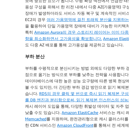
보에 중요한 요소가 됩니다. 수평 확장 섹션에서 언급한 
용성 구성을 위해서 한 리전 내에서 다중 AZ(가용영역) 
장애가 발생하더라도 서비스 자동 복구 및 계속적인 서비
EC2의 경우
여러 가용영역에 걸친 트래픽 분산을 지원하는
을 활용하여 단일 가용영역 장애에 대비가 가능한 아키텍처
특히
Amazon Aurora의 경우 스토리지 레이어는 이미 다
향을 최소화하면서 고가용성을 확보합니다.
Amazon Elasti
도 다중 AZ 배포를 통해 고가용성을 제공하고 있습니다.
부하 분산
부하를 수평적으로 분산시키는 방법 외에도 다양한 부하 경
점으로 옮기는 방식으로 부하를 낮추는 전략을 사용합니다
데이터베이스에 대한 높은 성능 요구량에 따른 병목 현상
볼 수도 있지만, 더 간단한 부하 경감 방안으로 읽기 복제
습니다.
RDS의 경우 클릭 몇 번으로 즉시 읽기 복제본 구
를 DB 엔진과 분리함으로써, 읽기 복제본 인스턴스의 성능
캐시 레이어 도입을 통해, 다양한 휘발성 데이터 및 자주
낮출 수도 있습니다.
Amazon ElastiCache
서비스는 캐시 
Memcached
를 지원하며, 완전관리형으로 캐시 클러스터를 
한 CDN 서비스인
Amazon CloudFront
를 통해서 전 세계