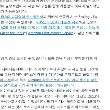
태생적으로 높은 가용성을 제공하는 서비스들 외의 서비스들은 고가
구성이 필수적입니다. 다중 AZ 구성을 통해 가용영역 하나에 일시적인
스가 가능해집니다.
 ELB의 교차영역 로드밸런싱
과 위에서 언급한 Auto Scaling 기능
를 구성할 수 있습니다.
RDS도 다중 AZ 배포를 지원
하고 있으며,
중 AZ를 통해 복제되고 있어, 다중 AZ로 읽기 복제본 구성 시 성능 영
Cache for Redis
와
Amazon Elasticsearch Service
와 같은 서비스들
감 방안을 모색할 수 있습니다. 보통 병목 지점의 부하를 다른 지
.
에 대해서는 데이터베이스 자체의 수직 확장이나 샤딩 등을 고려해
본을 통해 데이터베이스에 대한 읽기 부하를 복제본으로 옮길 수 있
성이 가능
하며, 특히
Aurora의 경우 스토리지 레이어의 동기화 부하
을 전적으로 읽기 쿼리 처리에 활용이 가능합니다.
 업데이트되지 않는 데이터를 적재하여 데이터베이스에 대한 부하를
레이어로 가장 인기가 높은 두 메모리 데이터베이스 엔진인
Redis
와
구성하고 사용할 수 있습니다. 또 다른 캐시 레이어로 웹 배포에 대
에 분포하는 엣지 로케이션에서 캐시된 리소스를 서비스하여 오리진