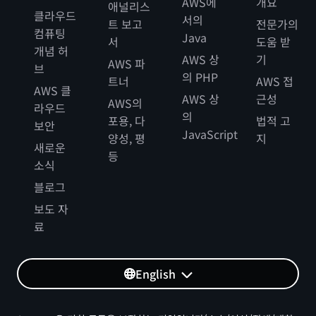
AWS에
개요
애널리스
클라우드
서의
트 보고
전문가의
컴퓨팅
Java
서
도움 받
개념 허
AWS 상
기
AWS 파
브
의 PHP
트너
AWS 접
AWS 클
AWS 상
근성
AWS의
라우드
의
포용, 다
법적 고
보안
JavaScript
양성, 평
지
새로운
등
소식
블로그
보도 자
료
English