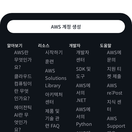
AWS 계정 생성
알아보기
리소스
개발자
도움말
AWS란
시작하기
개발자
AWS에
무엇인가
센터
문의
훈련
요?
SDK 및
지원 티
AWS
클라우드
도구
켓 제출
Solutions
컴퓨팅이
Library
AWS에
AWS
란 무엇
서의
re:Post
아키텍처
인가요?
.NET
센터
지식 센
에이전틱
AWS에
터
제품 및
AI란 무
서의
기술 관
AWS
엇인가
Python
련 FAQ
Support
요?