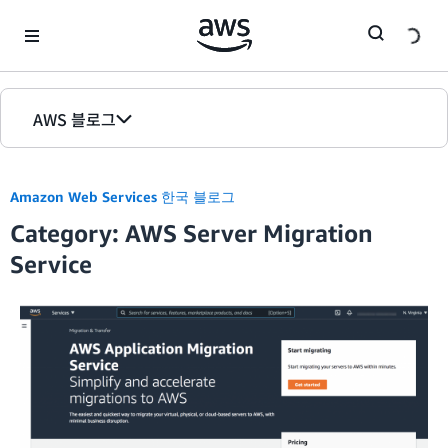
Skip to Main Content
AWS 블로그
홈
Amazon Web Services 한국 블로그
에디션
Category: AWS Server Migration
Service