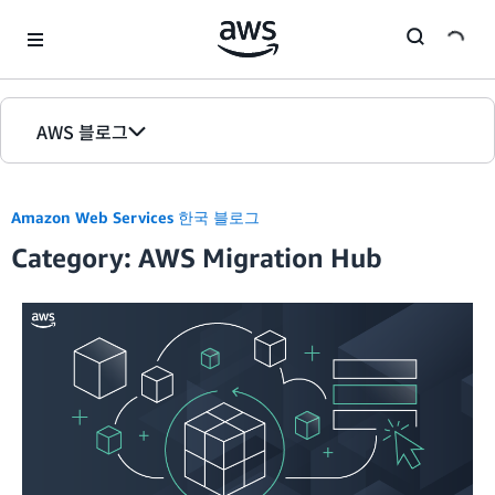
Skip to Main Content
AWS 블로그
홈
Amazon Web Services 한국 블로그
에디션
Category: AWS Migration Hub