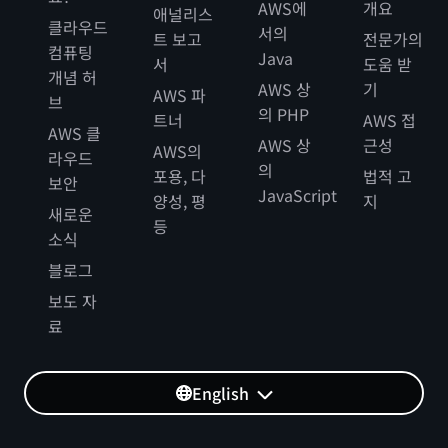
AWS에
개요
애널리스
클라우드
서의
트 보고
전문가의
컴퓨팅
Java
서
도움 받
개념 허
AWS 상
기
AWS 파
브
의 PHP
트너
AWS 접
AWS 클
AWS 상
근성
AWS의
라우드
의
포용, 다
법적 고
보안
JavaScript
양성, 평
지
새로운
등
소식
블로그
보도 자
료
English