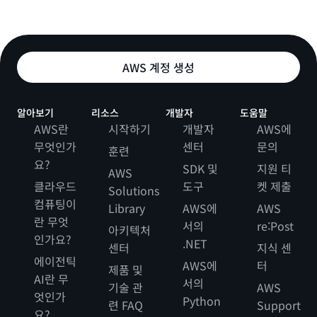
AWS 계정 생성
알아보기
리소스
개발자
도움말
AWS란
시작하기
개발자
AWS에
무엇인가
센터
문의
훈련
요?
SDK 및
지원 티
AWS
클라우드
도구
켓 제출
Solutions
컴퓨팅이
Library
AWS에
AWS
란 무엇
서의
re:Post
아키텍처
인가요?
.NET
센터
지식 센
에이전틱
AWS에
터
제품 및
AI란 무
서의
기술 관
AWS
엇인가
Python
련 FAQ
Support
요?