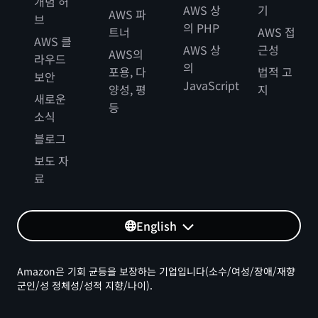
개념 허
AWS 상
기
AWS 파
브
의 PHP
트너
AWS 접
AWS 클
AWS 상
근성
AWS의
라우드
의
포용, 다
법적 고
보안
JavaScript
양성, 평
지
새로운
등
소식
블로그
보도 자
료
English
Amazon은 기회 균등을 보장하는 기업입니다(소수/여성/장애/재향
군인/성 정체성/성적 지향/나이).