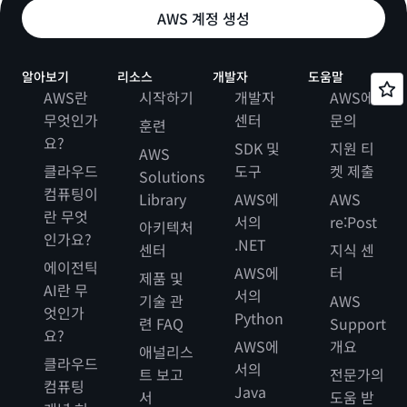
AWS 계정 생성
알아보기
리소스
개발자
도움말
AWS란
시작하기
개발자
AWS에
무엇인가
센터
문의
훈련
요?
SDK 및
지원 티
AWS
클라우드
도구
켓 제출
Solutions
컴퓨팅이
Library
AWS에
AWS
란 무엇
서의
re:Post
아키텍처
인가요?
.NET
센터
지식 센
에이전틱
AWS에
터
제품 및
AI란 무
서의
기술 관
AWS
엇인가
Python
련 FAQ
Support
요?
AWS에
개요
애널리스
클라우드
서의
트 보고
전문가의
컴퓨팅
Java
서
도움 받